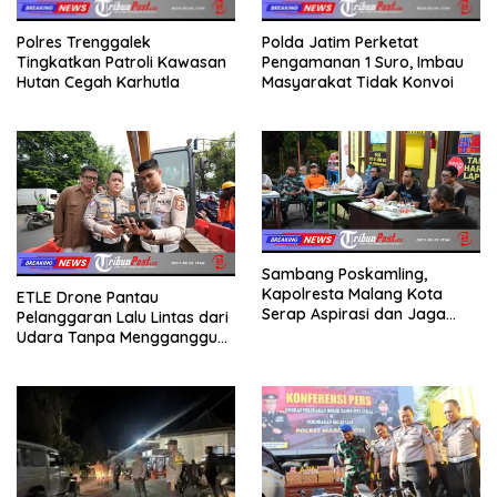
Polres Trenggalek
Polda Jatim Perketat
Tingkatkan Patroli Kawasan
Pengamanan 1 Suro, Imbau
Hutan Cegah Karhutla
Masyarakat Tidak Konvoi
Sambang Poskamling,
Kapolresta Malang Kota
ETLE Drone Pantau
Serap Aspirasi dan Jaga
Pelanggaran Lalu Lintas dari
Kamtibmas Hingga Level RT
Udara Tanpa Mengganggu
Aktivitas Masyarakat