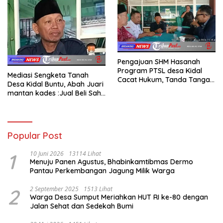
Pengajuan SHM Hasanah
Program PTSL desa Kidal
Mediasi Sengketa Tanah
Cacat Hukum, Tanda Tangan
Desa Kidal Buntu, Abah Juari
Kades Diduga Dipalsukan
mantan kades :Jual Beli Sah,
Oknum.
Jangan Jadikan Kesalahan
Administrasi Alat
Membatalkan Hak Warga.
Popular Post
1
10 Juni 2026
13114 Lihat
Menuju Panen Agustus, Bhabinkamtibmas Dermo
Pantau Perkembangan Jagung Milik Warga
2
2 September 2025
1513 Lihat
Warga Desa Sumput Meriahkan HUT RI ke-80 dengan
Jalan Sehat dan Sedekah Bumi ‎