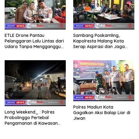
ETLE Drone Pantau
Sambang Poskamling,
Pelanggaran Lalu Lintas dari
Kapolresta Malang Kota
Udara Tanpa Mengganggu
Serap Aspirasi dan Jaga
Aktivitas Masyarakat
Kamtibmas Hingga Level RT
Polres Madiun Kota
Long Weekend_ : Polres
Gagalkan Aksi Balap Liar di
Probolinggo Pertebal
Jiwan
Pengamanan di Kawasan
Wisata Bromo