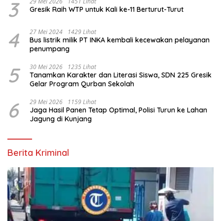
3
29 Mei 2026
1451 Lihat
Gresik Raih WTP untuk Kali ke-11 Berturut-Turut
4
27 Mei 2024
1429 Lihat
Bus listrik milik PT INKA kembali kecewakan pelayanan
penumpang
5
30 Mei 2026
1235 Lihat
Tanamkan Karakter dan Literasi Siswa, SDN 225 Gresik
Gelar Program Qurban Sekolah
6
29 Mei 2026
1159 Lihat
Jaga Hasil Panen Tetap Optimal, Polisi Turun ke Lahan
Jagung di Kunjang
Berita Kriminal