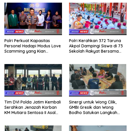
Polri Perkuat Kapasitas
Polri Kerahkan 372 Taruna
Personel Hadapi Modus Love
Akpol Dampingi Siswa di 73
Scamming yang Kian
Sekolah Rakyat Bersama
Kompleks
Taruna Akademi TNI
Tim DVI Polda Jatim Kembali
Sinergi untuk Wong Cilik,
Serahkan Jenazah Korban
GMBI Gresik dan Wong
KM Mutiara Sentosa II Asal
Bodho Satukan Langkah
Sumatera dan Sulawesi
dalam Ngaji Cangkruk
kepada Keluarga