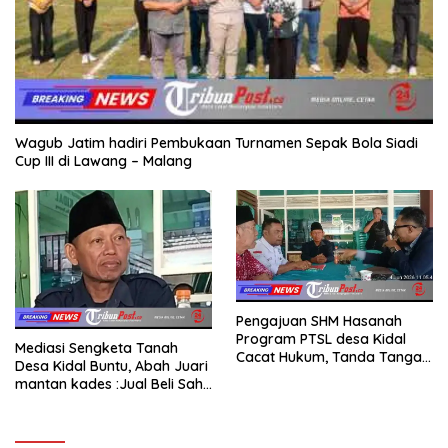
Wagub Jatim hadiri Pembukaan Turnamen Sepak Bola Siadi
Cup III di Lawang – Malang
Pengajuan SHM Hasanah
Program PTSL desa Kidal
Mediasi Sengketa Tanah
Cacat Hukum, Tanda Tangan
Desa Kidal Buntu, Abah Juari
Kades Diduga Dipalsukan
mantan kades :Jual Beli Sah,
Oknum.
Jangan Jadikan Kesalahan
Administrasi Alat
Membatalkan Hak Warga.