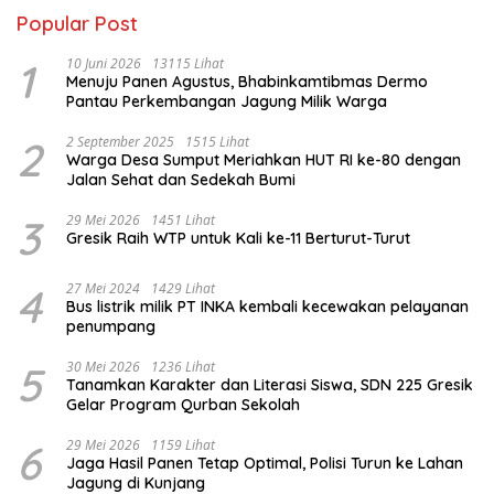
Popular Post
1
10 Juni 2026
13115 Lihat
Menuju Panen Agustus, Bhabinkamtibmas Dermo
Pantau Perkembangan Jagung Milik Warga
2
2 September 2025
1515 Lihat
Warga Desa Sumput Meriahkan HUT RI ke-80 dengan
Jalan Sehat dan Sedekah Bumi ‎
3
29 Mei 2026
1451 Lihat
Gresik Raih WTP untuk Kali ke-11 Berturut-Turut
4
27 Mei 2024
1429 Lihat
Bus listrik milik PT INKA kembali kecewakan pelayanan
penumpang
5
30 Mei 2026
1236 Lihat
Tanamkan Karakter dan Literasi Siswa, SDN 225 Gresik
Gelar Program Qurban Sekolah
6
29 Mei 2026
1159 Lihat
Jaga Hasil Panen Tetap Optimal, Polisi Turun ke Lahan
Jagung di Kunjang