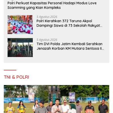
Polri Perkuat Kapasitas Personel Hadapi Modus Love
Scamming yang Kian Kompleks
5 Agustus 2026
Polri Kerahkan 372 Taruna Akpol
Dampingi Siswa di 73 Sekolah Rakyat
Bersama Taruna Akademi TNI
5 Agustus 2026
Tim DVI Polda Jatim Kembali Serahkan
Jenazah Korban KM Mutiara Sentosa II
Asal Sumatera dan Sulawesi kepada
Keluarga
TNI & POLRI