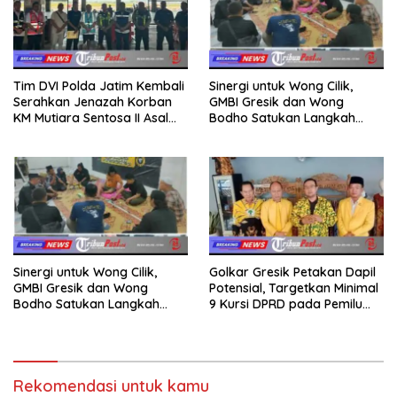
Tim DVI Polda Jatim Kembali
Sinergi untuk Wong Cilik,
Serahkan Jenazah Korban
GMBI Gresik dan Wong
KM Mutiara Sentosa II Asal
Bodho Satukan Langkah
Sumatera dan Sulawesi
dalam Ngaji Cangkruk
kepada Keluarga
Sinergi untuk Wong Cilik,
Golkar Gresik Petakan Dapil
GMBI Gresik dan Wong
Potensial, Targetkan Minimal
Bodho Satukan Langkah
9 Kursi DPRD pada Pemilu
dalam Ngaji Cangkruk
2029
Rekomendasi untuk kamu