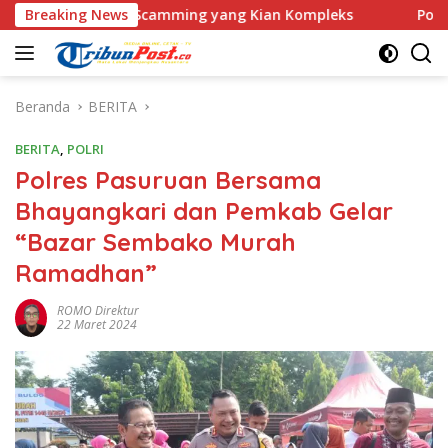
Langsung
 Love Scamming yang Kian Kompleks
Breaking News
Polri Kerahkan 372
ke
konten
Beranda
BERITA
BERITA
,
POLRI
Polres Pasuruan Bersama
Bhayangkari dan Pemkab Gelar
“Bazar Sembako Murah
Ramadhan”
ROMO Direktur
22 Maret 2024