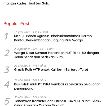
Kades Diduga Dipalsukan
mantan kades :Jual Beli Sah,
Oknum.
Jangan Jadikan Kesalahan
Administrasi Alat
Membatalkan Hak Warga.
Popular Post
1
10 Juni 2026
13115 Lihat
Menuju Panen Agustus, Bhabinkamtibmas Dermo
Pantau Perkembangan Jagung Milik Warga
2
2 September 2025
1519 Lihat
Warga Desa Sumput Meriahkan HUT RI ke-80 dengan
Jalan Sehat dan Sedekah Bumi ‎
3
29 Mei 2026
1451 Lihat
Gresik Raih WTP untuk Kali ke-11 Berturut-Turut
4
27 Mei 2024
1429 Lihat
Bus listrik milik PT INKA kembali kecewakan pelayanan
penumpang
5
30 Mei 2026
1243 Lihat
Tanamkan Karakter dan Literasi Siswa, SDN 225 Gresik
Gelar Program Qurban Sekolah