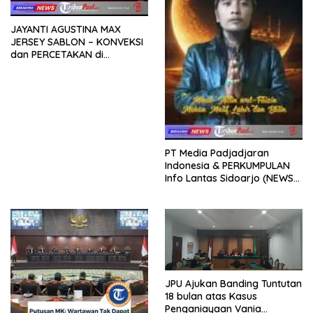
JAYANTI AGUSTINA MAX
JERSEY SABLON – KONVEKSI
dan PERCETAKAN di
SUKODONO SIDOARJO
PT Media Padjadjaran
Indonesia & PERKUMPULAN
Info Lantas Sidoarjo (NEWS
ILS) Mengucapkan Selamat
Hari Raya Idul Fitri 1447 H –
2026 M
JPU Ajukan Banding Tuntutan
18 bulan atas Kasus
Penganiayaan Vania