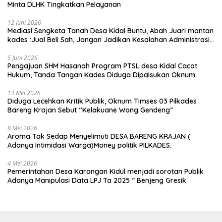
Minta DLHK Tingkatkan Pelayanan
12 Juni 2026
Mediasi Sengketa Tanah Desa Kidal Buntu, Abah Juari mantan
kades :Jual Beli Sah, Jangan Jadikan Kesalahan Administrasi
Alat Membatalkan Hak Warga.
5 Juni 2026
Pengajuan SHM Hasanah Program PTSL desa Kidal Cacat
Hukum, Tanda Tangan Kades Diduga Dipalsukan Oknum.
13 Mei 2026
Diduga Lecehkan Kritik Publik, Oknum Timses 03 Pilkades
Bareng Krajan Sebut “Kelakuane Wong Gendeng”
8 Mei 2026
Aroma Tak Sedap Menyelimuti DESA BARENG KRAJAN (
Adanya Intimidasi Warga)Money politik PILKADES.
4 Mei 2026
Pemerintahan Desa Karangan Kidul menjadi sorotan Publik
Adanya Manipulasi Data LPJ Ta 2025 ” Benjeng Gresik