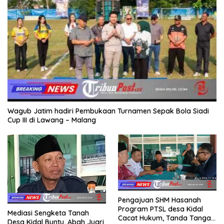
Wagub Jatim hadiri Pembukaan Turnamen Sepak Bola Siadi
Cup III di Lawang – Malang
Pengajuan SHM Hasanah
Program PTSL desa Kidal
Mediasi Sengketa Tanah
Cacat Hukum, Tanda Tangan
Desa Kidal Buntu, Abah Juari