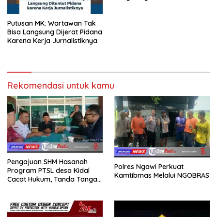
Amanda Lirungan
Putusan MK: Wartawan Tak
Bisa Langsung Dijerat Pidana
Karena Kerja Jurnalistiknya
Rekomendasi untuk kamu
Pengajuan SHM Hasanah
Polres Ngawi Perkuat
Program PTSL desa Kidal
Kamtibmas Melalui NGOBRAS
Cacat Hukum, Tanda Tangan
Kades Diduga Dipalsukan
Oknum.