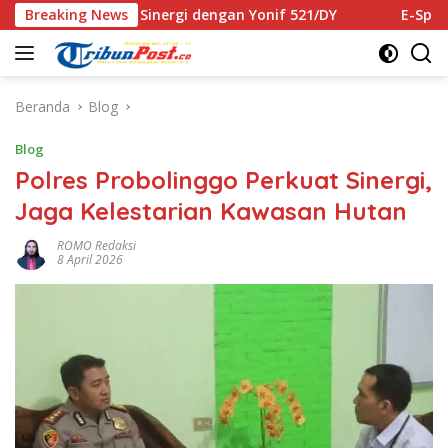
Langsung
uat Sinergi dengan Yonif 521/DY
Breaking News
E-Sports Kapolri Cup 
ke
konten
Beranda
Blog
Blog
Polres Probolinggo Perkuat Sinergi,
Jaga Kelestarian Kawasan Hutan
ROMO Redaksi
8 April 2026