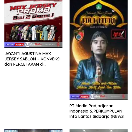
JAYANTI AGUSTINA MAX
JERSEY SABLON – KONVEKSI
dan PERCETAKAN di
SUKODONO SIDOARJO
PT Media Padjadjaran
Indonesia & PERKUMPULAN
Info Lantas Sidoarjo (NEWS
ILS) Mengucapkan Selamat
Hari Raya Idul Fitri 1447 H –