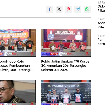
13 Me
Didu
Pilk
Gen
8 Mei
Aro
KRAJ
poli
4 Mei
Peme
soro
2025
robolinggo Kota
Polda Jatim Ungkap 178 Kasus
Kasus Pembunuhan
3C, Amankan 206 Tersangka
Silver, Dua Tersangka
Selama Juli 2026
an