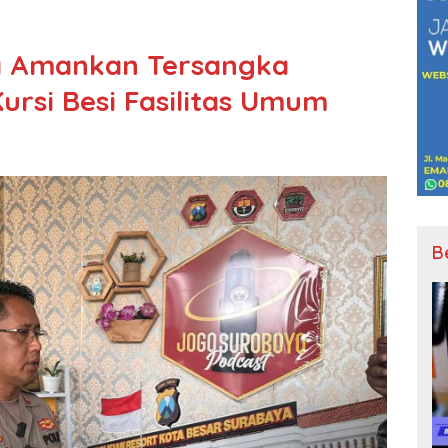
a Amankan Tersangka
ursi Besi Fasilitas Umum
B