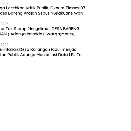
i 2026
ga Lecehkan Kritik Publik, Oknum Timses 03
ades Bareng Krajan Sebut “Kelakuane Wong
deng”
 2026
ma Tak Sedap Menyelimuti DESA BARENG
AN ( Adanya Intimidasi Warga)Money
tik PILKADES.
 2026
rintahan Desa Karangan Kidul menjadi
tan Publik Adanya Manipulasi Data LPJ Ta
 ” Benjeng Gresik