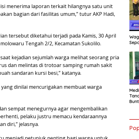
isi menerima laporan terkait hilangnya satu unit
kan bagian dari fasilitas umum,” tutur AKP Hadi,
n tersebut diketahui terjadi pada Kamis, 30 April
Wag
Sepa
Semolowaru Tengah 2/2, Kecamatan Sukolilo.
saat kejadian sejumlah warga melihat seorang pria
s dan melintas di trotoar samping rumah sakit
ah sandaran kursi besi,” katanya.
 yang dinilai mencurigakan membuat warga
Medi
Tana
Bunt
mant
dan sempat menegurnya agar mengembalikan
Beli
berhenti, pelaku justru memacu kendaraannya
Jadi
 diri,” jelasnya.
Admi
Pop
Mem
War
tu menjadi petunjuk penting bagi warga untuk