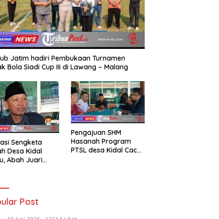
ub Jatim hadiri Pembukaan Turnamen
k Bola Siadi Cup III di Lawang – Malang
Pengajuan SHM
Hasanah Program
asi Sengketa
PTSL desa Kidal Cacat
h Desa Kidal
Hukum, Tanda Tangan
u, Abah Juari
Kades Diduga
an kades :Jual
Dipalsukan Oknum.
 Sah, Jangan
kan Kesalahan
nistrasi Alat
ular Post
batalkan Hak
ga.