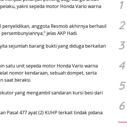
1
pelaku, yakni sepeda motor Honda Vario warna
2
l penyelidikan, anggota Resmob akhirnya berhasil
 persembunyiannya,” jelas AKP Hadi.
3
nyita sejumlah barang bukti yang diduga berkaitan
4
ain satu unit sepeda motor Honda Vario warna
pelat nomor kendaraan, sebuah dompet, serta
n saat beraksi.
5
ekutor yang mengambil sandaran kursi besi dari
6
an Pasal 477 ayat (2) KUHP terkait tindak pidana