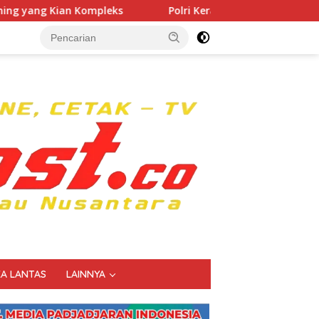
Polri Kerahkan 372 Taruna Akpol Dampingi Siswa di 73
KA LANTAS
LAINNYA