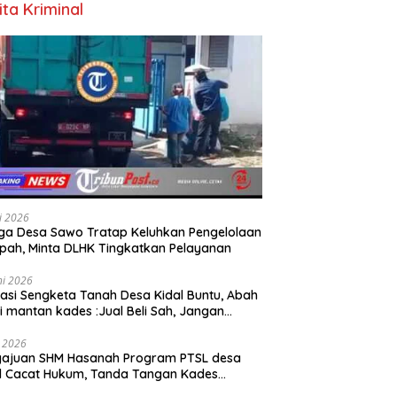
ita Kriminal
li 2026
a Desa Sawo Tratap Keluhkan Pengelolaan
ah, Minta DLHK Tingkatkan Pelayanan
ni 2026
asi Sengketa Tanah Desa Kidal Buntu, Abah
i mantan kades :Jual Beli Sah, Jangan
kan Kesalahan Administrasi Alat
batalkan Hak Warga.
i 2026
gajuan SHM Hasanah Program PTSL desa
l Cacat Hukum, Tanda Tangan Kades
ga Dipalsukan Oknum.