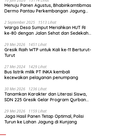
10 Juni 2026
13114 Lihat
Menuju Panen Agustus, Bhabinkamtibmas
Dermo Pantau Perkembangan Jagung
Milik Warga
2 September 2025
1513 Lihat
Warga Desa Sumput Meriahkan HUT RI
ke-80 dengan Jalan Sehat dan Sedekah
Bumi ‎
29 Mei 2026
1451 Lihat
Gresik Raih WTP untuk Kali ke-11 Berturut-
Turut
27 Mei 2024
1429 Lihat
Bus listrik milik PT INKA kembali
kecewakan pelayanan penumpang
30 Mei 2026
1236 Lihat
Tanamkan Karakter dan Literasi Siswa,
SDN 225 Gresik Gelar Program Qurban
Sekolah
29 Mei 2026
1159 Lihat
Jaga Hasil Panen Tetap Optimal, Polisi
Turun ke Lahan Jagung di Kunjang