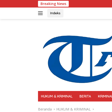
Langsung
Breaking News
Polri Perkuat Kapasi
ke
konten
Indeks
HUKUM & KRIMINAL
BERITA
KRIMINA
Beranda
HUKUM & KRIMINAL