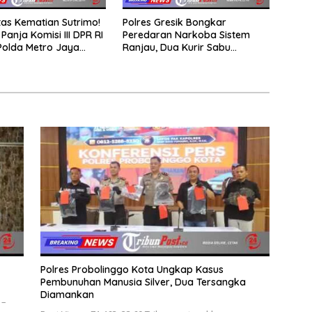
tas Kematian Sutrimo!
Polres Gresik Bongkar
Panja Komisi III DPR RI
Peredaran Narkoba Sistem
Polda Metro Jaya
Ranjau, Dua Kurir Sabu
uka Tabir Kasus
Diamankan
Polres Probolinggo Kota Ungkap Kasus
Pembunuhan Manusia Silver, Dua Tersangka
Diamankan
 –