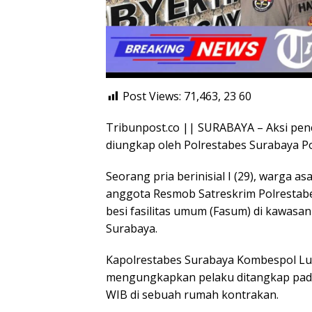
Post Views: 71,463, 23
60
Tribunpost.co || SURABAYA – Aksi penc
diungkap oleh Polrestabes Surabaya Po
Seorang pria berinisial I (29), warga
anggota Resmob Satreskrim Polrestabe
besi fasilitas umum (Fasum) di kawas
Surabaya.
Kapolrestabes Surabaya Kombespol Luth
mengungkapkan pelaku ditangkap pada 
WIB di sebuah rumah kontrakan.