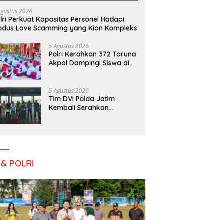
Agustus 2026
lri Perkuat Kapasitas Personel Hadapi
dus Love Scamming yang Kian Kompleks
5 Agustus 2026
Polri Kerahkan 372 Taruna
Akpol Dampingi Siswa di
73 Sekolah Rakyat
Bersama Taruna Akademi
TNI
5 Agustus 2026
Tim DVI Polda Jatim
Kembali Serahkan
Jenazah Korban KM
Mutiara Sentosa II Asal
Sumatera dan Sulawesi
kepada Keluarga
 & POLRI