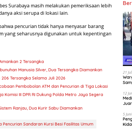
Ber
stabes Surabaya masih melakukan pemeriksaan lebih
ya aksi serupa di lokasi lain.
t bahwa pencurian tidak hanya menyasar barang
 umum yang seharusnya digunakan untuk kepentingan
 Amankan 2 Tersangka
bunuhan Manusia Silver, Dua Tersangka Diamankan
21 Ju
Warg
 206 Tersangka Selama Juli 2026
Samp
obaan Pembobolan ATM dan Pencurian di Tiga Lokasi
12 Ju
a Komisi III DPR RI Dukung Polda Metro Jaya Segera
Medi
Juar
Sistem Ranjau, Dua Kurir Sabu Diamankan
Jadi
Mem
5 Jun
Pen
Pencurian Sandaran Kursi Besi Fasilitas Umum
Kida
Didu