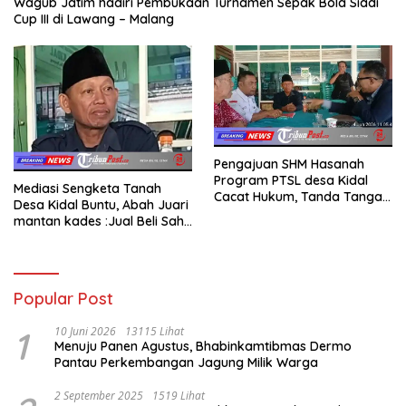
Wagub Jatim hadiri Pembukaan Turnamen Sepak Bola Siadi
Cup III di Lawang – Malang
Pengajuan SHM Hasanah
Program PTSL desa Kidal
Mediasi Sengketa Tanah
Cacat Hukum, Tanda Tangan
Desa Kidal Buntu, Abah Juari
Kades Diduga Dipalsukan
mantan kades :Jual Beli Sah,
Oknum.
Jangan Jadikan Kesalahan
Administrasi Alat
Membatalkan Hak Warga.
Popular Post
1
10 Juni 2026
13115 Lihat
Menuju Panen Agustus, Bhabinkamtibmas Dermo
Pantau Perkembangan Jagung Milik Warga
2 September 2025
1519 Lihat