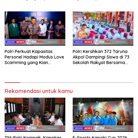
Kebakaran di Gunung Orak
Serahkan trofi dan Hadiah
arik
Kepada Juara
Polri Perkuat Kapasitas
Polri Kerahkan 372 Taruna
Personel Hadapi Modus Love
Akpol Dampingi Siswa di 73
Scamming yang Kian
Sekolah Rakyat Bersama
Kompleks
Taruna Akademi TNI
Rekomendasi untuk kamu
TNI-Polri Kompak, Kapolres
E-Sports Kapolri Cup 2026