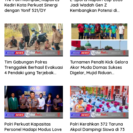
Kediri Kota Perkuat Sinergi
Jadi Wadah Gen Z
dengan Yonif 521/DY
Kembangkan Potensi di
Ekosistem Digital
Tim Gabungan Polres
Turnamen Penalti Kick Gelora
Trenggalek Berhasil Evakuasi
Akor Muda Domas Sukses
4 Pendaki yang Terjebak
Digelar, Mujid Riduan
Kebakaran di Gunung Orak
Serahkan trofi dan Hadiah
arik
Kepada Juara
Polri Perkuat Kapasitas
Polri Kerahkan 372 Taruna
Personel Hadapi Modus Love
Akpol Dampingi Siswa di 73