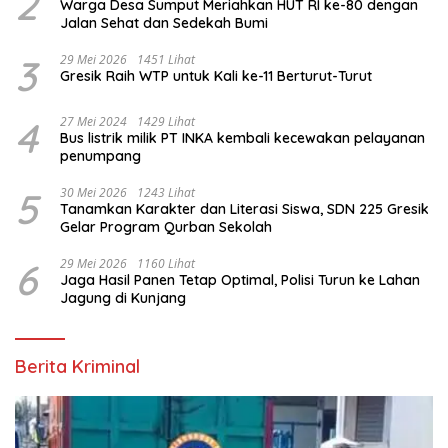
2
Warga Desa Sumput Meriahkan HUT RI ke-80 dengan
Jalan Sehat dan Sedekah Bumi ‎
3
29 Mei 2026
1451 Lihat
Gresik Raih WTP untuk Kali ke-11 Berturut-Turut
4
27 Mei 2024
1429 Lihat
Bus listrik milik PT INKA kembali kecewakan pelayanan
penumpang
5
30 Mei 2026
1243 Lihat
Tanamkan Karakter dan Literasi Siswa, SDN 225 Gresik
Gelar Program Qurban Sekolah
6
29 Mei 2026
1160 Lihat
Jaga Hasil Panen Tetap Optimal, Polisi Turun ke Lahan
Jagung di Kunjang
Berita Kriminal