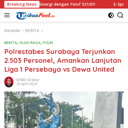
Langsung
kuat Sinergi dengan Yonif 521/DY
Breaking News
E-Sports Kapolri Cup
ke
konten
Beranda
BERITA
BERITA
,
OLAH RAGA
,
POLRI
Polrestabes Surabaya Terjunkan
2.503 Personel, Amankan Lanjutan
Liga 1 Persebaya vs Dewa United
ROMO Direktur
16 April 2024