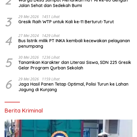
2
Warga Desa Sumput Meriahkan HUT RI ke-80 dengan
Jalan Sehat dan Sedekah Bumi ‎
3
29 Mei 2026
1451 Lihat
Gresik Raih WTP untuk Kali ke-11 Berturut-Turut
4
27 Mei 2024
1429 Lihat
Bus listrik milik PT INKA kembali kecewakan pelayanan
penumpang
5
30 Mei 2026
1236 Lihat
Tanamkan Karakter dan Literasi Siswa, SDN 225 Gresik
Gelar Program Qurban Sekolah
6
29 Mei 2026
1159 Lihat
Jaga Hasil Panen Tetap Optimal, Polisi Turun ke Lahan
Jagung di Kunjang
Berita Kriminal