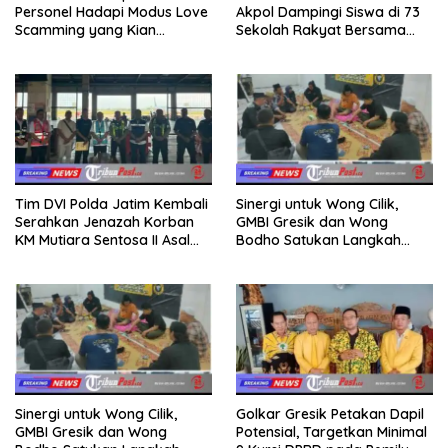
Personel Hadapi Modus Love
Akpol Dampingi Siswa di 73
Scamming yang Kian
Sekolah Rakyat Bersama
Kompleks
Taruna Akademi TNI
Tim DVI Polda Jatim Kembali
Sinergi untuk Wong Cilik,
Serahkan Jenazah Korban
GMBI Gresik dan Wong
KM Mutiara Sentosa II Asal
Bodho Satukan Langkah
Sumatera dan Sulawesi
dalam Ngaji Cangkruk
kepada Keluarga
Sinergi untuk Wong Cilik,
Golkar Gresik Petakan Dapil
GMBI Gresik dan Wong
Potensial, Targetkan Minimal