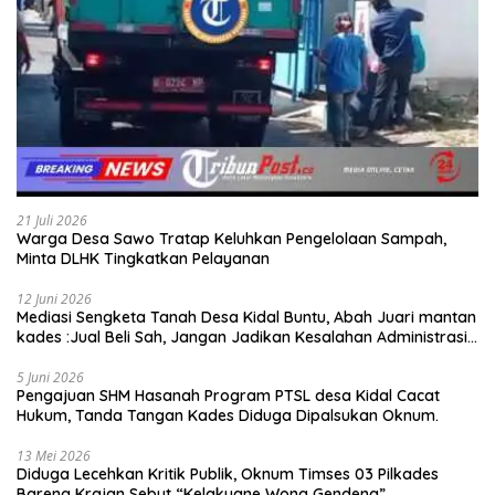
21 Juli 2026
Warga Desa Sawo Tratap Keluhkan Pengelolaan Sampah,
Minta DLHK Tingkatkan Pelayanan
12 Juni 2026
Mediasi Sengketa Tanah Desa Kidal Buntu, Abah Juari mantan
kades :Jual Beli Sah, Jangan Jadikan Kesalahan Administrasi
Alat Membatalkan Hak Warga.
5 Juni 2026
Pengajuan SHM Hasanah Program PTSL desa Kidal Cacat
Hukum, Tanda Tangan Kades Diduga Dipalsukan Oknum.
13 Mei 2026
Diduga Lecehkan Kritik Publik, Oknum Timses 03 Pilkades
Bareng Krajan Sebut “Kelakuane Wong Gendeng”