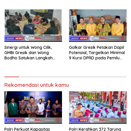
Sumatera dan Sulawesi
dalam Ngaji Cangkruk
kepada Keluarga
Sinergi untuk Wong Cilik,
Golkar Gresik Petakan Dapil
GMBI Gresik dan Wong
Potensial, Targetkan Minimal
Bodho Satukan Langkah
9 Kursi DPRD pada Pemilu
dalam Ngaji Cangkruk
2029
Rekomendasi untuk kamu
Polri Perkuat Kapasitas
Polri Kerahkan 372 Taruna