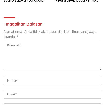
Bodho Satukan Langkah
9 Kursi DPRD pada Pemilu
dalam Ngaji Cangkruk
2029
Tinggalkan Balasan
Alamat email Anda tidak akan dipublikasikan.
Ruas yang wajib
ditandai
*