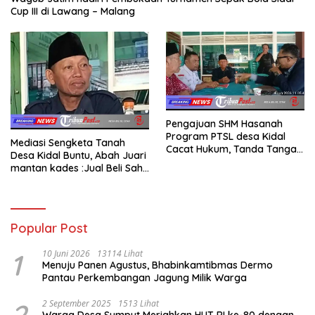
Cup III di Lawang – Malang
Pengajuan SHM Hasanah
Program PTSL desa Kidal
Mediasi Sengketa Tanah
Cacat Hukum, Tanda Tangan
Desa Kidal Buntu, Abah Juari
Kades Diduga Dipalsukan
mantan kades :Jual Beli Sah,
Oknum.
Jangan Jadikan Kesalahan
Administrasi Alat
Membatalkan Hak Warga.
Popular Post
1
10 Juni 2026
13114 Lihat
Menuju Panen Agustus, Bhabinkamtibmas Dermo
Pantau Perkembangan Jagung Milik Warga
2 September 2025
1513 Lihat