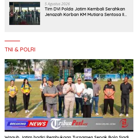
5 Agustus 2026
Tim DVI Polda Jatim Kembali Serahkan
Jenazah Korban KM Mutiara Sentosa II
Asal Sumatera dan Sulawesi kepada
Keluarga
TNI & POLRI
Wagub Jatim hadiri Pembukaan Turnamen Sepak Bola Siadi