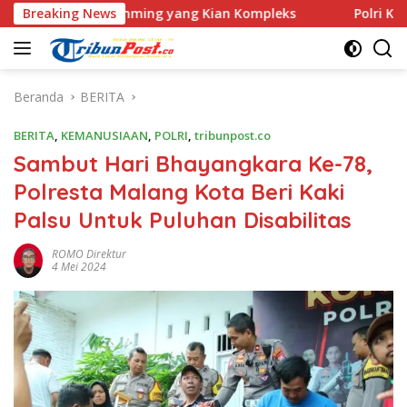
Langsung
 Scamming yang Kian Kompleks
Breaking News
Polri Kerahkan 372 Taru
ke
konten
Beranda
BERITA
BERITA
,
KEMANUSIAAN
,
POLRI
,
tribunpost.co
Sambut Hari Bhayangkara Ke-78,
Polresta Malang Kota Beri Kaki
Palsu Untuk Puluhan Disabilitas
ROMO Direktur
4 Mei 2024