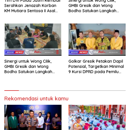
Tim DVI Polda Jatim Kembali
Sinergi untuk Wong Cilik,
Serahkan Jenazah Korban
GMBI Gresik dan Wong
KM Mutiara Sentosa II Asal
Bodho Satukan Langkah
Sumatera dan Sulawesi
dalam Ngaji Cangkruk
kepada Keluarga
Sinergi untuk Wong Cilik,
Golkar Gresik Petakan Dapil
GMBI Gresik dan Wong
Potensial, Targetkan Minimal
Bodho Satukan Langkah
9 Kursi DPRD pada Pemilu
dalam Ngaji Cangkruk
2029
Rekomendasi untuk kamu