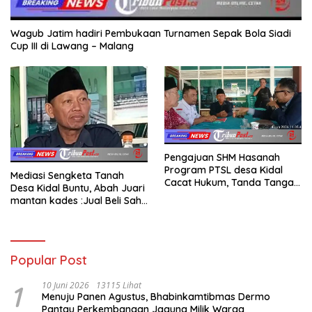
Wagub Jatim hadiri Pembukaan Turnamen Sepak Bola Siadi
Cup III di Lawang – Malang
Pengajuan SHM Hasanah
Program PTSL desa Kidal
Mediasi Sengketa Tanah
Cacat Hukum, Tanda Tangan
Desa Kidal Buntu, Abah Juari
Kades Diduga Dipalsukan
mantan kades :Jual Beli Sah,
Oknum.
Jangan Jadikan Kesalahan
Administrasi Alat
Membatalkan Hak Warga.
Popular Post
1
10 Juni 2026
13115 Lihat
Menuju Panen Agustus, Bhabinkamtibmas Dermo
Pantau Perkembangan Jagung Milik Warga