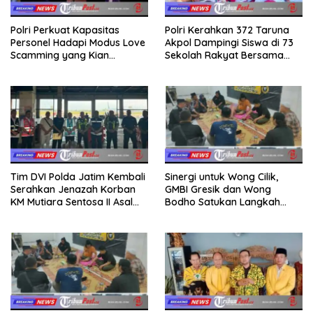
Polri Perkuat Kapasitas
Polri Kerahkan 372 Taruna
Personel Hadapi Modus Love
Akpol Dampingi Siswa di 73
Scamming yang Kian
Sekolah Rakyat Bersama
Kompleks
Taruna Akademi TNI
Tim DVI Polda Jatim Kembali
Sinergi untuk Wong Cilik,
Serahkan Jenazah Korban
GMBI Gresik dan Wong
KM Mutiara Sentosa II Asal
Bodho Satukan Langkah
Sumatera dan Sulawesi
dalam Ngaji Cangkruk
kepada Keluarga