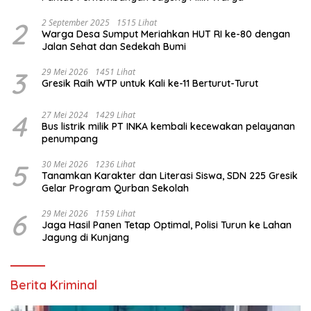
2
2 September 2025
1515 Lihat
Warga Desa Sumput Meriahkan HUT RI ke-80 dengan
Jalan Sehat dan Sedekah Bumi ‎
3
29 Mei 2026
1451 Lihat
Gresik Raih WTP untuk Kali ke-11 Berturut-Turut
4
27 Mei 2024
1429 Lihat
Bus listrik milik PT INKA kembali kecewakan pelayanan
penumpang
5
30 Mei 2026
1236 Lihat
Tanamkan Karakter dan Literasi Siswa, SDN 225 Gresik
Gelar Program Qurban Sekolah
6
29 Mei 2026
1159 Lihat
Jaga Hasil Panen Tetap Optimal, Polisi Turun ke Lahan
Jagung di Kunjang
Berita Kriminal