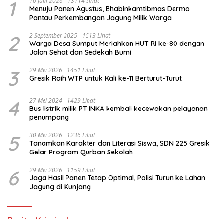
1
10 Juni 2026
13114 Lihat
Menuju Panen Agustus, Bhabinkamtibmas Dermo
Pantau Perkembangan Jagung Milik Warga
2
2 September 2025
1513 Lihat
Warga Desa Sumput Meriahkan HUT RI ke-80 dengan
Jalan Sehat dan Sedekah Bumi ‎
3
29 Mei 2026
1451 Lihat
Gresik Raih WTP untuk Kali ke-11 Berturut-Turut
4
27 Mei 2024
1429 Lihat
Bus listrik milik PT INKA kembali kecewakan pelayanan
penumpang
5
30 Mei 2026
1236 Lihat
Tanamkan Karakter dan Literasi Siswa, SDN 225 Gresik
Gelar Program Qurban Sekolah
6
29 Mei 2026
1159 Lihat
Jaga Hasil Panen Tetap Optimal, Polisi Turun ke Lahan
Jagung di Kunjang