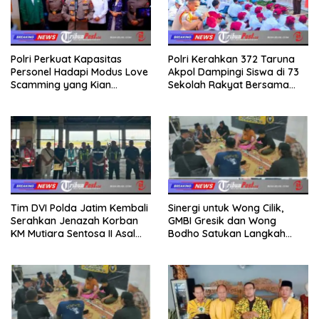
Polri Perkuat Kapasitas
Polri Kerahkan 372 Taruna
Personel Hadapi Modus Love
Akpol Dampingi Siswa di 73
Scamming yang Kian
Sekolah Rakyat Bersama
Kompleks
Taruna Akademi TNI
Tim DVI Polda Jatim Kembali
Sinergi untuk Wong Cilik,
Serahkan Jenazah Korban
GMBI Gresik dan Wong
KM Mutiara Sentosa II Asal
Bodho Satukan Langkah
Sumatera dan Sulawesi
dalam Ngaji Cangkruk
kepada Keluarga