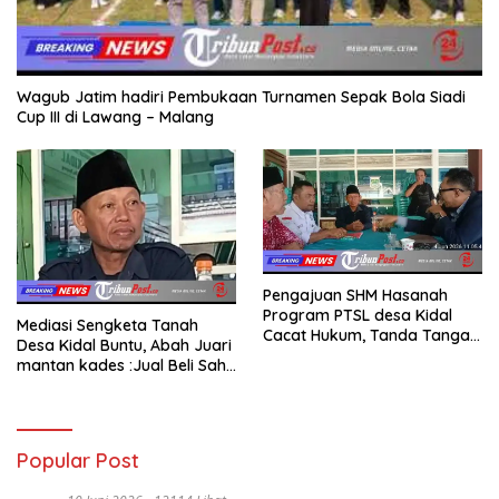
Wagub Jatim hadiri Pembukaan Turnamen Sepak Bola Siadi
Cup III di Lawang – Malang
Pengajuan SHM Hasanah
Program PTSL desa Kidal
Mediasi Sengketa Tanah
Cacat Hukum, Tanda Tangan
Desa Kidal Buntu, Abah Juari
Kades Diduga Dipalsukan
mantan kades :Jual Beli Sah,
Oknum.
Jangan Jadikan Kesalahan
Administrasi Alat
Membatalkan Hak Warga.
Popular Post