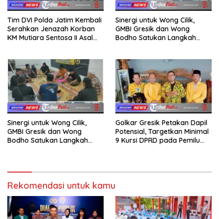
Tim DVI Polda Jatim Kembali
Sinergi untuk Wong Cilik,
Serahkan Jenazah Korban
GMBI Gresik dan Wong
KM Mutiara Sentosa II Asal
Bodho Satukan Langkah
Sumatera dan Sulawesi
dalam Ngaji Cangkruk
kepada Keluarga
Sinergi untuk Wong Cilik,
Golkar Gresik Petakan Dapil
GMBI Gresik dan Wong
Potensial, Targetkan Minimal
Bodho Satukan Langkah
9 Kursi DPRD pada Pemilu
dalam Ngaji Cangkruk
2029
Rekomendasi untuk kamu