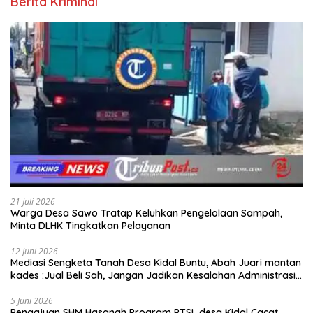
Berita Kriminal
21 Juli 2026
Warga Desa Sawo Tratap Keluhkan Pengelolaan Sampah,
Minta DLHK Tingkatkan Pelayanan
12 Juni 2026
Mediasi Sengketa Tanah Desa Kidal Buntu, Abah Juari mantan
kades :Jual Beli Sah, Jangan Jadikan Kesalahan Administrasi
Alat Membatalkan Hak Warga.
5 Juni 2026
Pengajuan SHM Hasanah Program PTSL desa Kidal Cacat