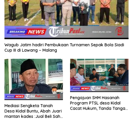
Wagub Jatim hadiri Pembukaan Turnamen Sepak Bola Siadi
Cup III di Lawang – Malang
Pengajuan SHM Hasanah
Program PTSL desa Kidal
Mediasi Sengketa Tanah
Cacat Hukum, Tanda Tangan
Desa Kidal Buntu, Abah Juari
Kades Diduga Dipalsukan
mantan kades :Jual Beli Sah,
Oknum.
Jangan Jadikan Kesalahan
Administrasi Alat
Membatalkan Hak Warga.