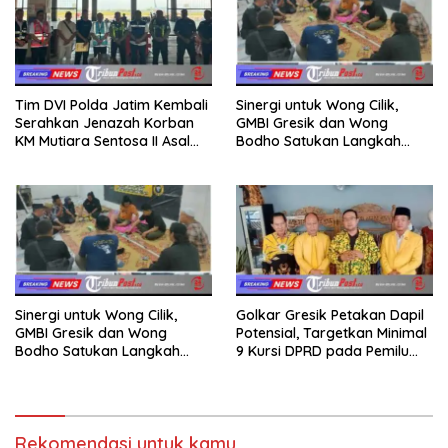
Tim DVI Polda Jatim Kembali
Sinergi untuk Wong Cilik,
Serahkan Jenazah Korban
GMBI Gresik dan Wong
KM Mutiara Sentosa II Asal
Bodho Satukan Langkah
Sumatera dan Sulawesi
dalam Ngaji Cangkruk
kepada Keluarga
Sinergi untuk Wong Cilik,
Golkar Gresik Petakan Dapil
GMBI Gresik dan Wong
Potensial, Targetkan Minimal
Bodho Satukan Langkah
9 Kursi DPRD pada Pemilu
dalam Ngaji Cangkruk
2029
Rekomendasi untuk kamu