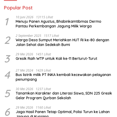
Popular Post
1
10 Juni 2026
13115 Lihat
Menuju Panen Agustus, Bhabinkamtibmas Dermo
Pantau Perkembangan Jagung Milik Warga
2
2 September 2025
1517 Lihat
Warga Desa Sumput Meriahkan HUT RI ke-80 dengan
Jalan Sehat dan Sedekah Bumi ‎
3
29 Mei 2026
1451 Lihat
Gresik Raih WTP untuk Kali ke-11 Berturut-Turut
4
27 Mei 2024
1429 Lihat
Bus listrik milik PT INKA kembali kecewakan pelayanan
penumpang
5
30 Mei 2026
1237 Lihat
Tanamkan Karakter dan Literasi Siswa, SDN 225 Gresik
Gelar Program Qurban Sekolah
6
29 Mei 2026
1160 Lihat
Jaga Hasil Panen Tetap Optimal, Polisi Turun ke Lahan
Jagung di Kunjang