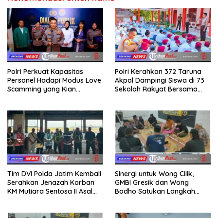
Polri Perkuat Kapasitas
Polri Kerahkan 372 Taruna
Personel Hadapi Modus Love
Akpol Dampingi Siswa di 73
Scamming yang Kian
Sekolah Rakyat Bersama
Kompleks
Taruna Akademi TNI
Tim DVI Polda Jatim Kembali
Sinergi untuk Wong Cilik,
Serahkan Jenazah Korban
GMBI Gresik dan Wong
KM Mutiara Sentosa II Asal
Bodho Satukan Langkah
Sumatera dan Sulawesi
dalam Ngaji Cangkruk
kepada Keluarga