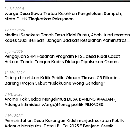
21 Juli 2026
Warga Desa Sawo Tratap Keluhkan Pengelolaan Sampah,
Minta DLHK Tingkatkan Pelayanan
12 Juni 2026
Mediasi Sengketa Tanah Desa Kidal Buntu, Abah Juari mantan
kades :Jual Beli Sah, Jangan Jadikan Kesalahan Administrasi
Alat Membatalkan Hak Warga.
5 Juni 2026
Pengajuan SHM Hasanah Program PTSL desa Kidal Cacat
Hukum, Tanda Tangan Kades Diduga Dipalsukan Oknum.
13 Mei 2026
Diduga Lecehkan Kritik Publik, Oknum Timses 03 Pilkades
Bareng Krajan Sebut “Kelakuane Wong Gendeng”
8 Mei 2026
Aroma Tak Sedap Menyelimuti DESA BARENG KRAJAN (
Adanya Intimidasi Warga)Money politik PILKADES.
4 Mei 2026
Pemerintahan Desa Karangan Kidul menjadi sorotan Publik
Adanya Manipulasi Data LPJ Ta 2025 ” Benjeng Gresik