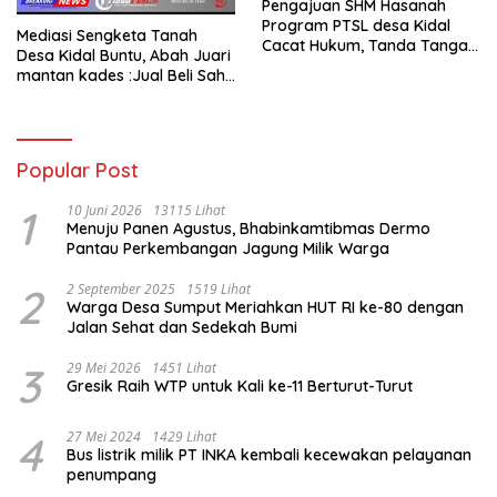
Pengajuan SHM Hasanah
Program PTSL desa Kidal
Mediasi Sengketa Tanah
Cacat Hukum, Tanda Tangan
Desa Kidal Buntu, Abah Juari
Kades Diduga Dipalsukan
mantan kades :Jual Beli Sah,
Oknum.
Jangan Jadikan Kesalahan
Administrasi Alat
Membatalkan Hak Warga.
Popular Post
1
10 Juni 2026
13115 Lihat
Menuju Panen Agustus, Bhabinkamtibmas Dermo
Pantau Perkembangan Jagung Milik Warga
2
2 September 2025
1519 Lihat
Warga Desa Sumput Meriahkan HUT RI ke-80 dengan
Jalan Sehat dan Sedekah Bumi ‎
3
29 Mei 2026
1451 Lihat
Gresik Raih WTP untuk Kali ke-11 Berturut-Turut
4
27 Mei 2024
1429 Lihat
Bus listrik milik PT INKA kembali kecewakan pelayanan
penumpang