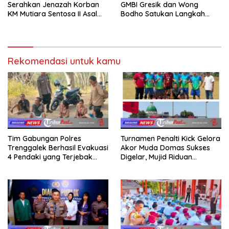
Serahkan Jenazah Korban
GMBI Gresik dan Wong
KM Mutiara Sentosa II Asal
Bodho Satukan Langkah
Sumatera dan Sulawesi
dalam Ngaji Cangkruk
kepada Keluarga
Rekomendasi untuk kamu
Tim Gabungan Polres
Turnamen Penalti Kick Gelora
Trenggalek Berhasil Evakuasi
Akor Muda Domas Sukses
4 Pendaki yang Terjebak
Digelar, Mujid Riduan
Kebakaran di Gunung Orak
Serahkan trofi dan Hadiah
arik
Kepada Juara