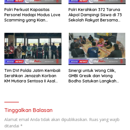
Polri Perkuat Kapasitas
Polri Kerahkan 372 Taruna
Personel Hadapi Modus Love
Akpol Dampingi Siswa di 73
Scamming yang Kian
Sekolah Rakyat Bersama
Kompleks
Taruna Akademi TNI
Tim DVI Polda Jatim Kembali
Sinergi untuk Wong Cilik,
Serahkan Jenazah Korban
GMBI Gresik dan Wong
KM Mutiara Sentosa II Asal
Bodho Satukan Langkah
Sumatera dan Sulawesi
dalam Ngaji Cangkruk
kepada Keluarga
Tinggalkan Balasan
Alamat email Anda tidak akan dipublikasikan.
Ruas yang wajib
ditandai
*