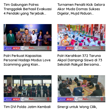
Tim Gabungan Polres
Turnamen Penalti Kick Gelora
Trenggalek Berhasil Evakuasi
Akor Muda Domas Sukses
4 Pendaki yang Terjebak
Digelar, Mujid Riduan
Kebakaran di Gunung Orak
Serahkan trofi dan Hadiah
arik
Kepada Juara
Polri Perkuat Kapasitas
Polri Kerahkan 372 Taruna
Personel Hadapi Modus Love
Akpol Dampingi Siswa di 73
Scamming yang Kian
Sekolah Rakyat Bersama
Kompleks
Taruna Akademi TNI
Tim DVI Polda Jatim Kembali
Sinergi untuk Wong Cilik,