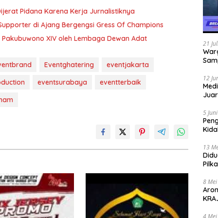
jerat Pidana Karena Kerja Jurnalistiknya
t Supporter di Ajang Bergengsi Gress Of Champions
i Pakubuwono XIV oleh Lembaga Dewan Adat
21 Ju
Warg
Samp
ventbrand
Eventghatering
eventjakarta
12 Ju
duction
eventsurabaya
eventterbaik
Medi
Juar
ham
Jadi
Mem
5 Jun
Pen
Kida
Didu
13 Me
Didu
Pilk
Gen
8 Mei
Aro
KRAJ
poli
4 Mei