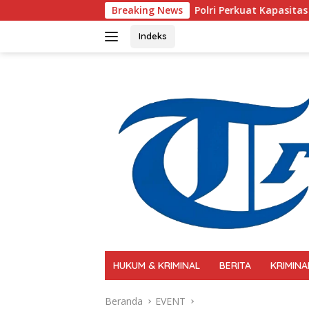
Langsung
Polri Perkuat Kapasitas Personel Hadapi Modus
Breaking News
ke
konten
Indeks
HUKUM & KRIMINAL
BERITA
KRIMINA
Beranda
EVENT