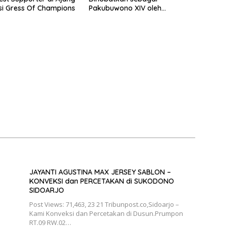
i Gress Of Champions
Pakubuwono XIV oleh
Lembaga Dewan Adat
JAYANTI AGUSTINA MAX JERSEY SABLON –
KONVEKSI dan PERCETAKAN di SUKODONO
SIDOARJO
Post Views: 71,463, 23 21 Tribunpost.co,Sidoarjo –
Kami Konveksi dan Percetakan di Dusun.Prumpon
RT.09 RW.02…