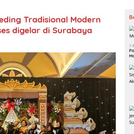
B
ding Tradisional Modern
es digelar di Surabaya
5 
Po
Mo