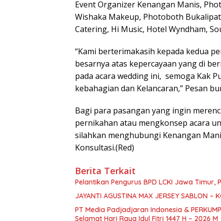
Event Organizer Kenangan Manis, Pho
Wishaka Makeup, Photoboth Bukalipat,
Catering, Hi Music, Hotel Wyndham, Souv
“Kami berterimakasih kepada kedua pe
besarnya atas kepercayaan yang di ber
pada acara wedding ini, semoga Kak Put
kebahagian dan Kelancaran,” Pesan bu
Bagi para pasangan yang ingin meren
pernikahan atau mengkonsep acara un
silahkan menghubungi Kenangan Manis 
Konsultasi.(Red)
Berita Terkait
Pelantikan Pengurus BPD LCKI Jawa Timur,
JAYANTI AGUSTINA MAX JERSEY SABLON – 
PT Media Padjadjaran Indonesia & PERKUMP
Selamat Hari Raya Idul Fitri 1447 H – 2026 M