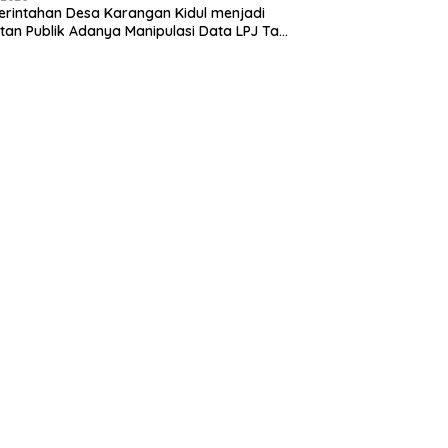
rintahan Desa Karangan Kidul menjadi
tan Publik Adanya Manipulasi Data LPJ Ta
 ” Benjeng Gresik