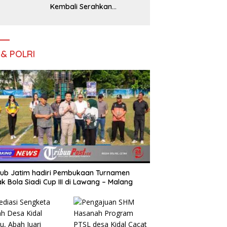
Kembali Serahkan
Jenazah Korban KM
Mutiara Sentosa II Asal
Sumatera dan Sulawesi
kepada Keluarga
 & POLRI
ub Jatim hadiri Pembukaan Turnamen
k Bola Siadi Cup III di Lawang – Malang