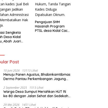
Pengajuan SHM
Hasanah Program
PTSL desa Kidal Cacat
asi Sengketa
Hukum, Tanda Tangan
h Desa Kidal
Kades Diduga
u, Abah Juari
Dipalsukan Oknum.
an kades :Jual
 Sah, Jangan
kan Kesalahan
nistrasi Alat
ular Post
batalkan Hak
ga.
10 Juni 2026
13113 Lihat
Menuju Panen Agustus, Bhabinkamtibmas
Dermo Pantau Perkembangan Jagung
Milik Warga
2 September 2025
1513 Lihat
Warga Desa Sumput Meriahkan HUT RI
ke-80 dengan Jalan Sehat dan Sedekah
Bumi ‎
29 Mei 2026
1451 Lihat