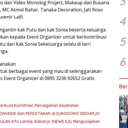
3
to dan Video Monolog Project, Makeup dan Busana
 MC Akmal Bahar, Tanaka Decoration, Jati Roso
enir Laifi.
4
ngantin kak Putu dan kak Sonia beserta keluarga
ikan kepada Event Organizer untuk berkontribusi
5
u dan Kak Sonia Sekeluarga selalu di beri
nga.
6
canakan
tuk berbagai event yang mau di selenggarakan
Event Organizer di 0895 3236 92652 Gratis
Ber
 Perkuat Komitmen Pencegahan Kejahatan
KONVEKSI dan PERCETAKAN di SUKODONO SIDOARJO
ULAN Info Lantas Sidoarjo (NEWS ILS) Mengucapkan