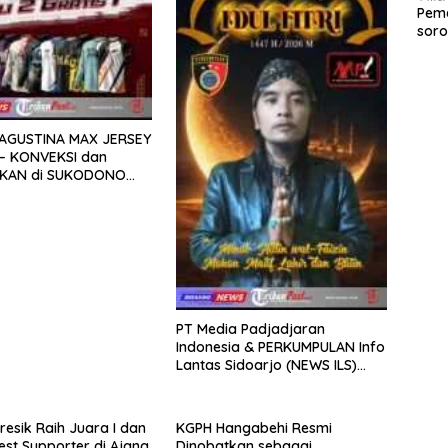
Peme
soro
2025
 AGUSTINA MAX JERSEY
– KONVEKSI dan
KAN di SUKODONO
JO
PT Media Padjadjaran
Indonesia & PERKUMPULAN Info
Lantas Sidoarjo (NEWS ILS)
Mengucapkan Selamat Hari
Raya Idul Fitri 1447 H – 2026 M
resik Raih Juara I dan
KGPH Hangabehi Resmi
Best Supporter di Ajang
Dinobatkan sebagai