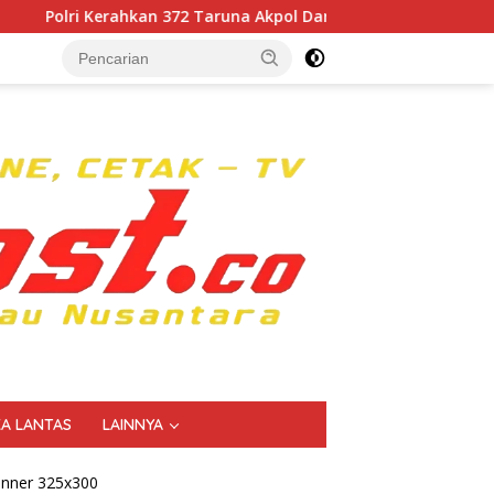
2 Taruna Akpol Dampingi Siswa di 73 Sekolah Rakyat Bersama T
KA LANTAS
LAINNYA