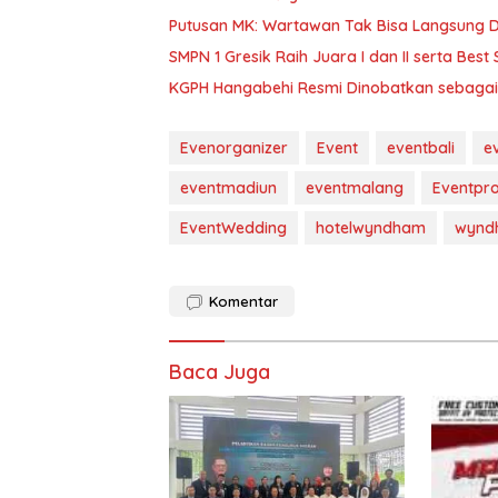
Putusan MK: Wartawan Tak Bisa Langsung Di
SMPN 1 Gresik Raih Juara I dan II serta Bes
KGPH Hangabehi Resmi Dinobatkan sebaga
Evenorganizer
Event
eventbali
e
eventmadiun
eventmalang
Eventpro
EventWedding
hotelwyndham
wynd
Komentar
Baca Juga