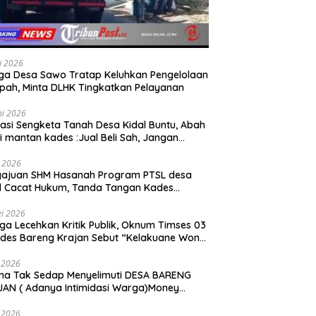
li 2026
a Desa Sawo Tratap Keluhkan Pengelolaan
ah, Minta DLHK Tingkatkan Pelayanan
ni 2026
asi Sengketa Tanah Desa Kidal Buntu, Abah
i mantan kades :Jual Beli Sah, Jangan
kan Kesalahan Administrasi Alat
batalkan Hak Warga.
i 2026
gajuan SHM Hasanah Program PTSL desa
l Cacat Hukum, Tanda Tangan Kades
ga Dipalsukan Oknum.
i 2026
ga Lecehkan Kritik Publik, Oknum Timses 03
ades Bareng Krajan Sebut “Kelakuane Wong
deng”
 2026
ma Tak Sedap Menyelimuti DESA BARENG
AN ( Adanya Intimidasi Warga)Money
tik PILKADES.
 2026