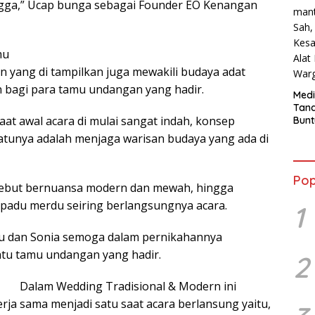
ga,” Ucap bunga sebagai Founder EO Kenangan
mu
 yang di tampilkan juga mewakili budaya adat
n bagi para tamu undangan yang hadir.
Medi
Tana
saat awal acara di mulai sangat indah, konsep
Bunt
mant
satunya adalah menjaga warisan budaya yang ada di
Beli
Jadi
Admi
Pop
Mem
rsebut bernuansa modern dan mewah, hingga
War
rpadu merdu seiring berlangsungnya acara.
1
tu dan Sonia semoga dalam pernikahannya
atu tamu undangan yang hadir.
2
Dalam Wedding Tradisional & Modern ini
ja sama menjadi satu saat acara berlansung yaitu,