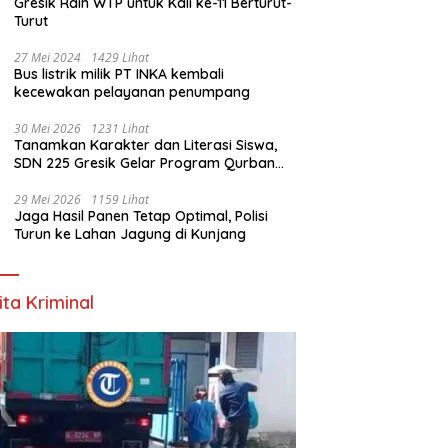
Gresik Raih WTP untuk Kali ke-11 Berturut-
Turut
27 Mei 2024
1429 Lihat
Bus listrik milik PT INKA kembali
kecewakan pelayanan penumpang
30 Mei 2026
1231 Lihat
Tanamkan Karakter dan Literasi Siswa,
SDN 225 Gresik Gelar Program Qurban
Sekolah
29 Mei 2026
1159 Lihat
Jaga Hasil Panen Tetap Optimal, Polisi
Turun ke Lahan Jagung di Kunjang
ita Kriminal