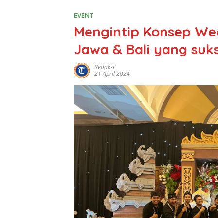
EVENT
Mengintip Konsep Wee
Jawa & Bali yang suks
Redaksi
21 April 2024