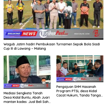
Wagub Jatim hadiri Pembukaan Turnamen Sepak Bola Siadi
Cup III di Lawang – Malang
Pengajuan SHM Hasanah
Program PTSL desa Kidal
Mediasi Sengketa Tanah
Cacat Hukum, Tanda Tangan
Desa Kidal Buntu, Abah Juari
Kades Diduga Dipalsukan
mantan kades :Jual Beli Sah,
Oknum.
Jangan Jadikan Kesalahan