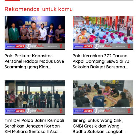
Rekomendasi untuk kamu
Polri Perkuat Kapasitas
Polri Kerahkan 372 Taruna
Personel Hadapi Modus Love
Akpol Dampingi Siswa di 73
Scamming yang Kian
Sekolah Rakyat Bersama
Kompleks
Taruna Akademi TNI
Tim DVI Polda Jatim Kembali
Sinergi untuk Wong Cilik,
Serahkan Jenazah Korban
GMBI Gresik dan Wong
KM Mutiara Sentosa II Asal
Bodho Satukan Langkah
Sumatera dan Sulawesi
dalam Ngaji Cangkruk