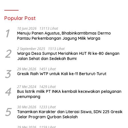
Administrasi Alat
Membatalkan Hak Warga.
Popular Post
1
10 Juni 2026
13113 Lihat
Menuju Panen Agustus, Bhabinkamtibmas Dermo
Pantau Perkembangan Jagung Milik Warga
2
2 September 2025
1513 Lihat
Warga Desa Sumput Meriahkan HUT RI ke-80 dengan
Jalan Sehat dan Sedekah Bumi ‎
3
29 Mei 2026
1451 Lihat
Gresik Raih WTP untuk Kali ke-11 Berturut-Turut
4
27 Mei 2024
1429 Lihat
Bus listrik milik PT INKA kembali kecewakan pelayanan
penumpang
5
30 Mei 2026
1233 Lihat
Tanamkan Karakter dan Literasi Siswa, SDN 225 Gresik
Gelar Program Qurban Sekolah
29 Mei 2026
1159 Lihat