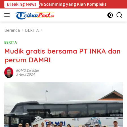
Langsung
dus Love Scamming yang Kian Kompleks
Breaking News
Polri Kerahkan 
ke
konten
Beranda
BERITA
BERITA
Mudik gratis bersama PT INKA dan
perum DAMRI
ROMO Direktur
5 April 2024