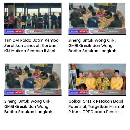
Tim DVI Polda Jatim Kembali
Sinergi untuk Wong Cilik,
Serahkan Jenazah Korban
GMBI Gresik dan Wong
KM Mutiara Sentosa II Asal
Bodho Satukan Langkah
Sumatera dan Sulawesi
dalam Ngaji Cangkruk
kepada Keluarga
Sinergi untuk Wong Cilik,
Golkar Gresik Petakan Dapil
GMBI Gresik dan Wong
Potensial, Targetkan Minimal
Bodho Satukan Langkah
9 Kursi DPRD pada Pemilu
dalam Ngaji Cangkruk
2029