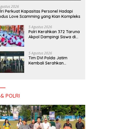
Agustus 2026
lri Perkuat Kapasitas Personel Hadapi
dus Love Scamming yang Kian Kompleks
5 Agustus 2026
Polri Kerahkan 372 Taruna
Akpol Dampingi Siswa di
73 Sekolah Rakyat
Bersama Taruna Akademi
TNI
5 Agustus 2026
Tim DVI Polda Jatim
Kembali Serahkan
Jenazah Korban KM
Mutiara Sentosa II Asal
Sumatera dan Sulawesi
kepada Keluarga
 & POLRI