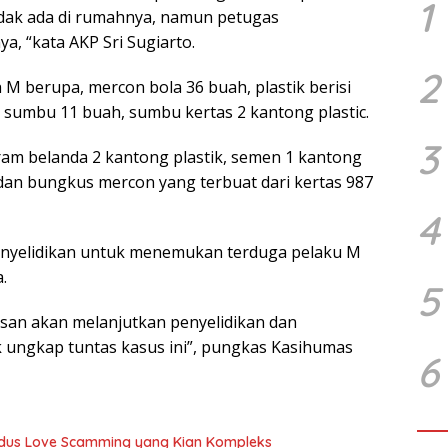
1
dak ada di rumahnya, namun petugas
, “kata AKP Sri Sugiarto.
2
M berupa, mercon bola 36 buah, plastik berisi
 sumbu 11 buah, sumbu kertas 2 kantong plastic.
3
aram belanda 2 kantong plastik, semen 1 kantong
 dan bungkus mercon yang terbuat dari kertas 987
4
enyelidikan untuk menemukan terduga pelaku M
.
5
asan akan melanjutkan penyelidikan dan
ungkap tuntas kasus ini”, pungkas Kasihumas
6
Modus Love Scamming yang Kian Kompleks