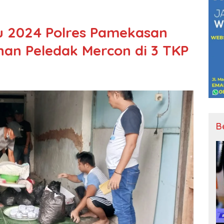
u 2024 Polres Pamekasan
an Peledak Mercon di 3 TKP
B