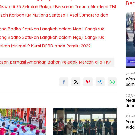
Ber
 Siswa di 73 Sekolah Rakyat Bersama Taruna Akademi TNI
zah Korban KM Mutiara Sentosa II Asal Sumatera dan
 Wong Bodho Satukan Langkah dalam Ngaji Cangkruk
 Wong Bodho Satukan Langkah dalam Ngaji Cangkruk
getkan Minimal 9 Kursi DPRD pada Pemilu 2029
asan Berhasil Amankan Bahan Peledak Mercon di 3 TKP
21 Ju
Warg
Samp
12 Ju
Medi
Juar
Jadi
Mem
5 Jun
Pen
Kida
Didu