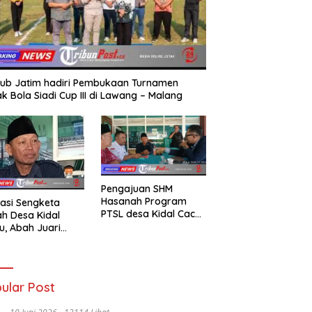
ub Jatim hadiri Pembukaan Turnamen
k Bola Siadi Cup III di Lawang – Malang
Pengajuan SHM
Hasanah Program
asi Sengketa
PTSL desa Kidal Cacat
h Desa Kidal
Hukum, Tanda Tangan
u, Abah Juari
Kades Diduga
an kades :Jual
Dipalsukan Oknum.
 Sah, Jangan
kan Kesalahan
nistrasi Alat
ular Post
batalkan Hak
ga.