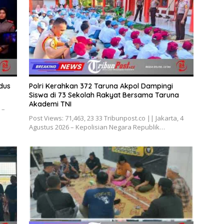
dus
Polri Kerahkan 372 Taruna Akpol Dampingi
Siswa di 73 Sekolah Rakyat Bersama Taruna
Akademi TNI
 –
Post Views: 71,463, 23 33 Tribunpost.co || Jakarta, 4
Agustus 2026 – Kepolisian Negara Republik…