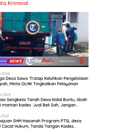
ita Kriminal
li 2026
a Desa Sawo Tratap Keluhkan Pengelolaan
ah, Minta DLHK Tingkatkan Pelayanan
ni 2026
asi Sengketa Tanah Desa Kidal Buntu, Abah
i mantan kades :Jual Beli Sah, Jangan
kan Kesalahan Administrasi Alat
batalkan Hak Warga.
i 2026
gajuan SHM Hasanah Program PTSL desa
l Cacat Hukum, Tanda Tangan Kades
ga Dipalsukan Oknum.