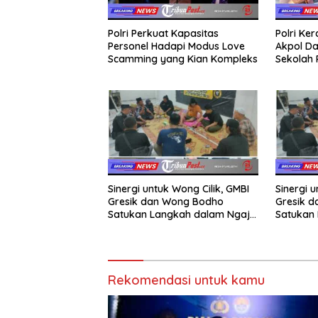
Polri Perkuat Kapasitas
Polri Ke
Personel Hadapi Modus Love
Akpol Da
Scamming yang Kian Kompleks
Sekolah
Taruna 
Sinergi untuk Wong Cilik, GMBI
Sinergi u
Gresik dan Wong Bodho
Gresik 
Satukan Langkah dalam Ngaji
Satukan 
Cangkruk
Cangkru
Rekomendasi untuk kamu