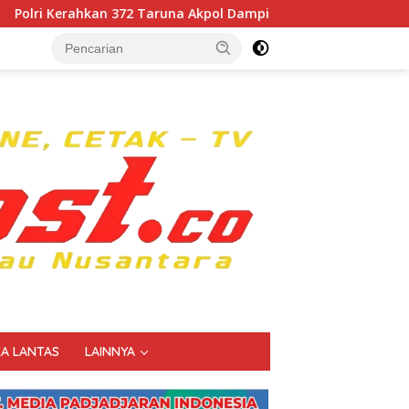
runa Akpol Dampingi Siswa di 73 Sekolah Rakyat Bersama Taru
KA LANTAS
LAINNYA