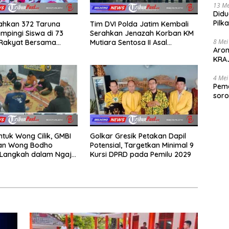
13 Me
Didu
Pilk
rahkan 372 Taruna
Tim DVI Polda Jatim Kembali
Gen
mpingi Siswa di 73
Serahkan Jenazah Korban KM
8 Mei
 Rakyat Bersama
Mutiara Sentosa II Asal
Aro
Akademi TNI
Sumatera dan Sulawesi
KRAJ
kepada Keluarga
poli
4 Mei
Peme
soro
2025
ntuk Wong Cilik, GMBI
Golkar Gresik Petakan Dapil
dan Wong Bodho
Potensial, Targetkan Minimal 9
Langkah dalam Ngaji
Kursi DPRD pada Pemilu 2029
k