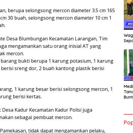
an, berupa selongsong mercon diameter 3.5 cm 165
 cm 30 buah, selongsong mercon diameter 10 cm 1
ah.
Wag
ate Desa Blumbungan Kecamatan Larangan, Tim
Sepa
uga mengamankan satu orang inisial AT yang
ak mercon.
 barang bukti berupa 1 karung potasium, 1 karung
berisi sreng dor, 2 buah kantong plastik berisi
Medi
i arang, 1 karung besar berisi selongsong mercon, 1
Tana
ung berisi kertas.
Bunt
mant
Beli
ot Desa Kadur Kecamatan Kadur Polisi juga
Jadi
nakan sebagai pembuat mercon.
Admi
Pop
Mem
War
es Pamekasan, tidak dapat mengamankan pelaku,