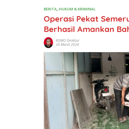
BERITA
,
HUKUM & KRIMINAL
Operasi Pekat Semer
Berhasil Amankan Bah
ROMO Direktur
26 Maret 2024