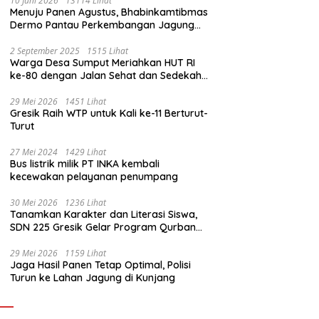
10 Juni 2026
13114 Lihat
Menuju Panen Agustus, Bhabinkamtibmas
Dermo Pantau Perkembangan Jagung
Milik Warga
2 September 2025
1515 Lihat
Warga Desa Sumput Meriahkan HUT RI
ke-80 dengan Jalan Sehat dan Sedekah
Bumi ‎
29 Mei 2026
1451 Lihat
Gresik Raih WTP untuk Kali ke-11 Berturut-
Turut
27 Mei 2024
1429 Lihat
Bus listrik milik PT INKA kembali
kecewakan pelayanan penumpang
30 Mei 2026
1236 Lihat
Tanamkan Karakter dan Literasi Siswa,
SDN 225 Gresik Gelar Program Qurban
Sekolah
29 Mei 2026
1159 Lihat
Jaga Hasil Panen Tetap Optimal, Polisi
Turun ke Lahan Jagung di Kunjang