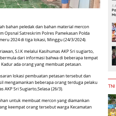
5 
Po
Mo
ah bahan peledak dan bahan material mercon
tim Opsnal Satreskrim Polres Pamekasan Polda
eru 2024 di tiga lokasi, Minggu (24/3/2024).
iawan, S.I.K melalui Kasihumas AKP Sri sugiarto,
 bermula dari informasi bahwa di beberapa tempat
 Kadur ada orang yang membuat petasan.
asaran lokasi pembuatan petasan tersebut dan
sil mengamankan beberapa orang terduga pelaku
TNI
s AKP Sri Sugiarto,Selasa (26/3).
bahan untuk membuat mercon yang diamankan
 yang keempat orang tersebut warga Kecamatan