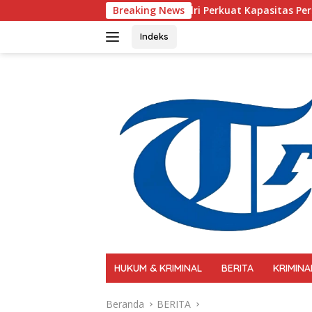
Langsung
Polri Perkuat Kapasitas Personel Hadapi Modus Lo
Breaking News
ke
konten
Indeks
HUKUM & KRIMINAL
BERITA
KRIMINA
Beranda
BERITA