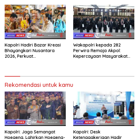
Kapolri Hadiri Bazar Kreasi
Wakapolri kepada 282
Bhayangkari Nusantara
Perwira Remaja Akpol:
2026, Perkuat
Kepercayaan Masyarakat
Pemberdayaan UMKM dan
Dibangun dari Integritas
Budaya Lokal
Rekomendasi untuk kamu
Kapolri: Jaga Semangat
Kapolri: Desk
Hoegeng, Lahirkan Hoegeng-
Ketenagakerjaan Hadir