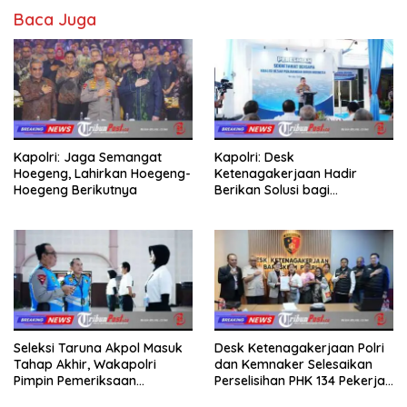
Baca Juga
Kapolri: Jaga Semangat
Kapolri: Desk
Hoegeng, Lahirkan Hoegeng-
Ketenagakerjaan Hadir
Hoegeng Berikutnya
Berikan Solusi bagi
Persoalan Buruh
Seleksi Taruna Akpol Masuk
Desk Ketenagakerjaan Polri
Tahap Akhir, Wakapolri
dan Kemnaker Selesaikan
Pimpin Pemeriksaan
Perselisihan PHK 134 Pekerja
Penampilan 404 Catar
PT Amos Indah Indonesia