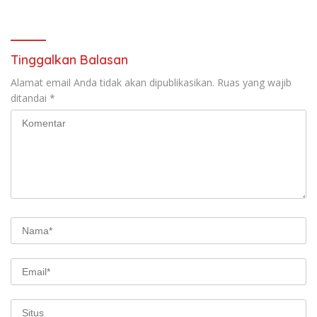
Pemberdayaan UMKM dan
Dibangun dari Integritas
Budaya Lokal
Tinggalkan Balasan
Alamat email Anda tidak akan dipublikasikan.
Ruas yang wajib
ditandai
*