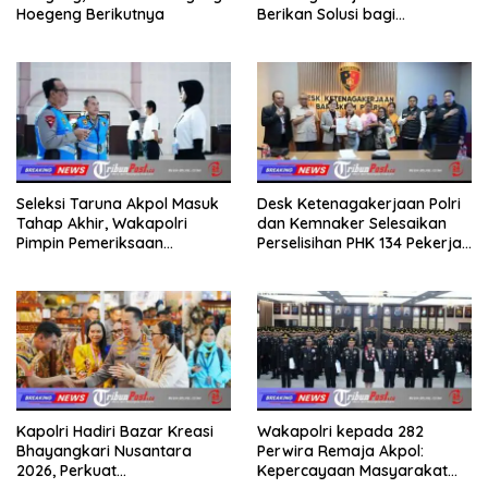
Hoegeng Berikutnya
Berikan Solusi bagi
Persoalan Buruh
Seleksi Taruna Akpol Masuk
Desk Ketenagakerjaan Polri
Tahap Akhir, Wakapolri
dan Kemnaker Selesaikan
Pimpin Pemeriksaan
Perselisihan PHK 134 Pekerja
Penampilan 404 Catar
PT Amos Indah Indonesia
Kapolri Hadiri Bazar Kreasi
Wakapolri kepada 282
Bhayangkari Nusantara
Perwira Remaja Akpol:
2026, Perkuat
Kepercayaan Masyarakat