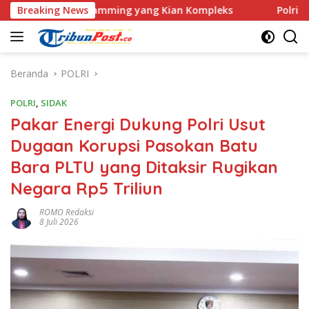
Langsung
ve Scamming yang Kian Kompleks
Breaking News
Polri Kerahkan 372 Ta
ke
konten
Beranda
POLRI
POLRI
,
SIDAK
Pakar Energi Dukung Polri Usut
Dugaan Korupsi Pasokan Batu
Bara PLTU yang Ditaksir Rugikan
Negara Rp5 Triliun
ROMO Redaksi
8 Juli 2026