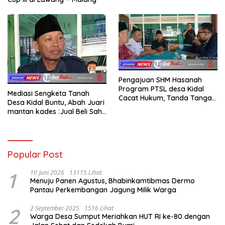
Pengajuan SHM Hasanah
Program PTSL desa Kidal
Mediasi Sengketa Tanah
Cacat Hukum, Tanda Tangan
Desa Kidal Buntu, Abah Juari
Kades Diduga Dipalsukan
mantan kades :Jual Beli Sah,
Oknum.
Jangan Jadikan Kesalahan
Administrasi Alat
Membatalkan Hak Warga.
Popular Post
1
10 Juni 2026
13115 Lihat
Menuju Panen Agustus, Bhabinkamtibmas Dermo
Pantau Perkembangan Jagung Milik Warga
2
2 September 2025
1516 Lihat
Warga Desa Sumput Meriahkan HUT RI ke-80 dengan