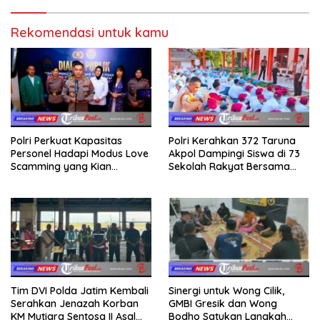
Rekomendasi untuk kamu
Polri Perkuat Kapasitas
Polri Kerahkan 372 Taruna
Personel Hadapi Modus Love
Akpol Dampingi Siswa di 73
Scamming yang Kian
Sekolah Rakyat Bersama
Kompleks
Taruna Akademi TNI
Tim DVI Polda Jatim Kembali
Sinergi untuk Wong Cilik,
Serahkan Jenazah Korban
GMBI Gresik dan Wong
KM Mutiara Sentosa II Asal
Bodho Satukan Langkah