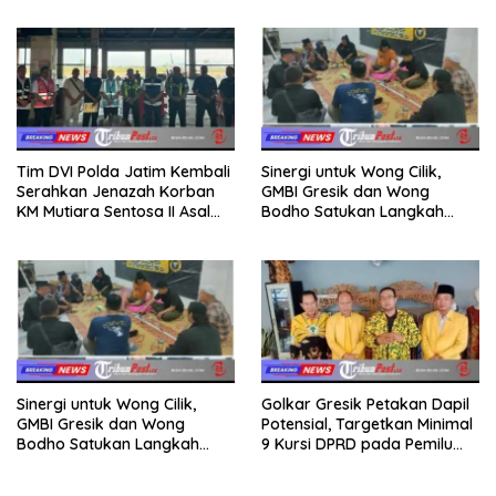
Tim DVI Polda Jatim Kembali
Sinergi untuk Wong Cilik,
Serahkan Jenazah Korban
GMBI Gresik dan Wong
KM Mutiara Sentosa II Asal
Bodho Satukan Langkah
Sumatera dan Sulawesi
dalam Ngaji Cangkruk
kepada Keluarga
Sinergi untuk Wong Cilik,
Golkar Gresik Petakan Dapil
GMBI Gresik dan Wong
Potensial, Targetkan Minimal
Bodho Satukan Langkah
9 Kursi DPRD pada Pemilu
dalam Ngaji Cangkruk
2029