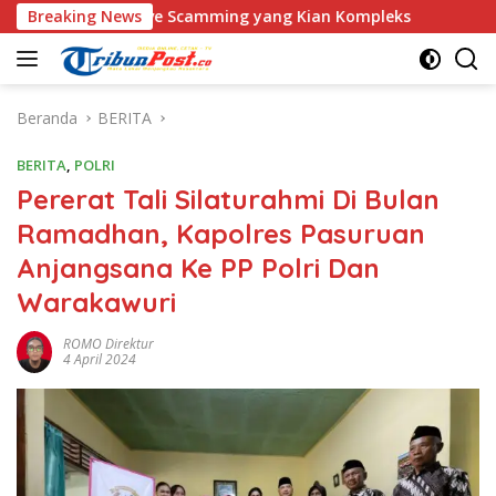
Langsung
s Love Scamming yang Kian Kompleks
Breaking News
Polri Kerahkan 37
ke
konten
Beranda
BERITA
BERITA
,
POLRI
Pererat Tali Silaturahmi Di Bulan
Ramadhan, Kapolres Pasuruan
Anjangsana Ke PP Polri Dan
Warakawuri
ROMO Direktur
4 April 2024