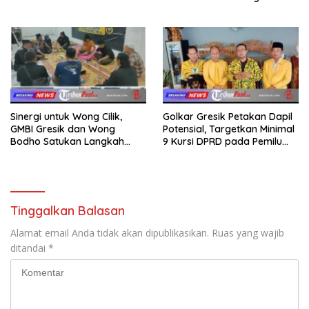
Sumatera dan Sulawesi
dalam Ngaji Cangkruk
kepada Keluarga
Sinergi untuk Wong Cilik,
Golkar Gresik Petakan Dapil
GMBI Gresik dan Wong
Potensial, Targetkan Minimal
Bodho Satukan Langkah
9 Kursi DPRD pada Pemilu
dalam Ngaji Cangkruk
2029
Tinggalkan Balasan
Alamat email Anda tidak akan dipublikasikan.
Ruas yang wajib
ditandai
*