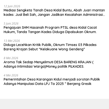
12 Juni 2026
Mediasi Sengketa Tanah Desa Kidal Buntu, Abah Juari mantan
kades :Jual Beli Sah, Jangan Jadikan Kesalahan Administrasi
Alat Membatalkan Hak Warga.
5 Juni 2026
Pengajuan SHM Hasanah Program PTSL desa Kidal Cacat
Hukum, Tanda Tangan Kades Diduga Dipalsukan Oknum.
13 Mei 2026
Diduga Lecehkan Kritik Publik, Oknum Timses 03 Pilkades
Bareng Krajan Sebut “Kelakuane Wong Gendeng”
8 Mei 2026
Aroma Tak Sedap Menyelimuti DESA BARENG KRAJAN (
Adanya Intimidasi Warga)Money politik PILKADES.
4 Mei 2026
Pemerintahan Desa Karangan Kidul menjadi sorotan Publik
Adanya Manipulasi Data LPJ Ta 2025 ” Benjeng Gresik