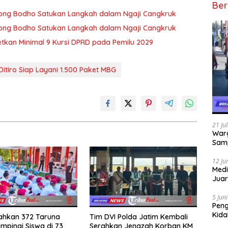
Ber
 Wong Bodho Satukan Langkah dalam Ngaji Cangkruk
 Wong Bodho Satukan Langkah dalam Ngaji Cangkruk
getkan Minimal 9 Kursi DPRD pada Pemilu 2029
Ditiro Siap Layani 1.500 Paket MBG
21 Ju
Warg
Samp
12 Ju
Medi
Juar
Jadi
Mem
5 Jun
Pen
Kida
rahkan 372 Taruna
Tim DVI Polda Jatim Kembali
Didu
mpingi Siswa di 73
Serahkan Jenazah Korban KM