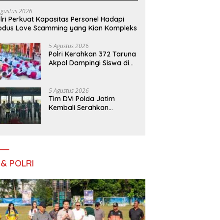
Agustus 2026
lri Perkuat Kapasitas Personel Hadapi
dus Love Scamming yang Kian Kompleks
5 Agustus 2026
Polri Kerahkan 372 Taruna
Akpol Dampingi Siswa di
73 Sekolah Rakyat
Bersama Taruna Akademi
TNI
5 Agustus 2026
Tim DVI Polda Jatim
Kembali Serahkan
Jenazah Korban KM
Mutiara Sentosa II Asal
Sumatera dan Sulawesi
kepada Keluarga
 & POLRI