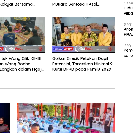
13 Me
 Rakyat Bersama
Mutiara Sentosa II Asal
Didu
Akademi TNI
Sumatera dan Sulawesi
Pilk
kepada Keluarga
Gen
8 Mei
Aro
KRAJ
poli
4 Mei
Peme
soro
ntuk Wong Cilik, GMBI
Golkar Gresik Petakan Dapil
2025
dan Wong Bodho
Potensial, Targetkan Minimal 9
Langkah dalam Ngaji
Kursi DPRD pada Pemilu 2029
k