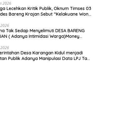
i 2026
ga Lecehkan Kritik Publik, Oknum Timses 03
ades Bareng Krajan Sebut “Kelakuane Wong
deng”
 2026
ma Tak Sedap Menyelimuti DESA BARENG
AN ( Adanya Intimidasi Warga)Money
tik PILKADES.
 2026
rintahan Desa Karangan Kidul menjadi
tan Publik Adanya Manipulasi Data LPJ Ta
 ” Benjeng Gresik