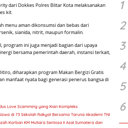
1
rity dari Dokkes Polres Blitar Kota melaksanakan
s kit.
2
uh menu aman dikonsumsi dan bebas dari
nik, sianida, nitrit, maupun formalin.
3
l, program ini juga menjadi bagian dari upaya
nergi bersama pemerintah daerah, instansi terkait,
4
itiro, diharapkan program Makan Bergizi Gratis
an manfaat nyata bagi generasi penerus bangsa di
5
6
Modus Love Scamming yang Kian Kompleks
 Siswa di 73 Sekolah Rakyat Bersama Taruna Akademi TNI
zah Korban KM Mutiara Sentosa II Asal Sumatera dan