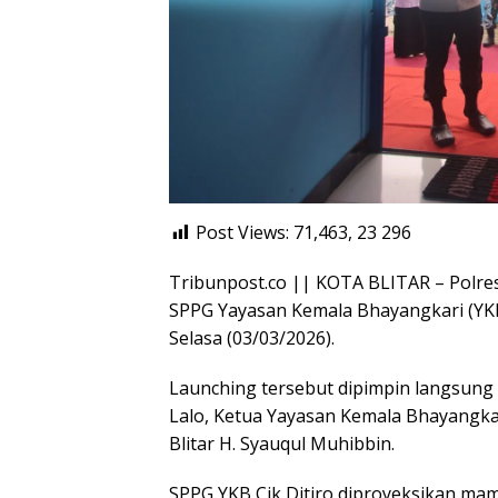
Post Views: 71,463, 23
296
Tribunpost.co || KOTA BLITAR – Polres
SPPG Yayasan Kemala Bhayangkari (YKB) 
Selasa (03/03/2026).
Launching tersebut dipimpin langsung o
Lalo, Ketua Yayasan Kemala Bhayangkari
Blitar H. Syauqul Muhibbin.
SPPG YKB Cik Ditiro diproyeksikan m