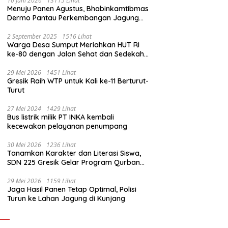
10 Juni 2026
13115 Lihat
Menuju Panen Agustus, Bhabinkamtibmas
Dermo Pantau Perkembangan Jagung
Milik Warga
2 September 2025
1516 Lihat
Warga Desa Sumput Meriahkan HUT RI
ke-80 dengan Jalan Sehat dan Sedekah
Bumi ‎
29 Mei 2026
1451 Lihat
Gresik Raih WTP untuk Kali ke-11 Berturut-
Turut
27 Mei 2024
1429 Lihat
Bus listrik milik PT INKA kembali
kecewakan pelayanan penumpang
30 Mei 2026
1236 Lihat
Tanamkan Karakter dan Literasi Siswa,
SDN 225 Gresik Gelar Program Qurban
Sekolah
29 Mei 2026
1159 Lihat
Jaga Hasil Panen Tetap Optimal, Polisi
Turun ke Lahan Jagung di Kunjang