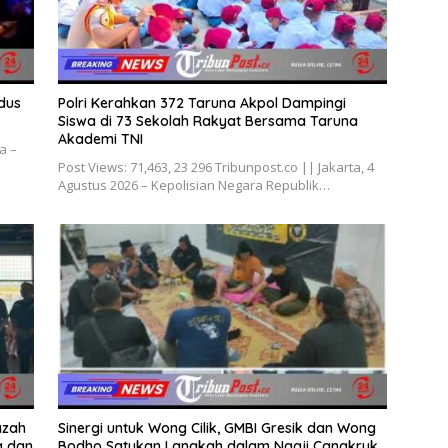
dus
Polri Kerahkan 372 Taruna Akpol Dampingi
Siswa di 73 Sekolah Rakyat Bersama Taruna
Akademi TNI
a –
Post Views: 71,463, 23 296 Tribunpost.co || Jakarta, 4
Agustus 2026 – Kepolisian Negara Republik…
azah
Sinergi untuk Wong Cilik, GMBI Gresik dan Wong
a dan
Bodho Satukan Langkah dalam Ngaji Cangkruk