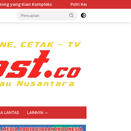
Polri Kerahkan 372 Taruna Akpol Dampingi Siswa di 7
KA LANTAS
LAINNYA