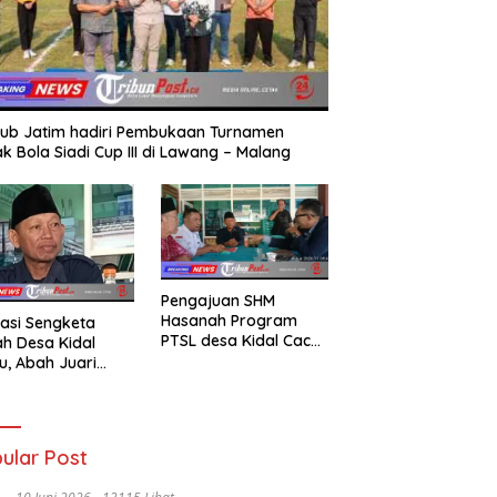
ub Jatim hadiri Pembukaan Turnamen
k Bola Siadi Cup III di Lawang – Malang
Pengajuan SHM
Hasanah Program
asi Sengketa
PTSL desa Kidal Cacat
h Desa Kidal
Hukum, Tanda Tangan
u, Abah Juari
Kades Diduga
an kades :Jual
Dipalsukan Oknum.
 Sah, Jangan
kan Kesalahan
nistrasi Alat
ular Post
batalkan Hak
ga.