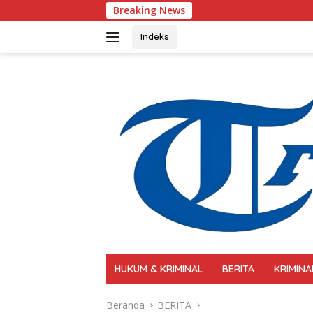
Langsung
Breaking News
Polri Perkuat Kapas
ke
konten
Indeks
HUKUM & KRIMINAL
BERITA
KRIMINA
Beranda
BERITA