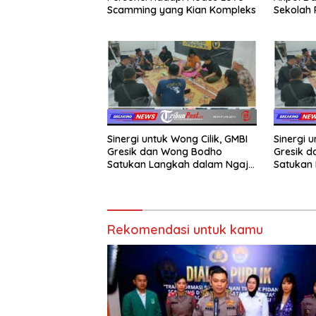
Scamming yang Kian Kompleks
Sekolah
Taruna 
Sinergi untuk Wong Cilik, GMBI
Sinergi u
Gresik dan Wong Bodho
Gresik 
Satukan Langkah dalam Ngaji
Satukan 
Cangkruk
Cangkru
Rekomendasi untuk kamu