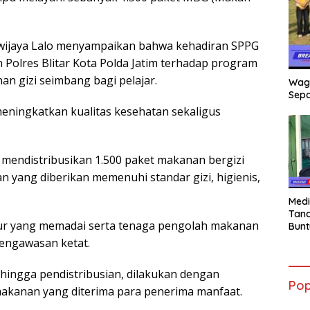
iwijaya Lalo menyampaikan bahwa kehadiran SPPG
Polres Blitar Kota Polda Jatim terhadap program
 gizi seimbang bagi pelajar.
Wag
Sepa
ningkatkan kualitas kesehatan sekaligus
k mendistribusikan 1.500 paket makanan bergizi
 yang diberikan memenuhi standar gizi, higienis,
Medi
Tana
dapur yang memadai serta tenaga pengolah makanan
Bunt
mant
pengawasan ketat.
Beli
Jadi
 hingga pendistribusian, dilakukan dengan
Admi
Pop
Mem
akanan yang diterima para penerima manfaat.
War