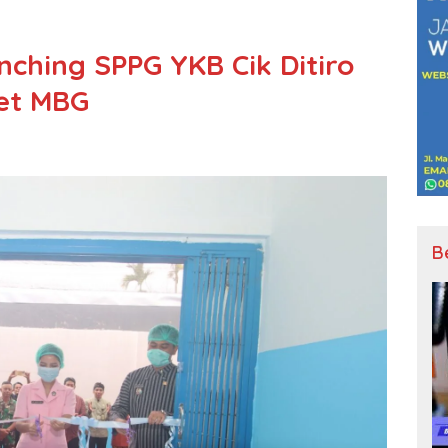
unching SPPG YKB Cik Ditiro
ket MBG
B