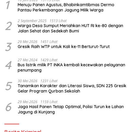
1
Menuju Panen Agustus, Bhabinkamtibmas Dermo
Pantau Perkembangan Jagung Milik Warga
2
2 September 2025
1513 Lihat
Warga Desa Sumput Meriahkan HUT RI ke-80 dengan
Jalan Sehat dan Sedekah Bumi ‎
3
29 Mei 2026
1451 Lihat
Gresik Raih WTP untuk Kali ke-11 Berturut-Turut
4
27 Mei 2024
1429 Lihat
Bus listrik milik PT INKA kembali kecewakan pelayanan
penumpang
5
30 Mei 2026
1231 Lihat
Tanamkan Karakter dan Literasi Siswa, SDN 225 Gresik
Gelar Program Qurban Sekolah
6
29 Mei 2026
1159 Lihat
Jaga Hasil Panen Tetap Optimal, Polisi Turun ke Lahan
Jagung di Kunjang