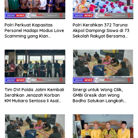
Polri Perkuat Kapasitas
Polri Kerahkan 372 Taruna
Personel Hadapi Modus Love
Akpol Dampingi Siswa di 73
Scamming yang Kian
Sekolah Rakyat Bersama
Kompleks
Taruna Akademi TNI
Tim DVI Polda Jatim Kembali
Sinergi untuk Wong Cilik,
Serahkan Jenazah Korban
GMBI Gresik dan Wong
KM Mutiara Sentosa II Asal
Bodho Satukan Langkah
Sumatera dan Sulawesi
dalam Ngaji Cangkruk
kepada Keluarga