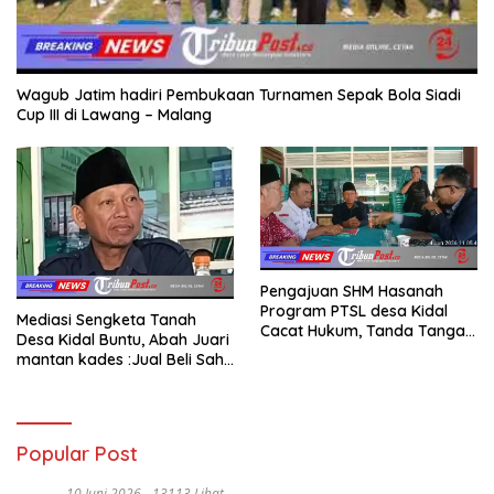
Wagub Jatim hadiri Pembukaan Turnamen Sepak Bola Siadi
Cup III di Lawang – Malang
Pengajuan SHM Hasanah
Program PTSL desa Kidal
Mediasi Sengketa Tanah
Cacat Hukum, Tanda Tangan
Desa Kidal Buntu, Abah Juari
Kades Diduga Dipalsukan
mantan kades :Jual Beli Sah,
Oknum.
Jangan Jadikan Kesalahan
Administrasi Alat
Membatalkan Hak Warga.
Popular Post
10 Juni 2026
13113 Lihat