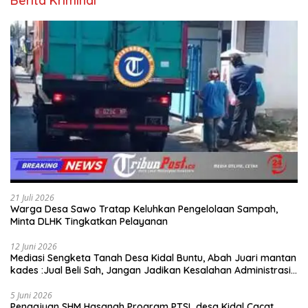
Berita Kriminal
21 Juli 2026
Warga Desa Sawo Tratap Keluhkan Pengelolaan Sampah,
Minta DLHK Tingkatkan Pelayanan
12 Juni 2026
Mediasi Sengketa Tanah Desa Kidal Buntu, Abah Juari mantan
kades :Jual Beli Sah, Jangan Jadikan Kesalahan Administrasi
Alat Membatalkan Hak Warga.
5 Juni 2026
Pengajuan SHM Hasanah Program PTSL desa Kidal Cacat