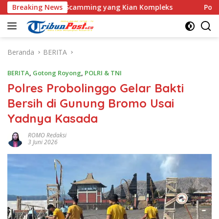
Langsung
 Love Scamming yang Kian Kompleks
Breaking News
Polri Kerahkan 372
ke
konten
Beranda
BERITA
BERITA
,
Gotong Royong
,
POLRI & TNI
Polres Probolinggo Gelar Bakti
Bersih di Gunung Bromo Usai
Yadnya Kasada
ROMO Redaksi
3 Juni 2026