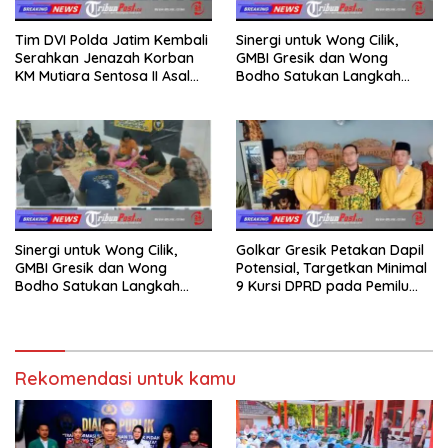
Tim DVI Polda Jatim Kembali
Sinergi untuk Wong Cilik,
Serahkan Jenazah Korban
GMBI Gresik dan Wong
KM Mutiara Sentosa II Asal
Bodho Satukan Langkah
Sumatera dan Sulawesi
dalam Ngaji Cangkruk
kepada Keluarga
Sinergi untuk Wong Cilik,
Golkar Gresik Petakan Dapil
GMBI Gresik dan Wong
Potensial, Targetkan Minimal
Bodho Satukan Langkah
9 Kursi DPRD pada Pemilu
dalam Ngaji Cangkruk
2029
Rekomendasi untuk kamu