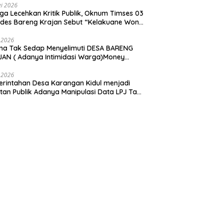
i 2026
ga Lecehkan Kritik Publik, Oknum Timses 03
ades Bareng Krajan Sebut “Kelakuane Wong
deng”
 2026
ma Tak Sedap Menyelimuti DESA BARENG
AN ( Adanya Intimidasi Warga)Money
tik PILKADES.
 2026
rintahan Desa Karangan Kidul menjadi
tan Publik Adanya Manipulasi Data LPJ Ta
 ” Benjeng Gresik