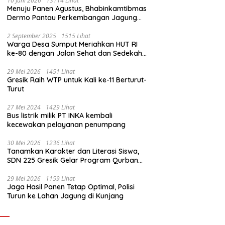
10 Juni 2026
13114 Lihat
Menuju Panen Agustus, Bhabinkamtibmas
Dermo Pantau Perkembangan Jagung
Milik Warga
2 September 2025
1515 Lihat
Warga Desa Sumput Meriahkan HUT RI
ke-80 dengan Jalan Sehat dan Sedekah
Bumi ‎
29 Mei 2026
1451 Lihat
Gresik Raih WTP untuk Kali ke-11 Berturut-
Turut
27 Mei 2024
1429 Lihat
Bus listrik milik PT INKA kembali
kecewakan pelayanan penumpang
30 Mei 2026
1236 Lihat
Tanamkan Karakter dan Literasi Siswa,
SDN 225 Gresik Gelar Program Qurban
Sekolah
29 Mei 2026
1159 Lihat
Jaga Hasil Panen Tetap Optimal, Polisi
Turun ke Lahan Jagung di Kunjang