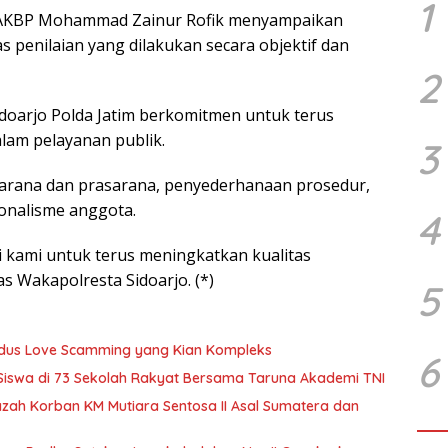
1
o AKBP Mohammad Zainur Rofik menyampaikan
 penilaian yang dilakukan secara objektif dan
2
doarjo Polda Jatim berkomitmen untuk terus
lam pelayanan publik.
3
sarana dan prasarana, penyederhanaan prosedur,
ionalisme anggota.
4
i kami untuk terus meningkatkan kualitas
 Wakapolresta Sidoarjo. (*)
5
Modus Love Scamming yang Kian Kompleks
6
 Siswa di 73 Sekolah Rakyat Bersama Taruna Akademi TNI
zah Korban KM Mutiara Sentosa II Asal Sumatera dan