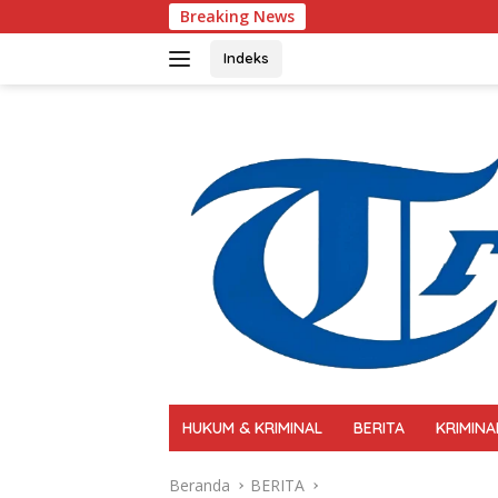
Langsung
Breaking News
Polri Perkuat Kapasita
ke
konten
Indeks
HUKUM & KRIMINAL
BERITA
KRIMINA
Beranda
BERITA