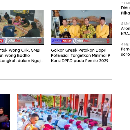
Akademi TNI
Sumatera dan Sulawesi
13 Me
kepada Keluarga
Didu
Pilk
Gen
8 Mei
Aro
KRAJ
poli
4 Mei
Peme
ntuk Wong Cilik, GMBI
Golkar Gresik Petakan Dapil
soro
dan Wong Bodho
Potensial, Targetkan Minimal 9
2025
Langkah dalam Ngaji
Kursi DPRD pada Pemilu 2029
k