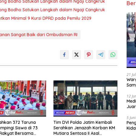
 Wong Bodho Satukan Langkah dalam Ngaji Cangkruk
Ber
 Wong Bodho Satukan Langkah dalam Ngaji Cangkruk
getkan Minimal 9 Kursi DPRD pada Pemilu 2029
yanan Sangat Baik dari Ombudsman RI
21 Ju
Warg
Samp
12 Ju
Medi
Juar
Jadi
Mem
5 Jun
rahkan 372 Taruna
Tim DVI Polda Jatim Kembali
Pen
mpingi Siswa di 73
Serahkan Jenazah Korban KM
Kida
 Rakyat Bersama
Mutiara Sentosa II Asal
Didu