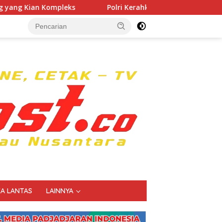
Polri Kerahkan 372 Taruna Akpol Dampingi Siswa di 73 S
KA LANTAS
LAINNYA