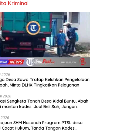
ita Kriminal
li 2026
a Desa Sawo Tratap Keluhkan Pengelolaan
ah, Minta DLHK Tingkatkan Pelayanan
ni 2026
asi Sengketa Tanah Desa Kidal Buntu, Abah
i mantan kades :Jual Beli Sah, Jangan
kan Kesalahan Administrasi Alat
batalkan Hak Warga.
i 2026
gajuan SHM Hasanah Program PTSL desa
l Cacat Hukum, Tanda Tangan Kades
ga Dipalsukan Oknum.