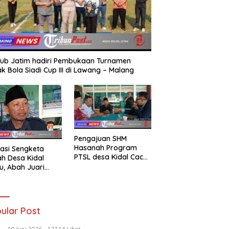
ub Jatim hadiri Pembukaan Turnamen
k Bola Siadi Cup III di Lawang – Malang
Pengajuan SHM
Hasanah Program
asi Sengketa
PTSL desa Kidal Cacat
h Desa Kidal
Hukum, Tanda Tangan
u, Abah Juari
Kades Diduga
an kades :Jual
Dipalsukan Oknum.
 Sah, Jangan
kan Kesalahan
nistrasi Alat
ular Post
batalkan Hak
ga.