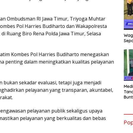
lan Ombudsman RI Jawa Timur, Triyoga Muhtar
Kombes Pol Harries Budiharto dan Wakapolresta
di Ruang Biro Rena Polda Jawa Timur, Selasa
Wag
Sepa
Jatim Kombes Pol Harries Budiharto menegaskan
na penting dalam meningkatkan kualitas pelayanan
bukan sekadar evaluasi, tetapi juga menjadi
Medi
nghadirkan pelayanan yang transparan, akuntabel,
Tana
rakat.
Bunt
mant
Beli
 pengawasan pelayanan publik sekaligus upaya
Jadi
astikan pelayanan yang berkualitas dan bebas
Admi
Pop
Mem
War