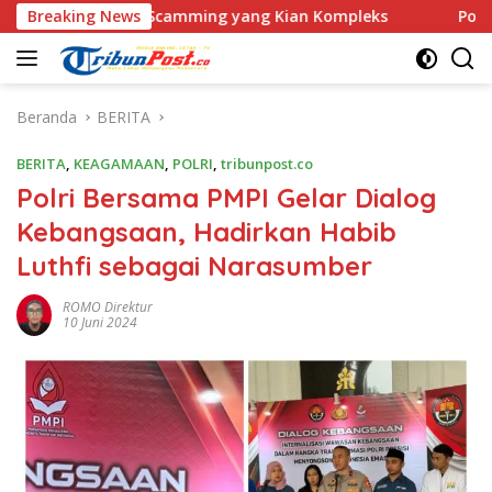
Langsung
ove Scamming yang Kian Kompleks
Breaking News
Polri Kerahkan 372 
ke
konten
Beranda
BERITA
BERITA
,
KEAGAMAAN
,
POLRI
,
tribunpost.co
Polri Bersama PMPI Gelar Dialog
Kebangsaan, Hadirkan Habib
Luthfi sebagai Narasumber
ROMO Direktur
10 Juni 2024