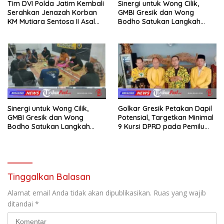
Tim DVI Polda Jatim Kembali
Sinergi untuk Wong Cilik,
Serahkan Jenazah Korban
GMBI Gresik dan Wong
KM Mutiara Sentosa II Asal
Bodho Satukan Langkah
Sumatera dan Sulawesi
dalam Ngaji Cangkruk
kepada Keluarga
Sinergi untuk Wong Cilik,
Golkar Gresik Petakan Dapil
GMBI Gresik dan Wong
Potensial, Targetkan Minimal
Bodho Satukan Langkah
9 Kursi DPRD pada Pemilu
dalam Ngaji Cangkruk
2029
Tinggalkan Balasan
Alamat email Anda tidak akan dipublikasikan.
Ruas yang wajib
ditandai
*