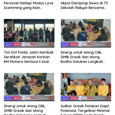
Personel Hadapi Modus Love
Akpol Dampingi Siswa di 73
Scamming yang Kian
Sekolah Rakyat Bersama
Kompleks
Taruna Akademi TNI
Tim DVI Polda Jatim Kembali
Sinergi untuk Wong Cilik,
Serahkan Jenazah Korban
GMBI Gresik dan Wong
KM Mutiara Sentosa II Asal
Bodho Satukan Langkah
Sumatera dan Sulawesi
dalam Ngaji Cangkruk
kepada Keluarga
Sinergi untuk Wong Cilik,
Golkar Gresik Petakan Dapil
GMBI Gresik dan Wong
Potensial, Targetkan Minimal