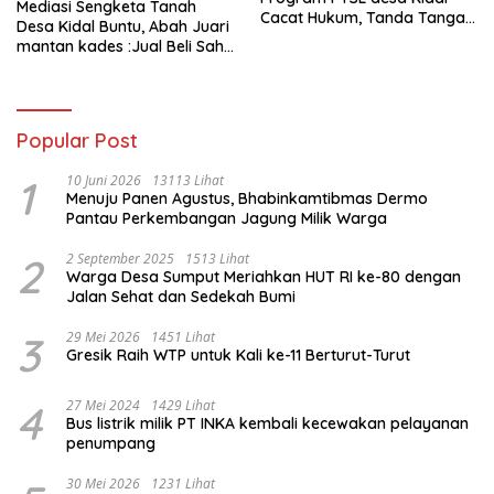
Mediasi Sengketa Tanah
Cacat Hukum, Tanda Tangan
Desa Kidal Buntu, Abah Juari
Kades Diduga Dipalsukan
mantan kades :Jual Beli Sah,
Oknum.
Jangan Jadikan Kesalahan
Administrasi Alat
Membatalkan Hak Warga.
Popular Post
1
10 Juni 2026
13113 Lihat
Menuju Panen Agustus, Bhabinkamtibmas Dermo
Pantau Perkembangan Jagung Milik Warga
2
2 September 2025
1513 Lihat
Warga Desa Sumput Meriahkan HUT RI ke-80 dengan
Jalan Sehat dan Sedekah Bumi ‎
3
29 Mei 2026
1451 Lihat
Gresik Raih WTP untuk Kali ke-11 Berturut-Turut
4
27 Mei 2024
1429 Lihat
Bus listrik milik PT INKA kembali kecewakan pelayanan
penumpang
30 Mei 2026
1231 Lihat