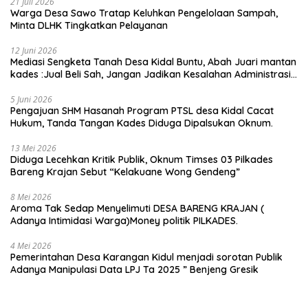
21 Juli 2026
Warga Desa Sawo Tratap Keluhkan Pengelolaan Sampah,
Minta DLHK Tingkatkan Pelayanan
12 Juni 2026
Mediasi Sengketa Tanah Desa Kidal Buntu, Abah Juari mantan
kades :Jual Beli Sah, Jangan Jadikan Kesalahan Administrasi
Alat Membatalkan Hak Warga.
5 Juni 2026
Pengajuan SHM Hasanah Program PTSL desa Kidal Cacat
Hukum, Tanda Tangan Kades Diduga Dipalsukan Oknum.
13 Mei 2026
Diduga Lecehkan Kritik Publik, Oknum Timses 03 Pilkades
Bareng Krajan Sebut “Kelakuane Wong Gendeng”
8 Mei 2026
Aroma Tak Sedap Menyelimuti DESA BARENG KRAJAN (
Adanya Intimidasi Warga)Money politik PILKADES.
4 Mei 2026
Pemerintahan Desa Karangan Kidul menjadi sorotan Publik
Adanya Manipulasi Data LPJ Ta 2025 ” Benjeng Gresik