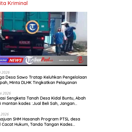
ita Kriminal
li 2026
a Desa Sawo Tratap Keluhkan Pengelolaan
ah, Minta DLHK Tingkatkan Pelayanan
ni 2026
asi Sengketa Tanah Desa Kidal Buntu, Abah
i mantan kades :Jual Beli Sah, Jangan
kan Kesalahan Administrasi Alat
batalkan Hak Warga.
i 2026
gajuan SHM Hasanah Program PTSL desa
l Cacat Hukum, Tanda Tangan Kades
ga Dipalsukan Oknum.