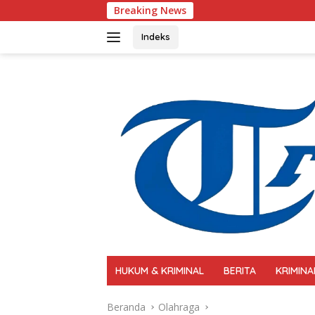
Langsung
Breaking News
Polri Perkuat Kapa
ke
konten
Indeks
HUKUM & KRIMINAL
BERITA
KRIMINA
Beranda
Olahraga