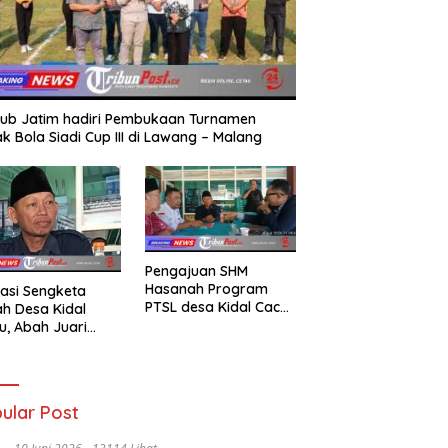
ub Jatim hadiri Pembukaan Turnamen
k Bola Siadi Cup III di Lawang – Malang
Pengajuan SHM
Hasanah Program
asi Sengketa
PTSL desa Kidal Cacat
h Desa Kidal
Hukum, Tanda Tangan
u, Abah Juari
Kades Diduga
an kades :Jual
Dipalsukan Oknum.
 Sah, Jangan
kan Kesalahan
nistrasi Alat
ular Post
batalkan Hak
ga.