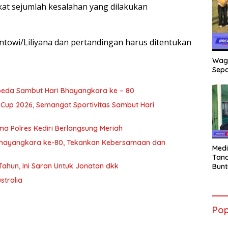
kat sejumlah kesalahan yang dilakukan
towi/Liliyana dan pertandingan harus ditentukan
Wag
Sepa
peda Sambut Hari Bhayangkara ke – 80
Cup 2026, Semangat Sportivitas Sambut Hari
a Polres Kediri Berlangsung Meriah
Bhayangkara ke-80, Tekankan Kebersamaan dan
Medi
Tana
 Tahun, Ini Saran Untuk Jonatan dkk
Bunt
mant
stralia
Beli
Jadi
Admi
Pop
Mem
War