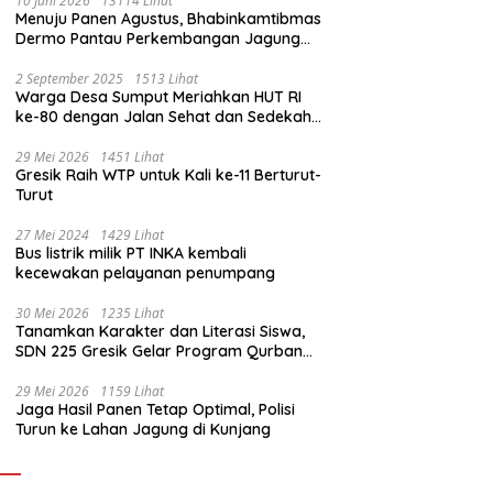
10 Juni 2026
13114 Lihat
Menuju Panen Agustus, Bhabinkamtibmas
Dermo Pantau Perkembangan Jagung
Milik Warga
2 September 2025
1513 Lihat
Warga Desa Sumput Meriahkan HUT RI
ke-80 dengan Jalan Sehat dan Sedekah
Bumi ‎
29 Mei 2026
1451 Lihat
Gresik Raih WTP untuk Kali ke-11 Berturut-
Turut
27 Mei 2024
1429 Lihat
Bus listrik milik PT INKA kembali
kecewakan pelayanan penumpang
30 Mei 2026
1235 Lihat
Tanamkan Karakter dan Literasi Siswa,
SDN 225 Gresik Gelar Program Qurban
Sekolah
29 Mei 2026
1159 Lihat
Jaga Hasil Panen Tetap Optimal, Polisi
Turun ke Lahan Jagung di Kunjang