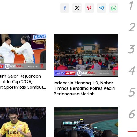
1
2
3
4
tim Gelar Kejuaraan
olda Cup 2026,
Indonesia Menang 1-0, Nobar
 Sportivitas Sambut
5
Timnas Bersama Polres Kediri
yangkara ke 80
Berlangsung Meriah
6