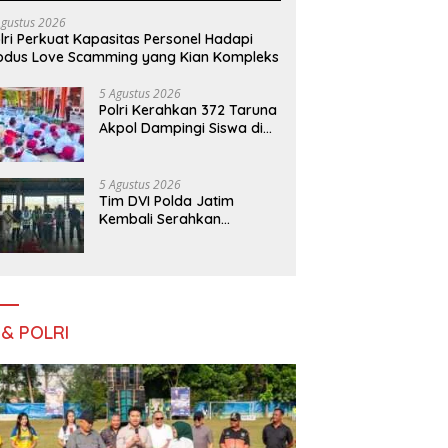
Agustus 2026
lri Perkuat Kapasitas Personel Hadapi
dus Love Scamming yang Kian Kompleks
5 Agustus 2026
Polri Kerahkan 372 Taruna
Akpol Dampingi Siswa di
73 Sekolah Rakyat
Bersama Taruna Akademi
TNI
5 Agustus 2026
Tim DVI Polda Jatim
Kembali Serahkan
Jenazah Korban KM
Mutiara Sentosa II Asal
Sumatera dan Sulawesi
kepada Keluarga
 & POLRI