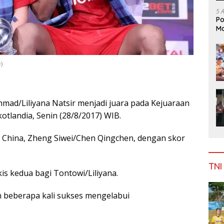
5 
Po
Mo
)
mad/Liliyana Natsir menjadi juara pada Kejuaraan
otlandia, Senin (28/8/2017) WIB.
China, Zheng Siwei/Chen Qingchen, dengan skor
TNI
kis kedua bagi Tontowi/Liliyana.
 beberapa kali sukses mengelabui