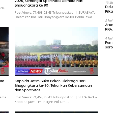
2026, Semangat Sportivitas Sambut Hari
13 Me
Bhayangkara ke 80
Didu
JANG –
Pilk
Post Views: 71,463, 23 43 Tribunpost.co || SURABAYA,-
Gen
Dalam rangka Hari Bhayangkara ke-80, Polda Jawa…
8 Mei
Aro
KRAJ
poli
4 Mei
Peme
soro
2025
ama
Kapolda Jatim Buka Pekan Olahraga Hari
Bhayangkara ke-80, Tekankan Kebersamaan
dan Sportivitas
—
gema
Post Views: 71,463, 23 43 Tribunpost.co || SURABAYA –
Kapolda Jawa Timur, Irjen Pol. Drs….