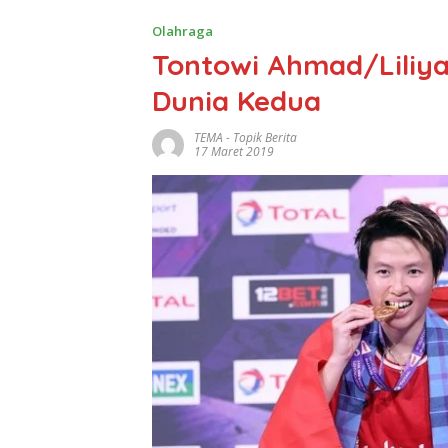
Olahraga
Tontowi Ahmad/Liliya
Dunia Kedua
TEMA
-
Topik Berita
17 Maret 2019