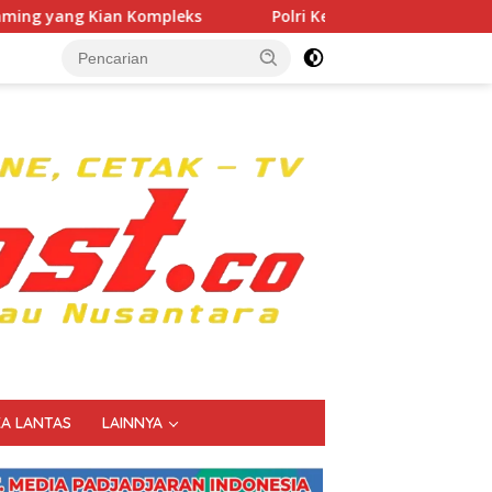
s
Polri Kerahkan 372 Taruna Akpol Dampingi Siswa di 
KA LANTAS
LAINNYA