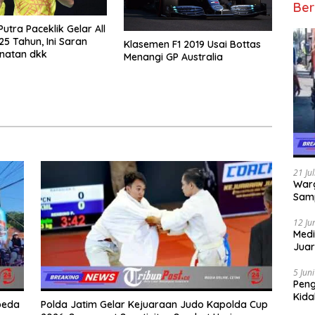
Ber
utra Paceklik Gelar All
25 Tahun, Ini Saran
Klasemen F1 2019 Usai Bottas
natan dkk
Menangi GP Australia
21 Ju
Warg
Samp
12 Ju
Medi
Juar
Jadi
Mem
5 Jun
Pen
Kida
peda
Polda Jatim Gelar Kejuaraan Judo Kapolda Cup
Didu