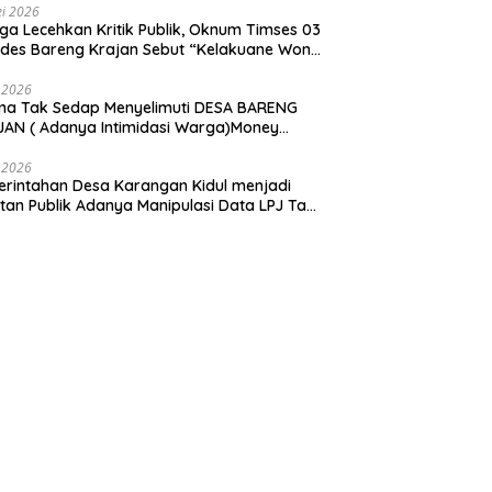
i 2026
ga Lecehkan Kritik Publik, Oknum Timses 03
ades Bareng Krajan Sebut “Kelakuane Wong
deng”
 2026
ma Tak Sedap Menyelimuti DESA BARENG
AN ( Adanya Intimidasi Warga)Money
tik PILKADES.
 2026
rintahan Desa Karangan Kidul menjadi
tan Publik Adanya Manipulasi Data LPJ Ta
 ” Benjeng Gresik