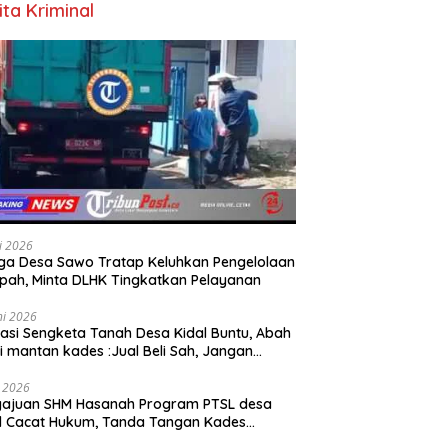
ita Kriminal
li 2026
a Desa Sawo Tratap Keluhkan Pengelolaan
ah, Minta DLHK Tingkatkan Pelayanan
ni 2026
asi Sengketa Tanah Desa Kidal Buntu, Abah
i mantan kades :Jual Beli Sah, Jangan
kan Kesalahan Administrasi Alat
batalkan Hak Warga.
i 2026
gajuan SHM Hasanah Program PTSL desa
l Cacat Hukum, Tanda Tangan Kades
ga Dipalsukan Oknum.