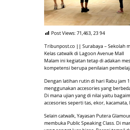
Post Views: 71,463, 23
94
Tribunpost.co || Surabaya – Sekolah m
Kelas catwalk di Lagoon Avenue Mall
Malam ini kegiatan tetap di adakan me
kompetensi berupa penilaian pembelaja
Dengan latihan rutin di hari Rabu jam 
menggunakan accesories yang berbeda 
Di mana ujian yang di nilai yaitu bag
accesories seperti tas, ekor, kacamata, k
Selain catwalk, Yayasan Putera Glamou
membuka Public Speaking Class. Di mana