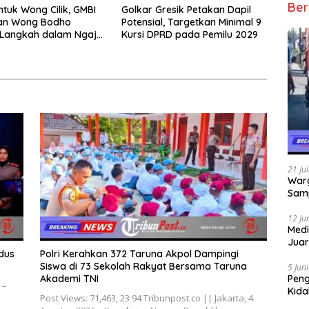
Ber
ntuk Wong Cilik, GMBI
Golkar Gresik Petakan Dapil
dan Wong Bodho
Potensial, Targetkan Minimal 9
Langkah dalam Ngaji
Kursi DPRD pada Pemilu 2029
k
21 Ju
Warg
Samp
12 Ju
Medi
Juar
dus
Polri Kerahkan 372 Taruna Akpol Dampingi
Jadi
Siswa di 73 Sekolah Rakyat Bersama Taruna
Mem
5 Jun
Pen
Akademi TNI
 –
Kida
Post Views: 71,463, 23 94 Tribunpost.co || Jakarta, 4
Didu