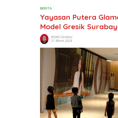
BERITA
Yayasan Putera Glam
Model Gresik Suraba
ROMO Direktur
21 Maret 2024