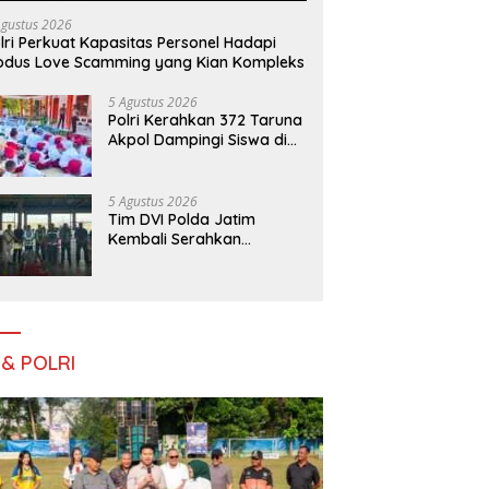
Agustus 2026
lri Perkuat Kapasitas Personel Hadapi
dus Love Scamming yang Kian Kompleks
5 Agustus 2026
Polri Kerahkan 372 Taruna
Akpol Dampingi Siswa di
73 Sekolah Rakyat
Bersama Taruna Akademi
TNI
5 Agustus 2026
Tim DVI Polda Jatim
Kembali Serahkan
Jenazah Korban KM
Mutiara Sentosa II Asal
Sumatera dan Sulawesi
kepada Keluarga
 & POLRI