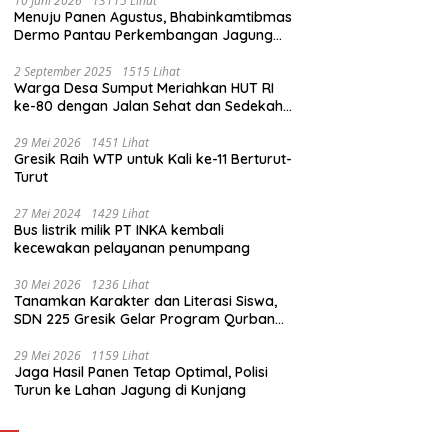
10 Juni 2026
13115 Lihat
Menuju Panen Agustus, Bhabinkamtibmas
Dermo Pantau Perkembangan Jagung
Milik Warga
2 September 2025
1515 Lihat
Warga Desa Sumput Meriahkan HUT RI
ke-80 dengan Jalan Sehat dan Sedekah
Bumi ‎
29 Mei 2026
1451 Lihat
Gresik Raih WTP untuk Kali ke-11 Berturut-
Turut
27 Mei 2024
1429 Lihat
Bus listrik milik PT INKA kembali
kecewakan pelayanan penumpang
30 Mei 2026
1236 Lihat
Tanamkan Karakter dan Literasi Siswa,
SDN 225 Gresik Gelar Program Qurban
Sekolah
29 Mei 2026
1159 Lihat
Jaga Hasil Panen Tetap Optimal, Polisi
Turun ke Lahan Jagung di Kunjang