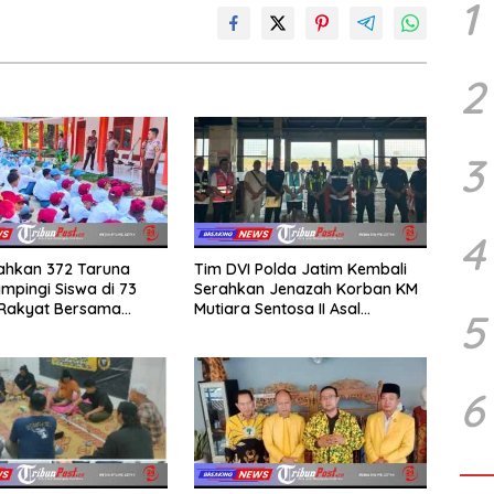
1
2
3
4
rahkan 372 Taruna
Tim DVI Polda Jatim Kembali
mpingi Siswa di 73
Serahkan Jenazah Korban KM
 Rakyat Bersama
Mutiara Sentosa II Asal
5
Akademi TNI
Sumatera dan Sulawesi
kepada Keluarga
6