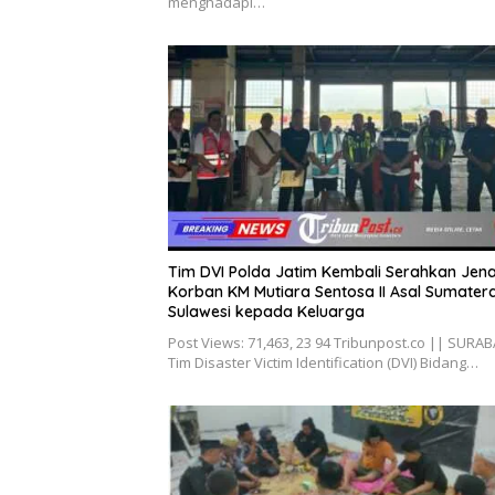
menghadapi…
Tim DVI Polda Jatim Kembali Serahkan Jen
Korban KM Mutiara Sentosa II Asal Sumater
Sulawesi kepada Keluarga
Post Views: 71,463, 23 94 Tribunpost.co || SURA
Tim Disaster Victim Identification (DVI) Bidang…