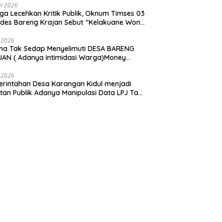
i 2026
ga Lecehkan Kritik Publik, Oknum Timses 03
ades Bareng Krajan Sebut “Kelakuane Wong
deng”
 2026
ma Tak Sedap Menyelimuti DESA BARENG
AN ( Adanya Intimidasi Warga)Money
tik PILKADES.
 2026
rintahan Desa Karangan Kidul menjadi
tan Publik Adanya Manipulasi Data LPJ Ta
 ” Benjeng Gresik