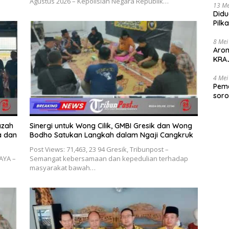
Agustus 2026 – Kepolisian Negara Republik…
13 Me
Didu
Pilk
Gen
8 Mei
Aro
KRAJ
poli
4 Mei
Peme
soro
2025
azah
Sinergi untuk Wong Cilik, GMBI Gresik dan Wong
a dan
Bodho Satukan Langkah dalam Ngaji Cangkruk
Post Views: 71,463, 23 94 Gresik, Tribunpost –
BAYA –
Semangat kebersamaan dan kepedulian terhadap
masyarakat bawah…