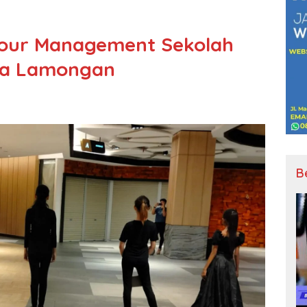
our Management Sekolah
ya Lamongan
B