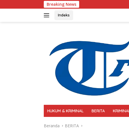
Langsung
Breaking News
Polri Perkuat Kap
ke
konten
Indeks
HUKUM & KRIMINAL
BERITA
KRIMINA
Beranda
BERITA