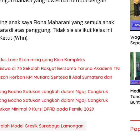
 dengan bahasa yang luwes dan tertata dengan
king anak saya Fiona Maharani yang semula anak
ra di atas panggung. Tidak sia sia ikut kelas ini
Ketut (Whn).
Wag
Sepa
Modus Love Scamming yang Kian Kompleks
 Siswa di 73 Sekolah Rakyat Bersama Taruna Akademi TNI
zah Korban KM Mutiara Sentosa II Asal Sumatera dan
Medi
 Wong Bodho Satukan Langkah dalam Ngaji Cangkruk
Tana
 Wong Bodho Satukan Langkah dalam Ngaji Cangkruk
Bunt
mant
getkan Minimal 9 Kursi DPRD pada Pemilu 2029
Beli
Jadi
Admi
olah Model Gresik Surabaya Lamongan
Pop
Mem
War