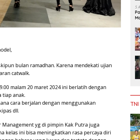
5 
Po
Mo
odel,
skipun bulan ramadhan. Karena mendekati ujian
ran catwalk.
19.00 malam 20 maret 2024 ini berlatih dengan
tiap anak.
aimana cara berjalan dengan menggunakan
TNI
ipas dll.
r Management yg di pimpin Kak Putra juga
 kelas ini bisa meningkatkan rasa percaya diri