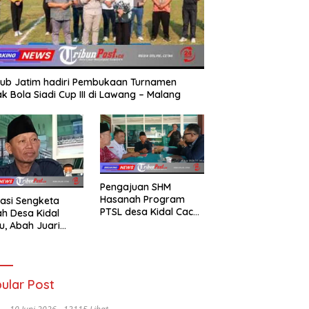
ub Jatim hadiri Pembukaan Turnamen
k Bola Siadi Cup III di Lawang – Malang
Pengajuan SHM
Hasanah Program
asi Sengketa
PTSL desa Kidal Cacat
h Desa Kidal
Hukum, Tanda Tangan
u, Abah Juari
Kades Diduga
an kades :Jual
Dipalsukan Oknum.
 Sah, Jangan
kan Kesalahan
nistrasi Alat
ular Post
batalkan Hak
ga.