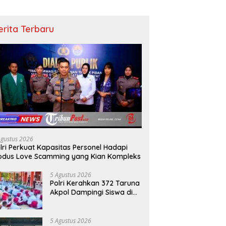
erita Terbaru
Agustus 2026
lri Perkuat Kapasitas Personel Hadapi
dus Love Scamming yang Kian Kompleks
5 Agustus 2026
Polri Kerahkan 372 Taruna
Akpol Dampingi Siswa di
73 Sekolah Rakyat
Bersama Taruna Akademi
TNI
5 Agustus 2026