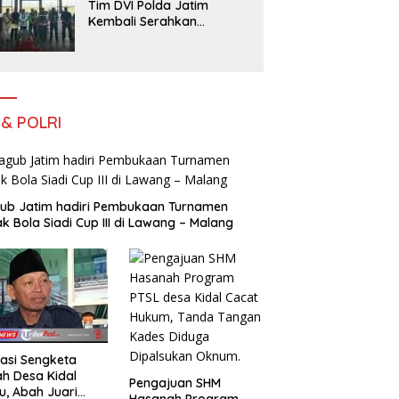
Tim DVI Polda Jatim
Kembali Serahkan
Jenazah Korban KM
Mutiara Sentosa II Asal
Sumatera dan Sulawesi
kepada Keluarga
 & POLRI
ub Jatim hadiri Pembukaan Turnamen
k Bola Siadi Cup III di Lawang – Malang
asi Sengketa
h Desa Kidal
Pengajuan SHM
u, Abah Juari
Hasanah Program