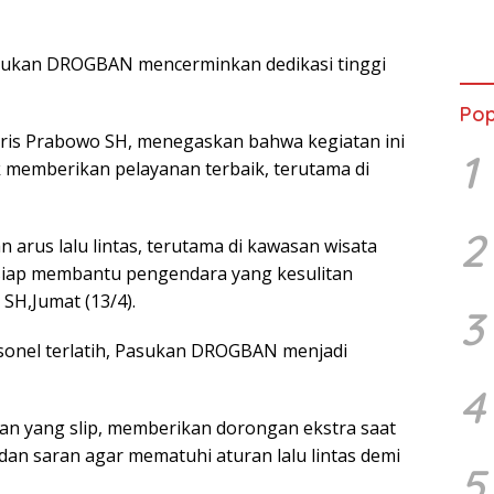
mant
Beli
Jadi
Pasukan DROGBAN mencerminkan dedikasi tinggi
Admi
Mem
War
Pop
ris Prabowo SH, menegaskan bahwa kegiatan ini
1
memberikan pelayanan terbaik, terutama di
2
arus lalu lintas, terutama di kawasan wisata
iap membantu pengendara yang kesulitan
SH,Jumat (13/4).
3
sonel terlatih, Pasukan DROGBAN menjadi
4
n yang slip, memberikan dorongan ekstra saat
an saran agar mematuhi aturan lalu lintas demi
5