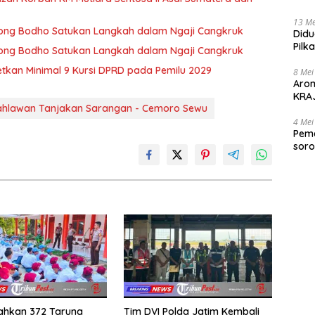
Didu
13 Me
 Wong Bodho Satukan Langkah dalam Ngaji Cangkruk
Didu
Pilk
 Wong Bodho Satukan Langkah dalam Ngaji Cangkruk
Gen
getkan Minimal 9 Kursi DPRD pada Pemilu 2029
8 Mei
Aro
KRAJ
ahlawan Tanjakan Sarangan - Cemoro Sewu
poli
4 Mei
Peme
soro
2025
rahkan 372 Taruna
Tim DVI Polda Jatim Kembali