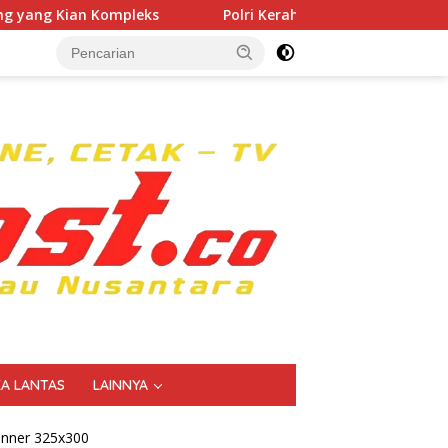
Polri Kerahkan 372 Taruna Akpol Dampingi Siswa di 73 
KA LANTAS
LAINNYA