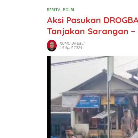
BERITA
,
POLRI
Aksi Pasukan DROGBA
Tanjakan Sarangan –
ROMO Direktur
14 April 2024