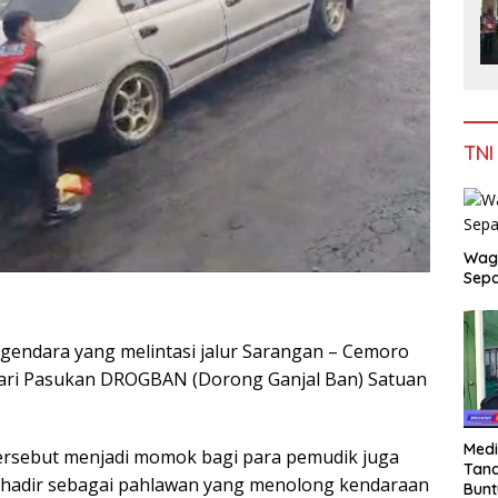
TNI
Wag
Sepa
endara yang melintasi jalur Sarangan – Cemoro
ari Pasukan DROGBAN (Dorong Ganjal Ban) Satuan
Medi
tersebut menjadi momok bagi para pemudik juga
Tana
adir sebagai pahlawan yang menolong kendaraan
Bunt