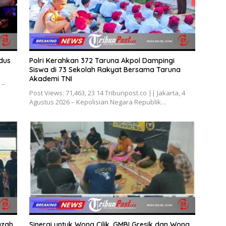
dus
Polri Kerahkan 372 Taruna Akpol Dampingi
Siswa di 73 Sekolah Rakyat Bersama Taruna
Akademi TNI
 –
Post Views: 71,463, 23 14 Tribunpost.co || Jakarta, 4
Agustus 2026 – Kepolisian Negara Republik…
azah
Sinergi untuk Wong Cilik, GMBI Gresik dan Wong