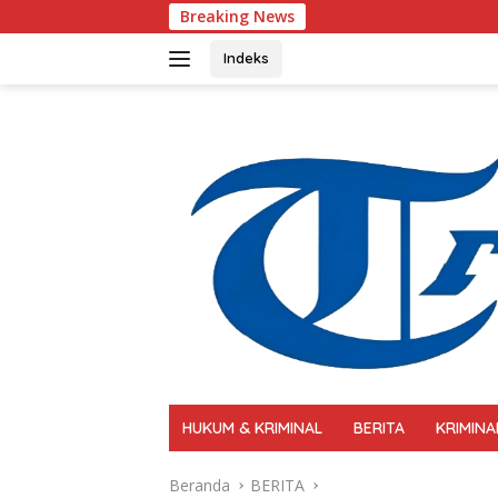
Langsung
Breaking News
Polri Perkuat Kapasit
ke
konten
Indeks
HUKUM & KRIMINAL
BERITA
KRIMINA
Beranda
BERITA