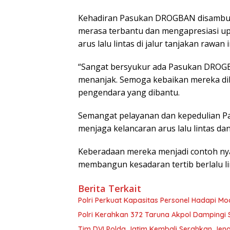
Kehadiran Pasukan DROGBAN disambut 
merasa terbantu dan mengapresiasi up
arus lalu lintas di jalur tanjakan rawan i
“Sangat bersyukur ada Pasukan DROG
menanjak. Semoga kebaikan mereka dib
pengendara yang dibantu.
Semangat pelayanan dan kepedulian P
menjaga kelancaran arus lalu lintas dan
Keberadaan mereka menjadi contoh nya
membangun kesadaran tertib berlalu l
Berita Terkait
Polri Perkuat Kapasitas Personel Hadapi 
Polri Kerahkan 372 Taruna Akpol Dampingi
Tim DVI Polda Jatim Kembali Serahkan Jena