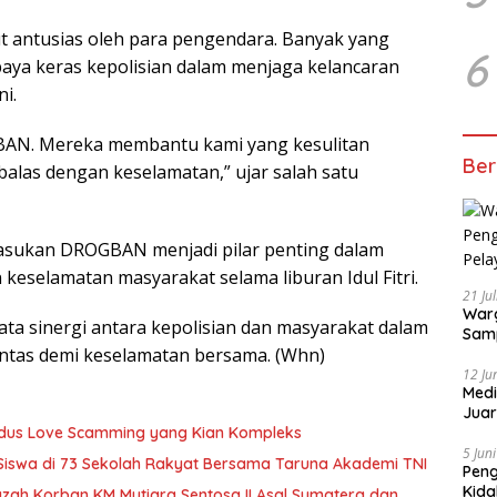
antusias oleh para pengendara. Banyak yang
6
aya keras kepolisian dalam menjaga kelancaran
ni.
BAN. Mereka membantu kami yang kesulitan
Ber
alas dengan keselamatan,” ujar salah satu
asukan DROGBAN menjadi pilar penting dalam
 keselamatan masyarakat selama liburan Idul Fitri.
21 Ju
Warg
ta sinergi antara kepolisian dan masyarakat dalam
Samp
intas demi keselamatan bersama. (Whn)
12 Ju
Medi
Juar
Jadi
Modus Love Scamming yang Kian Kompleks
Mem
5 Jun
 Siswa di 73 Sekolah Rakyat Bersama Taruna Akademi TNI
Pen
Kida
zah Korban KM Mutiara Sentosa II Asal Sumatera dan