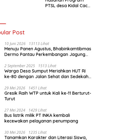
an kades :Jual
PTSL desa Kidal Cacat
 Sah, Jangan
Hukum, Tanda Tangan
kan Kesalahan
Kades Diduga
nistrasi Alat
Dipalsukan Oknum.
batalkan Hak
ga.
ular Post
10 Juni 2026
13113 Lihat
Menuju Panen Agustus, Bhabinkamtibmas
Dermo Pantau Perkembangan Jagung
Milik Warga
2 September 2025
1513 Lihat
Warga Desa Sumput Meriahkan HUT RI
ke-80 dengan Jalan Sehat dan Sedekah
Bumi ‎
29 Mei 2026
1451 Lihat
Gresik Raih WTP untuk Kali ke-11 Berturut-
Turut
27 Mei 2024
1429 Lihat
Bus listrik milik PT INKA kembali
kecewakan pelayanan penumpang
30 Mei 2026
1235 Lihat
Tanamkan Karakter dan Literasi Siswa,