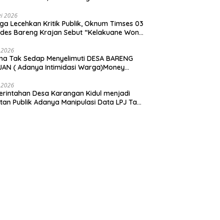
ga Dipalsukan Oknum.
i 2026
ga Lecehkan Kritik Publik, Oknum Timses 03
ades Bareng Krajan Sebut “Kelakuane Wong
deng”
 2026
ma Tak Sedap Menyelimuti DESA BARENG
AN ( Adanya Intimidasi Warga)Money
tik PILKADES.
 2026
rintahan Desa Karangan Kidul menjadi
tan Publik Adanya Manipulasi Data LPJ Ta
 ” Benjeng Gresik