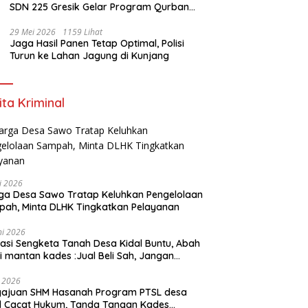
SDN 225 Gresik Gelar Program Qurban
Sekolah
29 Mei 2026
1159 Lihat
Jaga Hasil Panen Tetap Optimal, Polisi
Turun ke Lahan Jagung di Kunjang
ita Kriminal
li 2026
a Desa Sawo Tratap Keluhkan Pengelolaan
ah, Minta DLHK Tingkatkan Pelayanan
ni 2026
asi Sengketa Tanah Desa Kidal Buntu, Abah
i mantan kades :Jual Beli Sah, Jangan
kan Kesalahan Administrasi Alat
batalkan Hak Warga.
i 2026
gajuan SHM Hasanah Program PTSL desa
l Cacat Hukum, Tanda Tangan Kades