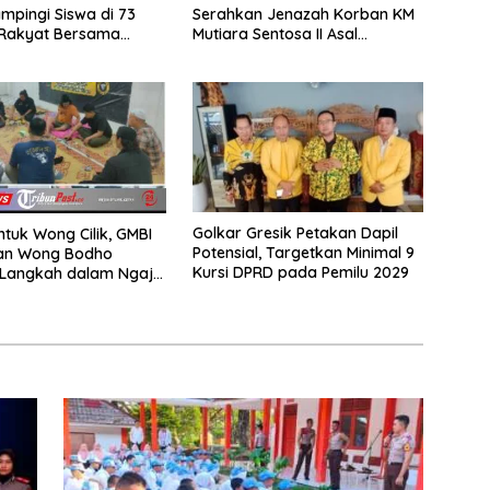
mpingi Siswa di 73
Serahkan Jenazah Korban KM
 Rakyat Bersama
Mutiara Sentosa II Asal
Akademi TNI
Sumatera dan Sulawesi
kepada Keluarga
Golkar Gresik Petakan Dapil
ntuk Wong Cilik, GMBI
Potensial, Targetkan Minimal 9
dan Wong Bodho
Kursi DPRD pada Pemilu 2029
Langkah dalam Ngaji
k