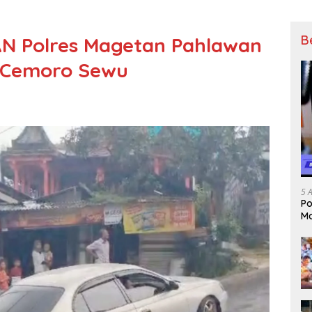
B
N Polres Magetan Pahlawan
 Cemoro Sewu
5 
Po
Mo