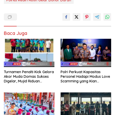
Baca Juga
Turnamen Penalti Kick Gelora
Polri Perkuat Kapasitas
Akor Muda Domas Sukses
Personel Hadapi Modus Love
Digelar, Mujid Riduan
Scamming yang Kian
Serahkan trofi dan Hadiah
Kompleks
Kepada Juara