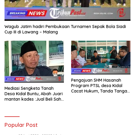
Wagub Jatim hadiri Pembukaan Turnamen Sepak Bola Siadi
Cup III di Lawang – Malang
Pengajuan SHM Hasanah
Program PTSL desa Kidal
Mediasi Sengketa Tanah
Cacat Hukum, Tanda Tangan
Desa Kidal Buntu, Abah Juari
Kades Diduga Dipalsukan
mantan kades :Jual Beli Sah,
Oknum.
Jangan Jadikan Kesalahan
Administrasi Alat
Membatalkan Hak Warga.
Popular Post