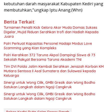
kebutuhan darah masyarakat Kabupaten Kediri yang
membutuhkan,”ungkap Iptu Anang.(Whn)
Berita Terkait
Turnamen Penalti Kick Gelora Akor Muda Domas Sukses
Digelar, Mujid Riduan Serahkan trofi dan Hadiah Kepada
Juara
Polri Perkuat Kapasitas Personel Hadapi Modus Love
Scamming yang Kian Kompleks
Polri Kerahkan 372 Taruna Akpol Dampingi Siswa di 73
Sekolah Rakyat Bersama Taruna Akademi TNI
Tim DVI Polda Jatim Kembali Serahkan Jenazah Korban KM
Mutiara Sentosa II Asal Sumatera dan Sulawesi kepada
Keluarga
Sinergi untuk Wong Cilik, GMBI Gresik dan Wong Bodho
Satukan Langkah dalam Ngaji Cangkruk
Sinergi untuk Wong Cilik, GMBI Gresik dan Wong Bodho
Satukan Langkah dalam Ngaji Cangkruk
Polres Kediri Rutin Gelar Donor Darah