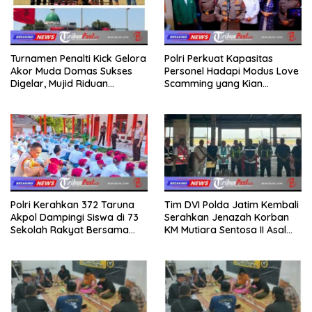
Turnamen Penalti Kick Gelora
Polri Perkuat Kapasitas
Akor Muda Domas Sukses
Personel Hadapi Modus Love
Digelar, Mujid Riduan
Scamming yang Kian
Serahkan trofi dan Hadiah
Kompleks
Kepada Juara
Polri Kerahkan 372 Taruna
Tim DVI Polda Jatim Kembali
Akpol Dampingi Siswa di 73
Serahkan Jenazah Korban
Sekolah Rakyat Bersama
KM Mutiara Sentosa II Asal
Taruna Akademi TNI
Sumatera dan Sulawesi
kepada Keluarga