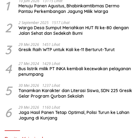
1
10 Juni 2026
13115 Lihat
Menuju Panen Agustus, Bhabinkamtibmas Dermo
Pantau Perkembangan Jagung Milik Warga
2
2 September 2025
1517 Lihat
Warga Desa Sumput Meriahkan HUT RI ke-80 dengan
Jalan Sehat dan Sedekah Bumi ‎
3
29 Mei 2026
1451 Lihat
Gresik Raih WTP untuk Kali ke-11 Berturut-Turut
4
27 Mei 2024
1429 Lihat
Bus listrik milik PT INKA kembali kecewakan pelayanan
penumpang
5
30 Mei 2026
1237 Lihat
Tanamkan Karakter dan Literasi Siswa, SDN 225 Gresik
Gelar Program Qurban Sekolah
6
29 Mei 2026
1160 Lihat
Jaga Hasil Panen Tetap Optimal, Polisi Turun ke Lahan
Jagung di Kunjang