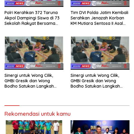
Polri Kerahkan 372 Taruna
Tim DVI Polda Jatim Kembali
Akpol Dampingi Siswa di 73
Serahkan Jenazah Korban
Sekolah Rakyat Bersama
KM Mutiara Sentosa II Asal
Taruna Akademi TNI
Sumatera dan Sulawesi
kepada Keluarga
Sinergi untuk Wong Cilik,
Sinergi untuk Wong Cilik,
GMBI Gresik dan Wong
GMBI Gresik dan Wong
Bodho Satukan Langkah
Bodho Satukan Langkah
dalam Ngaji Cangkruk
dalam Ngaji Cangkruk
Rekomendasi untuk kamu