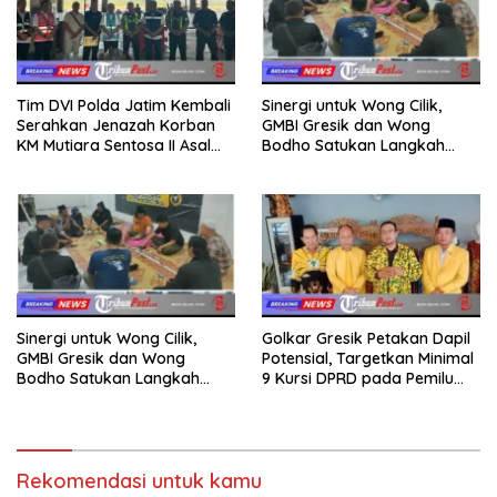
Tim DVI Polda Jatim Kembali
Sinergi untuk Wong Cilik,
Serahkan Jenazah Korban
GMBI Gresik dan Wong
KM Mutiara Sentosa II Asal
Bodho Satukan Langkah
Sumatera dan Sulawesi
dalam Ngaji Cangkruk
kepada Keluarga
Sinergi untuk Wong Cilik,
Golkar Gresik Petakan Dapil
GMBI Gresik dan Wong
Potensial, Targetkan Minimal
Bodho Satukan Langkah
9 Kursi DPRD pada Pemilu
dalam Ngaji Cangkruk
2029
Rekomendasi untuk kamu