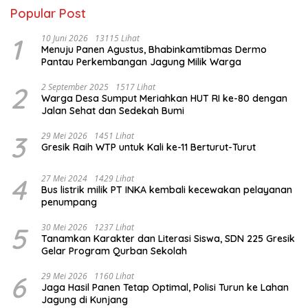
Popular Post
1
10 Juni 2026
13115 Lihat
Menuju Panen Agustus, Bhabinkamtibmas Dermo
Pantau Perkembangan Jagung Milik Warga
2
2 September 2025
1517 Lihat
Warga Desa Sumput Meriahkan HUT RI ke-80 dengan
Jalan Sehat dan Sedekah Bumi ‎
3
29 Mei 2026
1451 Lihat
Gresik Raih WTP untuk Kali ke-11 Berturut-Turut
4
27 Mei 2024
1429 Lihat
Bus listrik milik PT INKA kembali kecewakan pelayanan
penumpang
5
30 Mei 2026
1237 Lihat
Tanamkan Karakter dan Literasi Siswa, SDN 225 Gresik
Gelar Program Qurban Sekolah
6
29 Mei 2026
1160 Lihat
Jaga Hasil Panen Tetap Optimal, Polisi Turun ke Lahan
Jagung di Kunjang