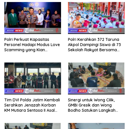
Polri Perkuat Kapasitas
Polri Kerahkan 372 Taruna
Personel Hadapi Modus Love
Akpol Dampingi Siswa di 73
Scamming yang Kian
Sekolah Rakyat Bersama
Kompleks
Taruna Akademi TNI
Tim DVI Polda Jatim Kembali
Sinergi untuk Wong Cilik,
Serahkan Jenazah Korban
GMBI Gresik dan Wong
KM Mutiara Sentosa II Asal
Bodho Satukan Langkah
Sumatera dan Sulawesi
dalam Ngaji Cangkruk
kepada Keluarga