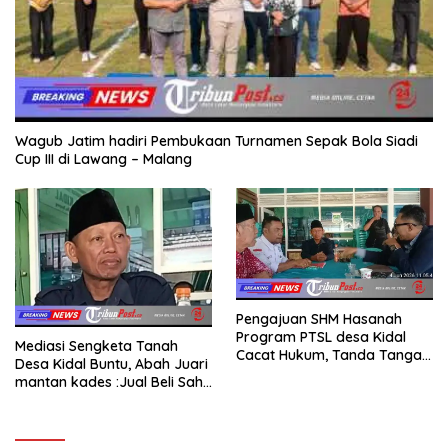
Wagub Jatim hadiri Pembukaan Turnamen Sepak Bola Siadi
Cup III di Lawang – Malang
Pengajuan SHM Hasanah
Program PTSL desa Kidal
Mediasi Sengketa Tanah
Cacat Hukum, Tanda Tangan
Desa Kidal Buntu, Abah Juari
Kades Diduga Dipalsukan
mantan kades :Jual Beli Sah,
Oknum.
Jangan Jadikan Kesalahan
Administrasi Alat
Membatalkan Hak Warga.