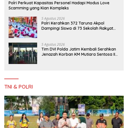
Polri Perkuat Kapasitas Personel Hadapi Modus Love
Scamming yang Kian Kompleks
5 Agustus 2026
Polri Kerahkan 372 Taruna Akpol
Dampingi Siswa di 73 Sekolah Rakyat
Bersama Taruna Akademi TNI
5 Agustus 2026
Tim DVI Polda Jatim Kembali Serahkan
Jenazah Korban KM Mutiara Sentosa II
Asal Sumatera dan Sulawesi kepada
Keluarga
TNI & POLRI