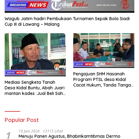
Wagub Jatim hadiri Pembukaan Turnamen Sepak Bola Siadi
Cup III di Lawang – Malang
Pengajuan SHM Hasanah
Program PTSL desa Kidal
Mediasi Sengketa Tanah
Cacat Hukum, Tanda Tangan
Desa Kidal Buntu, Abah Juari
Kades Diduga Dipalsukan
mantan kades :Jual Beli Sah,
Oknum.
Jangan Jadikan Kesalahan
Administrasi Alat
Membatalkan Hak Warga.
Popular Post
1
10 Juni 2026
13115 Lihat
Menuju Panen Agustus, Bhabinkamtibmas Dermo