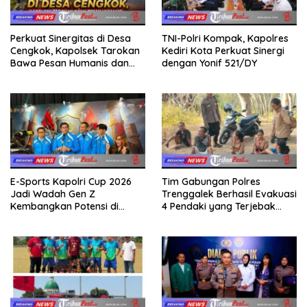
Perkuat Sinergitas di Desa
TNI-Polri Kompak, Kapolres
Cengkok, Kapolsek Tarokan
Kediri Kota Perkuat Sinergi
Bawa Pesan Humanis dan
dengan Yonif 521/DY
Imbauan Jelang HUT RI ke-81
E-Sports Kapolri Cup 2026
Tim Gabungan Polres
Jadi Wadah Gen Z
Trenggalek Berhasil Evakuasi
Kembangkan Potensi di
4 Pendaki yang Terjebak
Ekosistem Digital
Kebakaran di Gunung Orak
arik