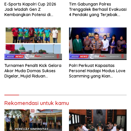
E-Sports Kapolri Cup 2026
Tim Gabungan Polres
Jadi Wadah Gen Z
Trenggalek Berhasil Evakuasi
Kembangkan Potensi di
4 Pendaki yang Terjebak
Ekosistem Digital
Kebakaran di Gunung Orak
arik
Turnamen Penalti Kick Gelora
Polri Perkuat Kapasitas
Akor Muda Domas Sukses
Personel Hadapi Modus Love
Digelar, Mujid Riduan
Scamming yang Kian
Serahkan trofi dan Hadiah
Kompleks
Kepada Juara
Rekomendasi untuk kamu