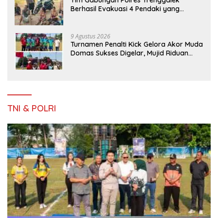
Tim Gabungan Polres Trenggalek
Berhasil Evakuasi 4 Pendaki yang
Terjebak Kebakaran di Gunung Orak
arik
9 Agustus 2026
Turnamen Penalti Kick Gelora Akor Muda
Domas Sukses Digelar, Mujid Riduan
Serahkan trofi dan Hadiah Kepada
Juara
TNI & POLRI