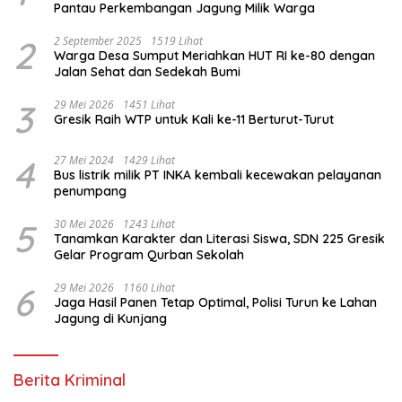
Pantau Perkembangan Jagung Milik Warga
2
2 September 2025
1519 Lihat
Warga Desa Sumput Meriahkan HUT RI ke-80 dengan
Jalan Sehat dan Sedekah Bumi ‎
3
29 Mei 2026
1451 Lihat
Gresik Raih WTP untuk Kali ke-11 Berturut-Turut
4
27 Mei 2024
1429 Lihat
Bus listrik milik PT INKA kembali kecewakan pelayanan
penumpang
5
30 Mei 2026
1243 Lihat
Tanamkan Karakter dan Literasi Siswa, SDN 225 Gresik
Gelar Program Qurban Sekolah
6
29 Mei 2026
1160 Lihat
Jaga Hasil Panen Tetap Optimal, Polisi Turun ke Lahan
Jagung di Kunjang
Berita Kriminal