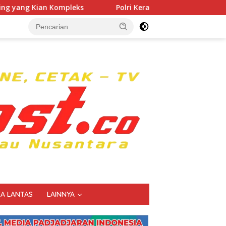
Polri Kerahkan 372 Taruna Akpol Dampingi Siswa di 73 Se
KA LANTAS
LAINNYA