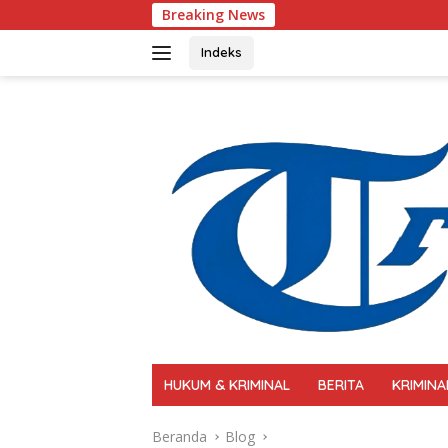
Langsung
Breaking News
Polri Perkuat Kapasitas
ke
konten
Indeks
HUKUM & KRIMINAL
BERITA
KRIMINA
Beranda
Blog