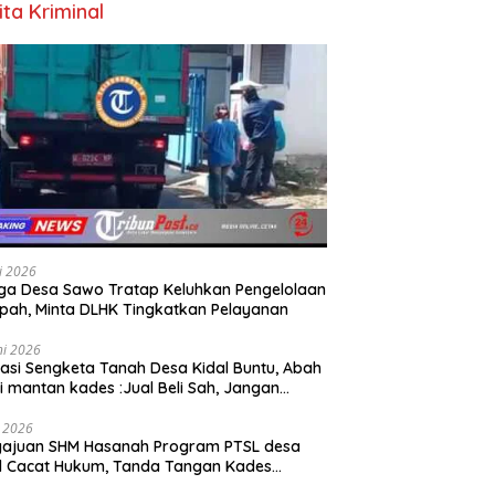
ita Kriminal
li 2026
a Desa Sawo Tratap Keluhkan Pengelolaan
ah, Minta DLHK Tingkatkan Pelayanan
ni 2026
asi Sengketa Tanah Desa Kidal Buntu, Abah
i mantan kades :Jual Beli Sah, Jangan
kan Kesalahan Administrasi Alat
batalkan Hak Warga.
i 2026
gajuan SHM Hasanah Program PTSL desa
l Cacat Hukum, Tanda Tangan Kades
ga Dipalsukan Oknum.