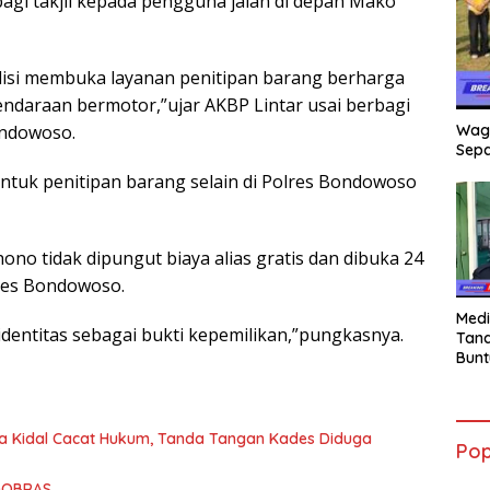
agi takjil kepada pengguna jalan di depan Mako
lisi membuka layanan penitipan barang berharga
endaraan bermotor,”ujar AKBP Lintar usai berbagi
Wag
ondowoso.
Sepa
uk penitipan barang selain di Polres Bondowoso
ono tidak dipungut biaya alias gratis dan dibuka 24
olres Bondowoso.
Medi
dentitas sebagai bukti kepemilikan,”pungkasnya.
Tana
Bunt
mant
Beli
Jadi
Admi
 Kidal Cacat Hukum, Tanda Tangan Kades Diduga
Pop
Mem
War
NGOBRAS