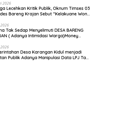
i 2026
ga Lecehkan Kritik Publik, Oknum Timses 03
ades Bareng Krajan Sebut “Kelakuane Wong
deng”
 2026
ma Tak Sedap Menyelimuti DESA BARENG
AN ( Adanya Intimidasi Warga)Money
tik PILKADES.
 2026
rintahan Desa Karangan Kidul menjadi
tan Publik Adanya Manipulasi Data LPJ Ta
 ” Benjeng Gresik