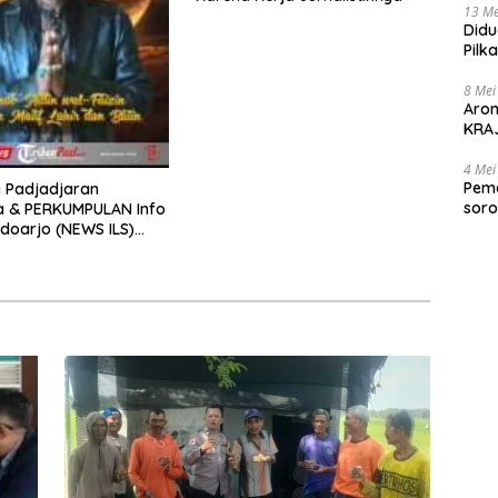
13 Me
Didu
Pilk
Gen
8 Mei
Aro
KRAJ
poli
4 Mei
Peme
 Padjadjaran
soro
a & PERKUMPULAN Info
2025
idoarjo (NEWS ILS)
pkan Selamat Hari
 Fitri 1447 H – 2026 M