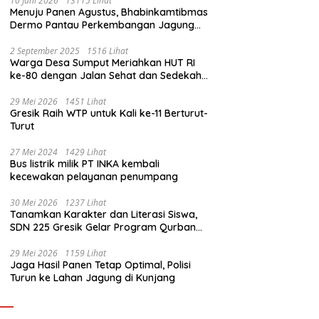
10 Juni 2026
13115 Lihat
Menuju Panen Agustus, Bhabinkamtibmas
Dermo Pantau Perkembangan Jagung
Milik Warga
2 September 2025
1516 Lihat
Warga Desa Sumput Meriahkan HUT RI
ke-80 dengan Jalan Sehat dan Sedekah
Bumi ‎
29 Mei 2026
1451 Lihat
Gresik Raih WTP untuk Kali ke-11 Berturut-
Turut
27 Mei 2024
1429 Lihat
Bus listrik milik PT INKA kembali
kecewakan pelayanan penumpang
30 Mei 2026
1237 Lihat
Tanamkan Karakter dan Literasi Siswa,
SDN 225 Gresik Gelar Program Qurban
Sekolah
29 Mei 2026
1159 Lihat
Jaga Hasil Panen Tetap Optimal, Polisi
Turun ke Lahan Jagung di Kunjang