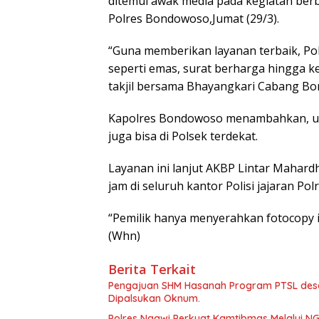
ditemui awak media pada kegiatan berb
Polres Bondowoso,Jumat (29/3).
“Guna memberikan layanan terbaik, Po
seperti emas, surat berharga hingga k
takjil bersama Bhayangkari Cabang B
Kapolres Bondowoso menambahkan, unt
juga bisa di Polsek terdekat.
Layanan ini lanjut AKBP Lintar Mahardh
jam di seluruh kantor Polisi jajaran P
“Pemilik hanya menyerahkan fotocopy i
(Whn)
Berita Terkait
Pengajuan SHM Hasanah Program PTSL desa
Dipalsukan Oknum.
Polres Ngawi Perkuat Kamtibmas Melalui 