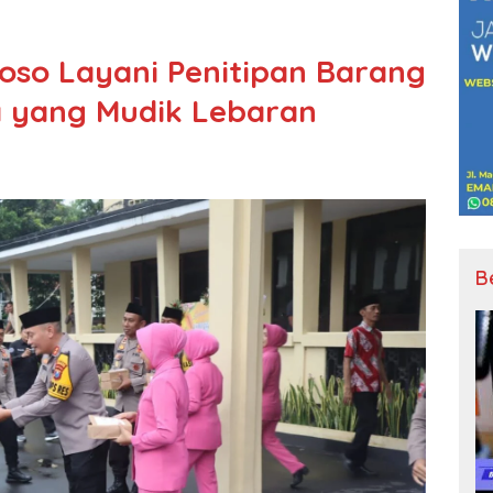
woso Layani Penitipan Barang
 yang Mudik Lebaran
B