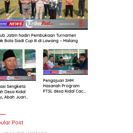
ub Jatim hadiri Pembukaan Turnamen
k Bola Siadi Cup III di Lawang – Malang
Pengajuan SHM
Hasanah Program
asi Sengketa
PTSL desa Kidal Cacat
h Desa Kidal
Hukum, Tanda Tangan
u, Abah Juari
Kades Diduga
an kades :Jual
Dipalsukan Oknum.
 Sah, Jangan
kan Kesalahan
nistrasi Alat
ular Post
batalkan Hak
ga.