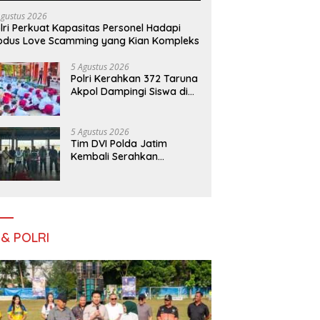
Agustus 2026
lri Perkuat Kapasitas Personel Hadapi
dus Love Scamming yang Kian Kompleks
5 Agustus 2026
Polri Kerahkan 372 Taruna
Akpol Dampingi Siswa di
73 Sekolah Rakyat
Bersama Taruna Akademi
TNI
5 Agustus 2026
Tim DVI Polda Jatim
Kembali Serahkan
Jenazah Korban KM
Mutiara Sentosa II Asal
Sumatera dan Sulawesi
kepada Keluarga
 & POLRI