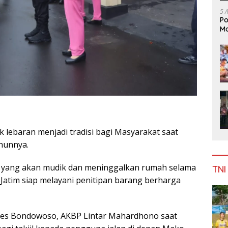
5 
Po
Mo
ebaran menjadi tradisi bagi Masyarakat saat
ahunnya.
o yang akan mudik dan meninggalkan rumah selama
TNI
 Jatim siap melayani penitipan barang berharga
olres Bondowoso, AKBP Lintar Mahardhono saat