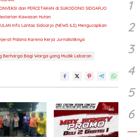
1
KONVEKSI dan PERCETAKAN di SUKODONO SIDOARJO
elestarian Kawasan Hutan
2
ULAN Info Lantas Sidoarjo (NEWS ILS) Mengucapkan
jerat Pidana Karena Kerja Jurnalistiknya
3
ng Berharga Bagi Warga yang Mudik Lebaran
4
5
6