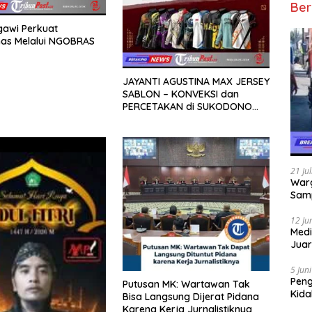
Ber
gawi Perkuat
as Melalui NGOBRAS
JAYANTI AGUSTINA MAX JERSEY
SABLON – KONVEKSI dan
PERCETAKAN di SUKODONO
SIDOARJO
21 Ju
Warg
Samp
12 Ju
Medi
Juar
Jadi
Mem
5 Jun
Pen
Putusan MK: Wartawan Tak
Kida
Bisa Langsung Dijerat Pidana
Didu
Karena Kerja Jurnalistiknya