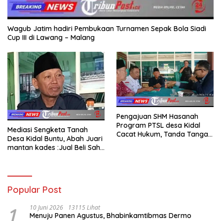
Wagub Jatim hadiri Pembukaan Turnamen Sepak Bola Siadi
Cup III di Lawang – Malang
Pengajuan SHM Hasanah
Program PTSL desa Kidal
Mediasi Sengketa Tanah
Cacat Hukum, Tanda Tangan
Desa Kidal Buntu, Abah Juari
Kades Diduga Dipalsukan
mantan kades :Jual Beli Sah,
Oknum.
Jangan Jadikan Kesalahan
Administrasi Alat
Membatalkan Hak Warga.
Popular Post
1
10 Juni 2026
13115 Lihat
Menuju Panen Agustus, Bhabinkamtibmas Dermo