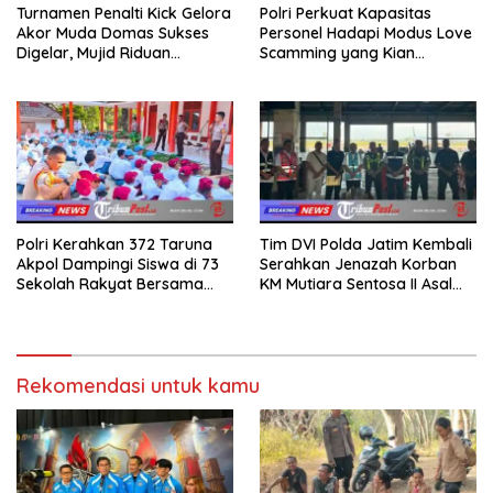
Turnamen Penalti Kick Gelora
Polri Perkuat Kapasitas
Akor Muda Domas Sukses
Personel Hadapi Modus Love
Digelar, Mujid Riduan
Scamming yang Kian
Serahkan trofi dan Hadiah
Kompleks
Kepada Juara
Polri Kerahkan 372 Taruna
Tim DVI Polda Jatim Kembali
Akpol Dampingi Siswa di 73
Serahkan Jenazah Korban
Sekolah Rakyat Bersama
KM Mutiara Sentosa II Asal
Taruna Akademi TNI
Sumatera dan Sulawesi
kepada Keluarga
Rekomendasi untuk kamu