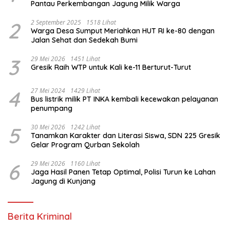
Pantau Perkembangan Jagung Milik Warga
2
2 September 2025
1518 Lihat
Warga Desa Sumput Meriahkan HUT RI ke-80 dengan
Jalan Sehat dan Sedekah Bumi ‎
3
29 Mei 2026
1451 Lihat
Gresik Raih WTP untuk Kali ke-11 Berturut-Turut
4
27 Mei 2024
1429 Lihat
Bus listrik milik PT INKA kembali kecewakan pelayanan
penumpang
5
30 Mei 2026
1242 Lihat
Tanamkan Karakter dan Literasi Siswa, SDN 225 Gresik
Gelar Program Qurban Sekolah
6
29 Mei 2026
1160 Lihat
Jaga Hasil Panen Tetap Optimal, Polisi Turun ke Lahan
Jagung di Kunjang
Berita Kriminal