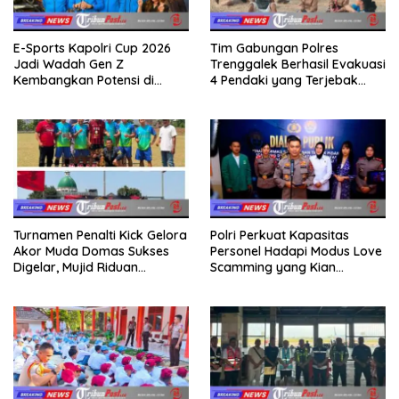
E-Sports Kapolri Cup 2026
Tim Gabungan Polres
Jadi Wadah Gen Z
Trenggalek Berhasil Evakuasi
Kembangkan Potensi di
4 Pendaki yang Terjebak
Ekosistem Digital
Kebakaran di Gunung Orak
arik
Turnamen Penalti Kick Gelora
Polri Perkuat Kapasitas
Akor Muda Domas Sukses
Personel Hadapi Modus Love
Digelar, Mujid Riduan
Scamming yang Kian
Serahkan trofi dan Hadiah
Kompleks
Kepada Juara