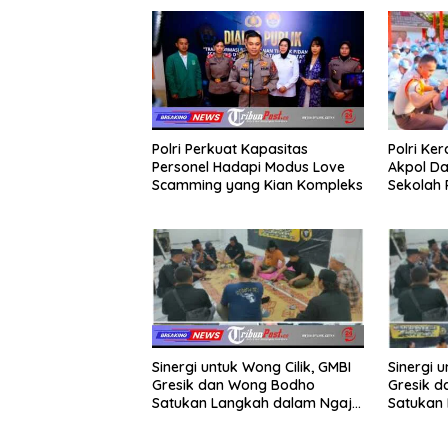
Polri Ke
Polri Perkuat Kapasitas
Akpol Da
Personel Hadapi Modus Love
Sekolah
Scamming yang Kian Kompleks
Taruna 
Sinergi u
Sinergi untuk Wong Cilik, GMBI
Gresik 
Gresik dan Wong Bodho
Satukan 
Satukan Langkah dalam Ngaji
Cangkru
Cangkruk