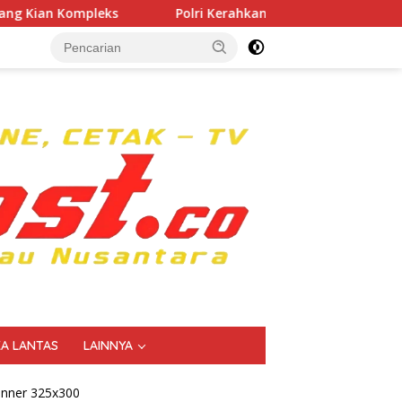
Polri Kerahkan 372 Taruna Akpol Dampingi Siswa di 73 Se
KA LANTAS
LAINNYA