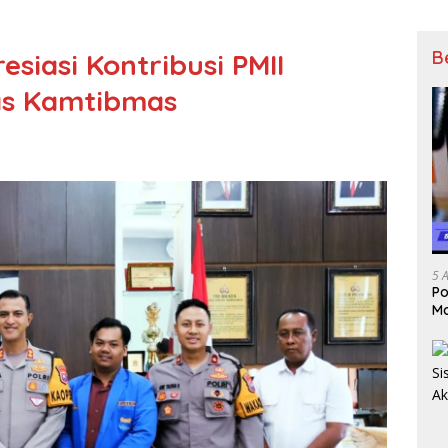
B
siasi Kontribusi PMII
as Kamtibmas
5 
Po
Mo