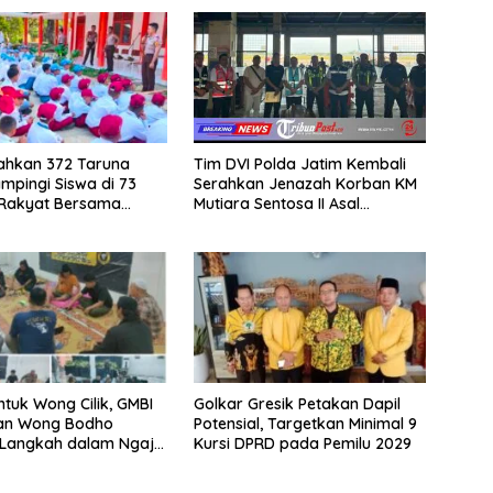
rahkan 372 Taruna
Tim DVI Polda Jatim Kembali
mpingi Siswa di 73
Serahkan Jenazah Korban KM
 Rakyat Bersama
Mutiara Sentosa II Asal
Akademi TNI
Sumatera dan Sulawesi
kepada Keluarga
ntuk Wong Cilik, GMBI
Golkar Gresik Petakan Dapil
dan Wong Bodho
Potensial, Targetkan Minimal 9
Langkah dalam Ngaji
Kursi DPRD pada Pemilu 2029
k