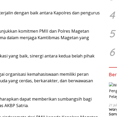
4
erjalin dengan baik antara Kapolres dan pengurus
5
nunjukkan komitmen PMII dan Polres Magetan
sama dalam menjaga Kamtibmas Magetan yang
6
asi yang baik, sinergi antara kedua belah pihak
gai organisasi kemahasiswaan memiliki peran
Ber
da yang cerdas, berkarakter, dan berwawasan
 diharapkan dapat memberikan sumbangsih bagi
 AKBP Satria.
21 Ju
Warg
Samp