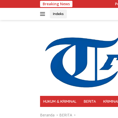
Langsung
Breaking News
Polri Perkuat Kapasitas
ke
konten
Indeks
HUKUM & KRIMINAL
BERITA
KRIMINA
Beranda
BERITA