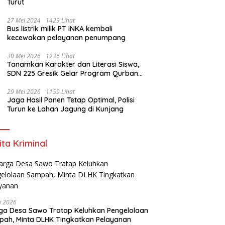
Turut
27 Mei 2024
1429 Lihat
Bus listrik milik PT INKA kembali
kecewakan pelayanan penumpang
30 Mei 2026
1236 Lihat
Tanamkan Karakter dan Literasi Siswa,
SDN 225 Gresik Gelar Program Qurban
Sekolah
29 Mei 2026
1159 Lihat
Jaga Hasil Panen Tetap Optimal, Polisi
Turun ke Lahan Jagung di Kunjang
ita Kriminal
li 2026
a Desa Sawo Tratap Keluhkan Pengelolaan
ah, Minta DLHK Tingkatkan Pelayanan