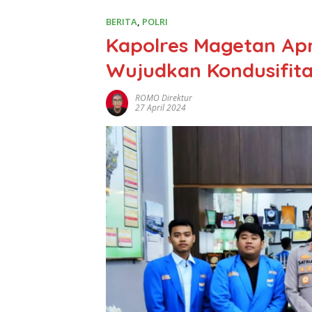
BERITA
,
POLRI
Kapolres Magetan Apre
Wujudkan Kondusifit
ROMO Direktur
27 April 2024