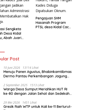
Pengajuan SHM
Hasanah Program
PTSL desa Kidal Cacat
asi Sengketa
Hukum, Tanda Tangan
h Desa Kidal
Kades Diduga
u, Abah Juari
Dipalsukan Oknum.
an kades :Jual
 Sah, Jangan
kan Kesalahan
nistrasi Alat
ular Post
batalkan Hak
ga.
10 Juni 2026
13114 Lihat
Menuju Panen Agustus, Bhabinkamtibmas
Dermo Pantau Perkembangan Jagung
Milik Warga
2 September 2025
1513 Lihat
Warga Desa Sumput Meriahkan HUT RI
ke-80 dengan Jalan Sehat dan Sedekah
Bumi ‎
29 Mei 2026
1451 Lihat
Gresik Raih WTP untuk Kali ke-11 Berturut-