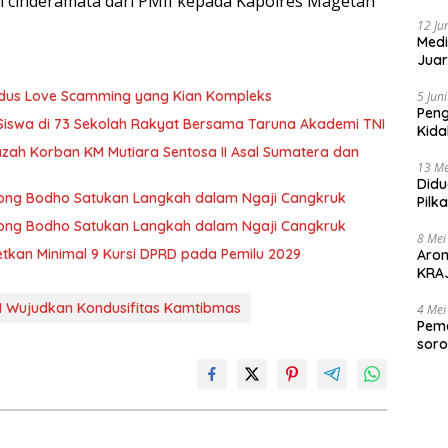
 cinderamata dari PMII kepada Kapolres Magetan
12 Ju
Medi
Juar
Jadi
Mem
Modus Love Scamming yang Kian Kompleks
5 Jun
Pen
 Siswa di 73 Sekolah Rakyat Bersama Taruna Akademi TNI
Kida
Didu
zah Korban KM Mutiara Sentosa II Asal Sumatera dan
13 Me
Didu
 Wong Bodho Satukan Langkah dalam Ngaji Cangkruk
Pilk
Gen
 Wong Bodho Satukan Langkah dalam Ngaji Cangkruk
8 Mei
getkan Minimal 9 Kursi DPRD pada Pemilu 2029
Aro
KRAJ
poli
II Wujudkan Kondusifitas Kamtibmas
4 Mei
Peme
soro
2025