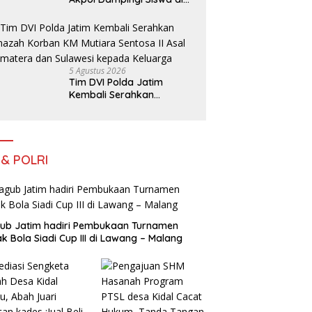
73 Sekolah Rakyat
Bersama Taruna Akademi
TNI
5 Agustus 2026
Tim DVI Polda Jatim
Kembali Serahkan
Jenazah Korban KM
Mutiara Sentosa II Asal
Sumatera dan Sulawesi
kepada Keluarga
 & POLRI
ub Jatim hadiri Pembukaan Turnamen
k Bola Siadi Cup III di Lawang – Malang