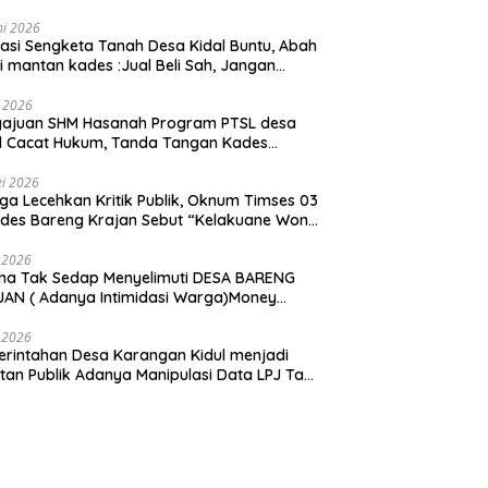
ni 2026
asi Sengketa Tanah Desa Kidal Buntu, Abah
i mantan kades :Jual Beli Sah, Jangan
kan Kesalahan Administrasi Alat
batalkan Hak Warga.
i 2026
gajuan SHM Hasanah Program PTSL desa
l Cacat Hukum, Tanda Tangan Kades
ga Dipalsukan Oknum.
i 2026
ga Lecehkan Kritik Publik, Oknum Timses 03
ades Bareng Krajan Sebut “Kelakuane Wong
deng”
 2026
ma Tak Sedap Menyelimuti DESA BARENG
AN ( Adanya Intimidasi Warga)Money
tik PILKADES.
 2026
rintahan Desa Karangan Kidul menjadi
tan Publik Adanya Manipulasi Data LPJ Ta
 ” Benjeng Gresik