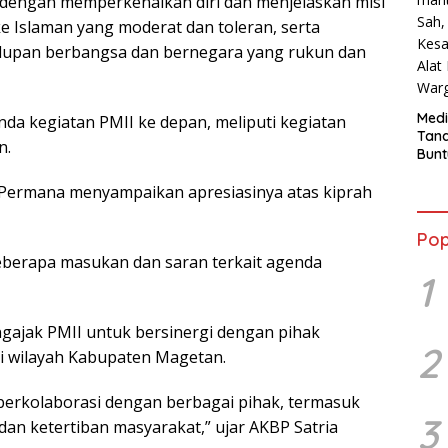
dengan memperkenalkan diri dan menjelaskan misi
 Islaman yang moderat dan toleran, serta
dupan berbangsa dan bernegara yang rukun dan
Medi
a kegiatan PMII ke depan, meliputi kegiatan
Tana
n.
Bunt
mant
Beli
 Permana menyampaikan apresiasinya atas kiprah
Jadi
Admi
Pop
Mem
berapa masukan dan saran terkait agenda
War
1
ngajak PMII untuk bersinergi dengan pihak
2
i wilayah Kabupaten Magetan.
berkolaborasi dengan berbagai pihak, termasuk
3
an ketertiban masyarakat,” ujar AKBP Satria