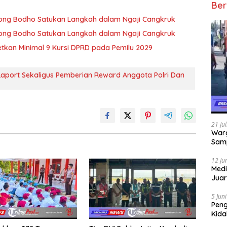
Ber
 Wong Bodho Satukan Langkah dalam Ngaji Cangkruk
 Wong Bodho Satukan Langkah dalam Ngaji Cangkruk
getkan Minimal 9 Kursi DPRD pada Pemilu 2029
aport Sekaligus Pemberian Reward Anggota Polri Dan
21 Ju
Warg
Samp
12 Ju
Medi
Juar
Jadi
Mem
5 Jun
Pen
Kida
Didu