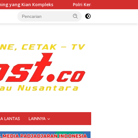
Polri Kerahkan 372 Taruna Akpol Dampingi Siswa di 73
KA LANTAS
LAINNYA