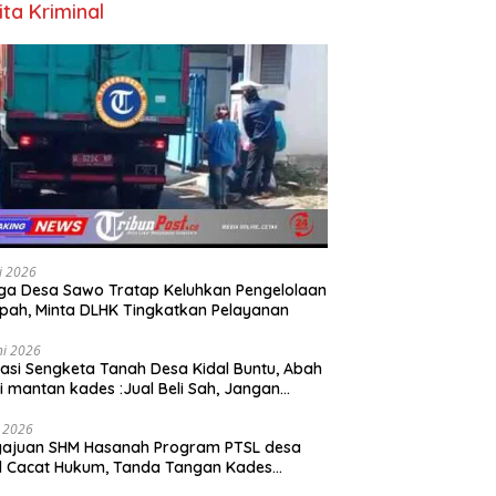
ita Kriminal
li 2026
a Desa Sawo Tratap Keluhkan Pengelolaan
ah, Minta DLHK Tingkatkan Pelayanan
ni 2026
asi Sengketa Tanah Desa Kidal Buntu, Abah
i mantan kades :Jual Beli Sah, Jangan
kan Kesalahan Administrasi Alat
batalkan Hak Warga.
i 2026
gajuan SHM Hasanah Program PTSL desa
l Cacat Hukum, Tanda Tangan Kades
ga Dipalsukan Oknum.