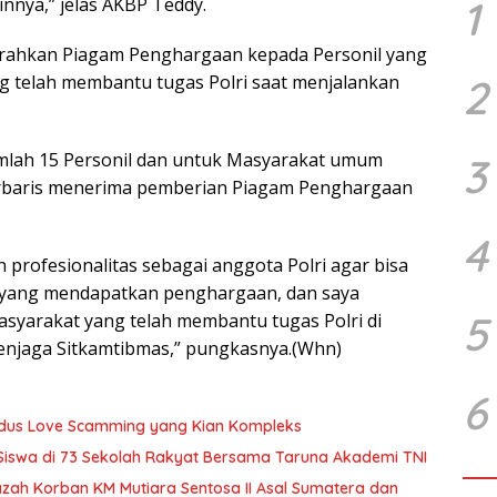
1
ainnya,” jelas AKBP Teddy.
erahkan Piagam Penghargaan kepada Personil yang
2
 telah membantu tugas Polri saat menjalankan
umlah 15 Personil dan untuk Masyarakat umum
3
berbaris menerima pemberian Piagam Penghargaan
4
profesionalitas sebagai anggota Polri agar bisa
ini yang mendapatkan penghargaan, dan saya
5
syarakat yang telah membantu tugas Polri di
menjaga Sitkamtibmas,” pungkasnya.(Whn)
6
Modus Love Scamming yang Kian Kompleks
 Siswa di 73 Sekolah Rakyat Bersama Taruna Akademi TNI
zah Korban KM Mutiara Sentosa II Asal Sumatera dan