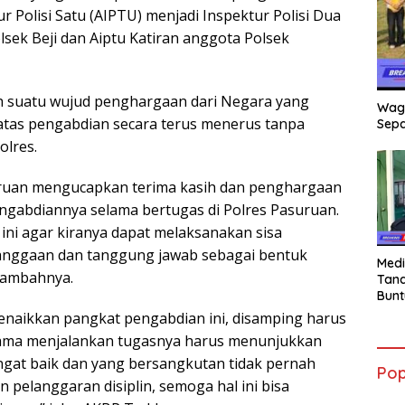
ur Polisi Satu (AIPTU) menjadi Inspektur Polisi Dua
lsek Beji dan Aiptu Katiran anggota Polsek
h suatu wujud penghargaan dari Negara yang
Wag
 atas pengabdian secara terus menerus tanpa
Sepa
olres.
uruan mengucapkan terima kasih dan penghargaan
pengabdiannya selama bertugas di Polres Pasuruan.
ni agar kiranya dapat melaksanakan sisa
anggaan dan tanggung jawab sebagai bentuk
Medi
 tambahnya.
Tana
Bunt
mant
enaikkan pangkat pengabdian ini, disamping harus
Beli
elama menjalankan tugasnya harus menunjukkan
Jadi
Admi
sangat baik dan yang bersangkutan tidak pernah
Pop
Mem
elanggaran disiplin, semoga hal ini bisa
War