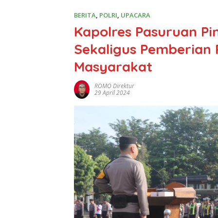
BERITA
,
POLRI
,
UPACARA
Kapolres Pasuruan P
Sekaligus Pemberian 
Masyarakat
ROMO Direktur
29 April 2024