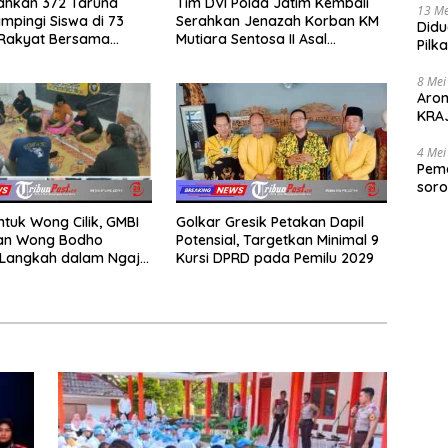
rahkan 372 Taruna
Tim DVI Polda Jatim Kembali
13 Me
mpingi Siswa di 73
Serahkan Jenazah Korban KM
Didu
 Rakyat Bersama
Mutiara Sentosa II Asal
Pilk
Akademi TNI
Sumatera dan Sulawesi
Gen
kepada Keluarga
8 Mei
Aro
KRAJ
poli
4 Mei
Peme
soro
2025
ntuk Wong Cilik, GMBI
Golkar Gresik Petakan Dapil
dan Wong Bodho
Potensial, Targetkan Minimal 9
Langkah dalam Ngaji
Kursi DPRD pada Pemilu 2029
k