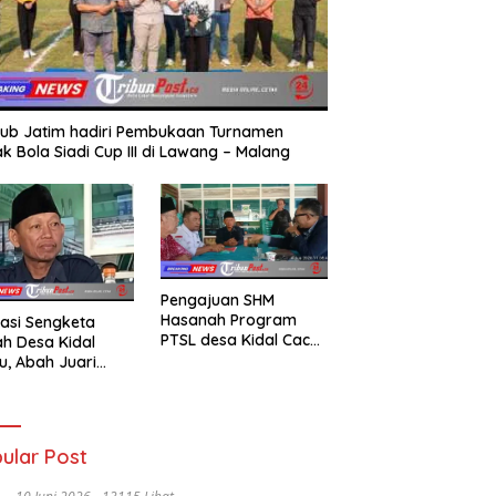
ub Jatim hadiri Pembukaan Turnamen
k Bola Siadi Cup III di Lawang – Malang
Pengajuan SHM
Hasanah Program
asi Sengketa
PTSL desa Kidal Cacat
h Desa Kidal
Hukum, Tanda Tangan
u, Abah Juari
Kades Diduga
an kades :Jual
Dipalsukan Oknum.
 Sah, Jangan
kan Kesalahan
nistrasi Alat
ular Post
batalkan Hak
ga.