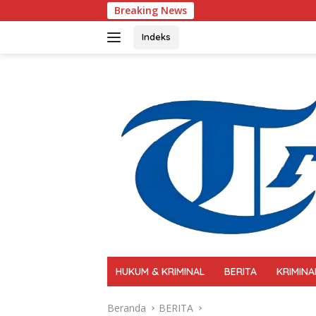
Langsung
Breaking News
Polri Perkuat Kapasi
ke
konten
Indeks
HUKUM & KRIMINAL
BERITA
KRIMINA
Beranda
BERITA