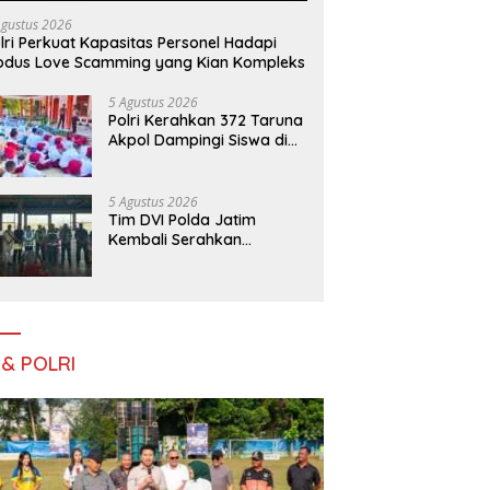
Agustus 2026
lri Perkuat Kapasitas Personel Hadapi
dus Love Scamming yang Kian Kompleks
5 Agustus 2026
Polri Kerahkan 372 Taruna
Akpol Dampingi Siswa di
73 Sekolah Rakyat
Bersama Taruna Akademi
TNI
5 Agustus 2026
Tim DVI Polda Jatim
Kembali Serahkan
Jenazah Korban KM
Mutiara Sentosa II Asal
Sumatera dan Sulawesi
kepada Keluarga
 & POLRI