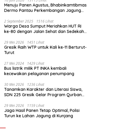
10 Juni 2026
13115 Lihat
Menuju Panen Agustus, Bhabinkamtibmas
Dermo Pantau Perkembangan Jagung
Milik Warga
2 September 2025
1516 Lihat
Warga Desa Sumput Meriahkan HUT RI
ke-80 dengan Jalan Sehat dan Sedekah
Bumi ‎
29 Mei 2026
1451 Lihat
Gresik Raih WTP untuk Kali ke-11 Berturut-
Turut
27 Mei 2024
1429 Lihat
Bus listrik milik PT INKA kembali
kecewakan pelayanan penumpang
30 Mei 2026
1236 Lihat
Tanamkan Karakter dan Literasi Siswa,
SDN 225 Gresik Gelar Program Qurban
Sekolah
29 Mei 2026
1159 Lihat
Jaga Hasil Panen Tetap Optimal, Polisi
Turun ke Lahan Jagung di Kunjang