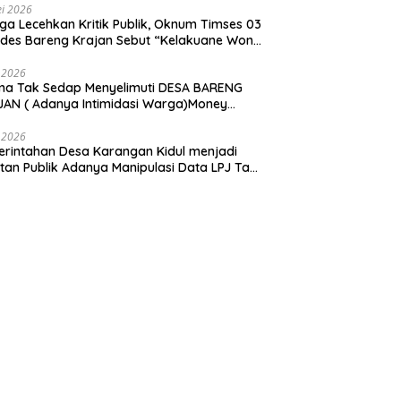
i 2026
ga Lecehkan Kritik Publik, Oknum Timses 03
ades Bareng Krajan Sebut “Kelakuane Wong
deng”
 2026
ma Tak Sedap Menyelimuti DESA BARENG
AN ( Adanya Intimidasi Warga)Money
tik PILKADES.
 2026
rintahan Desa Karangan Kidul menjadi
tan Publik Adanya Manipulasi Data LPJ Ta
 ” Benjeng Gresik