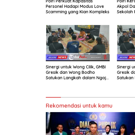
Polri Perkuat Kapasitas
Polri Ke
Personel Hadapi Modus Love
Akpol Da
Scamming yang Kian Kompleks
Sekolah
Taruna 
Sinergi untuk Wong Cilik, GMBI
Sinergi u
Gresik dan Wong Bodho
Gresik 
Satukan Langkah dalam Ngaji
Satukan 
Cangkruk
Cangkru
Rekomendasi untuk kamu