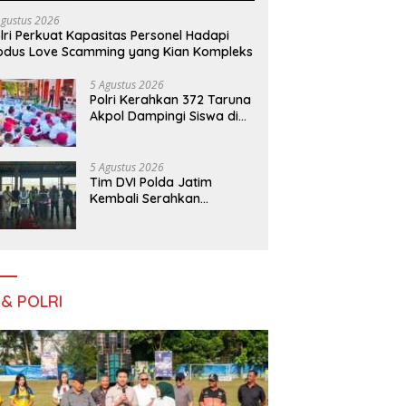
Agustus 2026
lri Perkuat Kapasitas Personel Hadapi
dus Love Scamming yang Kian Kompleks
5 Agustus 2026
Polri Kerahkan 372 Taruna
Akpol Dampingi Siswa di
73 Sekolah Rakyat
Bersama Taruna Akademi
TNI
5 Agustus 2026
Tim DVI Polda Jatim
Kembali Serahkan
Jenazah Korban KM
Mutiara Sentosa II Asal
Sumatera dan Sulawesi
kepada Keluarga
 & POLRI