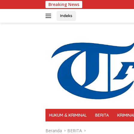
Langsung
Breaking News
Polri Perkuat Kapasi
ke
konten
Indeks
HUKUM & KRIMINAL
BERITA
KRIMINA
Beranda
BERITA