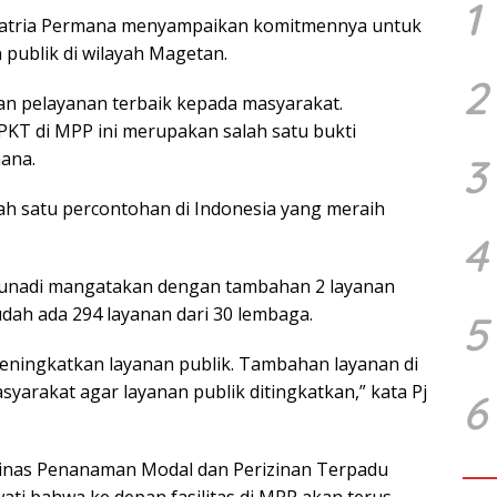
1
 Satria Permana menyampaikan komitmennya untuk
 publik di wilayah Magetan.
2
n pelayanan terbaik kepada masyarakat.
PKT di MPP ini merupakan salah satu bukti
ana.
3
ah satu percontohan di Indonesia yang meraih
4
gunadi mangatakan dengan tambahan 2 layanan
udah ada 294 layanan dari 30 lembaga.
5
ningkatkan layanan publik. Tambahan layanan di
yarakat agar layanan publik ditingkatkan,” kata Pj
6
 Dinas Penanaman Modal dan Perizinan Terpadu