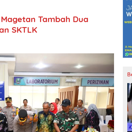
ik Magetan Tambah Dua
dan SKTLK
B