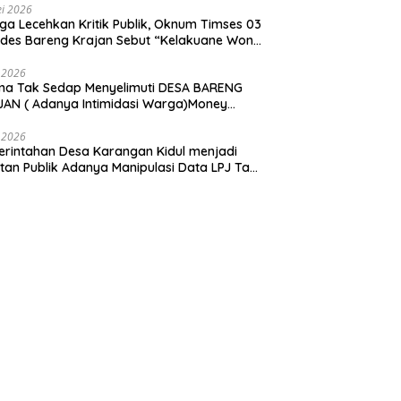
i 2026
ga Lecehkan Kritik Publik, Oknum Timses 03
ades Bareng Krajan Sebut “Kelakuane Wong
deng”
 2026
ma Tak Sedap Menyelimuti DESA BARENG
AN ( Adanya Intimidasi Warga)Money
tik PILKADES.
 2026
rintahan Desa Karangan Kidul menjadi
tan Publik Adanya Manipulasi Data LPJ Ta
 ” Benjeng Gresik