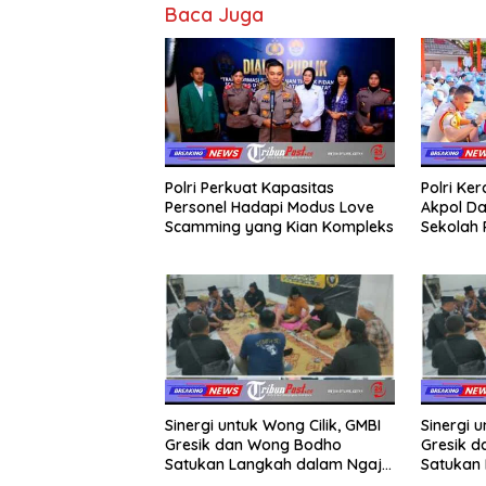
Baca Juga
Polri Perkuat Kapasitas
Polri Ke
Personel Hadapi Modus Love
Akpol Da
Scamming yang Kian Kompleks
Sekolah
Taruna 
Sinergi untuk Wong Cilik, GMBI
Sinergi u
Gresik dan Wong Bodho
Gresik 
Satukan Langkah dalam Ngaji
Satukan 
Cangkruk
Cangkru