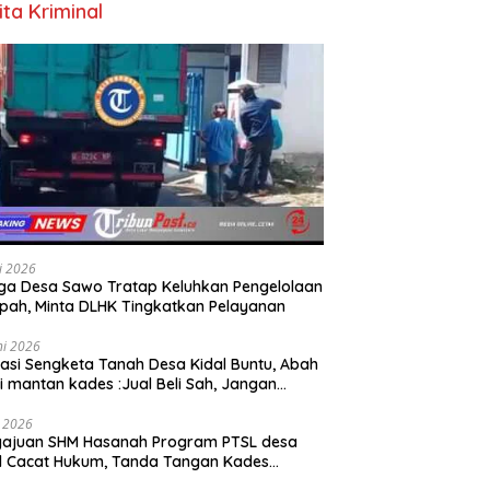
ita Kriminal
li 2026
a Desa Sawo Tratap Keluhkan Pengelolaan
ah, Minta DLHK Tingkatkan Pelayanan
ni 2026
asi Sengketa Tanah Desa Kidal Buntu, Abah
i mantan kades :Jual Beli Sah, Jangan
kan Kesalahan Administrasi Alat
batalkan Hak Warga.
i 2026
gajuan SHM Hasanah Program PTSL desa
l Cacat Hukum, Tanda Tangan Kades
ga Dipalsukan Oknum.