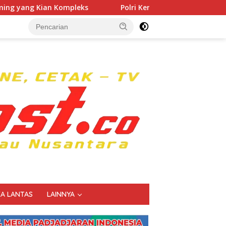
Polri Kerahkan 372 Taruna Akpol Dampingi Siswa di 73
KA LANTAS
LAINNYA