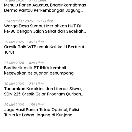
10 Juni 2026
13113 Lihat
Menuju Panen Agustus, Bhabinkamtibmas
Dermo Pantau Perkembangan Jagung
Milik Warga
2 September 2025
1513 Lihat
Warga Desa Sumput Meriahkan HUT RI
ke-80 dengan Jalan Sehat dan Sedekah
Bumi ‎
29 Mei 2026
1451 Lihat
Gresik Raih WTP untuk Kali ke-11 Berturut-
Turut
27 Mei 2024
1429 Lihat
Bus listrik milik PT INKA kembali
kecewakan pelayanan penumpang
30 Mei 2026
1231 Lihat
Tanamkan Karakter dan Literasi Siswa,
SDN 225 Gresik Gelar Program Qurban
Sekolah
29 Mei 2026
1159 Lihat
Jaga Hasil Panen Tetap Optimal, Polisi
Turun ke Lahan Jagung di Kunjang