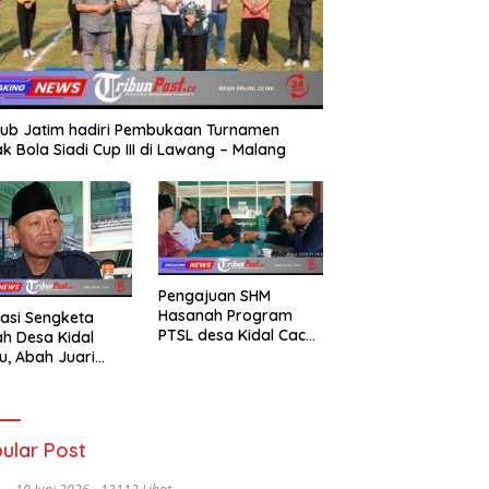
ub Jatim hadiri Pembukaan Turnamen
k Bola Siadi Cup III di Lawang – Malang
Pengajuan SHM
Hasanah Program
asi Sengketa
PTSL desa Kidal Cacat
h Desa Kidal
Hukum, Tanda Tangan
u, Abah Juari
Kades Diduga
an kades :Jual
Dipalsukan Oknum.
 Sah, Jangan
kan Kesalahan
nistrasi Alat
ular Post
batalkan Hak
ga.