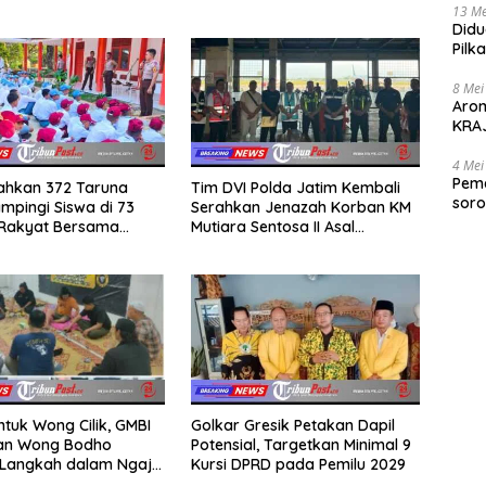
13 Me
Didu
Pilk
Gen
8 Mei
Aro
KRAJ
poli
4 Mei
Peme
rahkan 372 Taruna
Tim DVI Polda Jatim Kembali
soro
mpingi Siswa di 73
Serahkan Jenazah Korban KM
2025
 Rakyat Bersama
Mutiara Sentosa II Asal
Akademi TNI
Sumatera dan Sulawesi
kepada Keluarga
ntuk Wong Cilik, GMBI
Golkar Gresik Petakan Dapil
dan Wong Bodho
Potensial, Targetkan Minimal 9
Langkah dalam Ngaji
Kursi DPRD pada Pemilu 2029
k