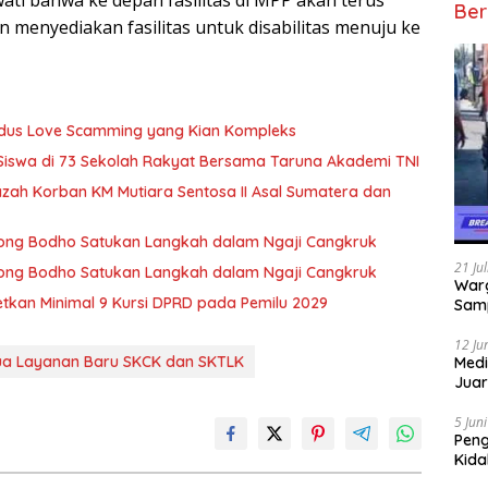
ti bahwa ke depan fasilitas di MPP akan terus
Ber
n menyediakan fasilitas untuk disabilitas menuju ke
Modus Love Scamming yang Kian Kompleks
 Siswa di 73 Sekolah Rakyat Bersama Taruna Akademi TNI
zah Korban KM Mutiara Sentosa II Asal Sumatera dan
 Wong Bodho Satukan Langkah dalam Ngaji Cangkruk
21 Ju
 Wong Bodho Satukan Langkah dalam Ngaji Cangkruk
Warg
getkan Minimal 9 Kursi DPRD pada Pemilu 2029
Samp
12 Ju
ua Layanan Baru SKCK dan SKTLK
Medi
Juar
Jadi
Mem
5 Jun
Pen
Kida
Didu