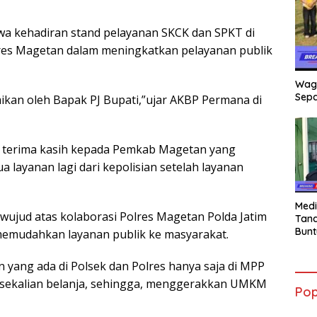
 kehadiran stand pelayanan SKCK dan SPKT di
res Magetan dalam meningkatkan pelayanan publik
Wag
Sepa
mikan oleh Bapak PJ Bupati,”ujar AKBP Permana di
 terima kasih kepada Pemkab Magetan yang
a layanan lagi dari kepolisian setelah layanan
Medi
wujud atas kolaborasi Polres Magetan Polda Jatim
Tana
Bunt
emudahkan layanan publik ke masyarakat.
mant
Beli
yang ada di Polsek dan Polres hanya saja di MPP
Jadi
Admi
at sekalian belanja, sehingga, menggerakkan UMKM
Pop
Mem
War