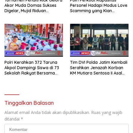
Akor Muda Domas Sukses
Personel Hadapi Modus Love
Digelar, Mujid Riduan
Scamming yang Kian
Serahkan trofi dan Hadiah
Kompleks
Kepada Juara
Polri Kerahkan 372 Taruna
Tim DVI Polda Jatim Kembali
Akpol Dampingi Siswa di 73
Serahkan Jenazah Korban
Sekolah Rakyat Bersama
KM Mutiara Sentosa II Asal
Taruna Akademi TNI
Sumatera dan Sulawesi
kepada Keluarga
Tinggalkan Balasan
Alamat email Anda tidak akan dipublikasikan.
Ruas yang wajib
ditandai
*