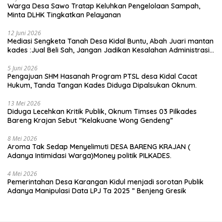
Warga Desa Sawo Tratap Keluhkan Pengelolaan Sampah,
Minta DLHK Tingkatkan Pelayanan
12 Juni 2026
Mediasi Sengketa Tanah Desa Kidal Buntu, Abah Juari mantan
kades :Jual Beli Sah, Jangan Jadikan Kesalahan Administrasi
Alat Membatalkan Hak Warga.
5 Juni 2026
Pengajuan SHM Hasanah Program PTSL desa Kidal Cacat
Hukum, Tanda Tangan Kades Diduga Dipalsukan Oknum.
13 Mei 2026
Diduga Lecehkan Kritik Publik, Oknum Timses 03 Pilkades
Bareng Krajan Sebut “Kelakuane Wong Gendeng”
8 Mei 2026
Aroma Tak Sedap Menyelimuti DESA BARENG KRAJAN (
Adanya Intimidasi Warga)Money politik PILKADES.
4 Mei 2026
Pemerintahan Desa Karangan Kidul menjadi sorotan Publik
Adanya Manipulasi Data LPJ Ta 2025 ” Benjeng Gresik