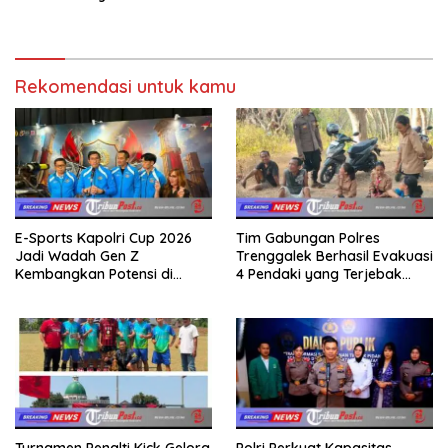
Taruna Akademi TNI
Sumatera dan Sulawesi
kepada Keluarga
Rekomendasi untuk kamu
E-Sports Kapolri Cup 2026
Tim Gabungan Polres
Jadi Wadah Gen Z
Trenggalek Berhasil Evakuasi
Kembangkan Potensi di
4 Pendaki yang Terjebak
Ekosistem Digital
Kebakaran di Gunung Orak
arik
Turnamen Penalti Kick Gelora
Polri Perkuat Kapasitas