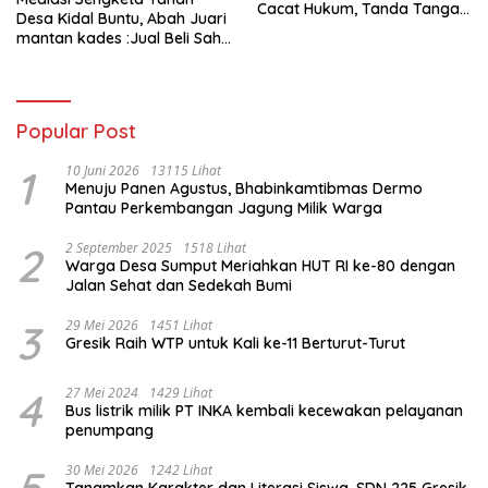
Cacat Hukum, Tanda Tangan
Desa Kidal Buntu, Abah Juari
Kades Diduga Dipalsukan
mantan kades :Jual Beli Sah,
Oknum.
Jangan Jadikan Kesalahan
Administrasi Alat
Membatalkan Hak Warga.
Popular Post
1
10 Juni 2026
13115 Lihat
Menuju Panen Agustus, Bhabinkamtibmas Dermo
Pantau Perkembangan Jagung Milik Warga
2
2 September 2025
1518 Lihat
Warga Desa Sumput Meriahkan HUT RI ke-80 dengan
Jalan Sehat dan Sedekah Bumi ‎
3
29 Mei 2026
1451 Lihat
Gresik Raih WTP untuk Kali ke-11 Berturut-Turut
4
27 Mei 2024
1429 Lihat
Bus listrik milik PT INKA kembali kecewakan pelayanan
penumpang
30 Mei 2026
1242 Lihat