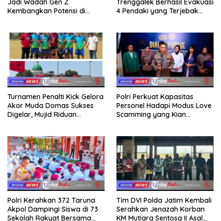
Jadi Wadah Gen Z
Trenggalek Berhasil Evakuasi
Kembangkan Potensi di
4 Pendaki yang Terjebak
Ekosistem Digital
Kebakaran di Gunung Orak
arik
Turnamen Penalti Kick Gelora
Polri Perkuat Kapasitas
Akor Muda Domas Sukses
Personel Hadapi Modus Love
Digelar, Mujid Riduan
Scamming yang Kian
Serahkan trofi dan Hadiah
Kompleks
Kepada Juara
Polri Kerahkan 372 Taruna
Tim DVI Polda Jatim Kembali
Akpol Dampingi Siswa di 73
Serahkan Jenazah Korban
Sekolah Rakyat Bersama
KM Mutiara Sentosa II Asal