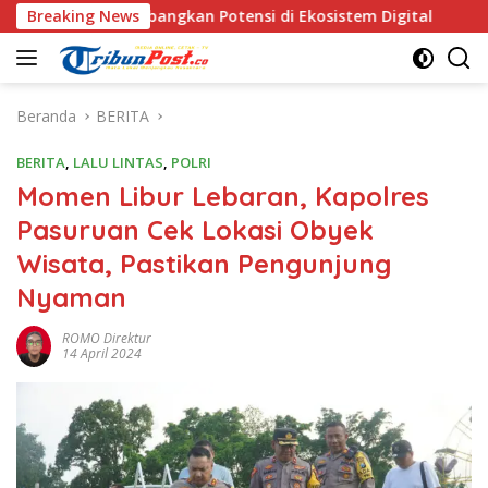
Langsung
 Kembangkan Potensi di Ekosistem Digital
Breaking News
Tim Gabungan
ke
konten
Beranda
BERITA
BERITA
,
LALU LINTAS
,
POLRI
Momen Libur Lebaran, Kapolres
Pasuruan Cek Lokasi Obyek
Wisata, Pastikan Pengunjung
Nyaman
ROMO Direktur
14 April 2024