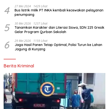
4
27 Mei 2024
1429 Lihat
Bus listrik milik PT INKA kembali kecewakan pelayanan
penumpang
5
30 Mei 2026
1237 Lihat
Tanamkan Karakter dan Literasi Siswa, SDN 225 Gresik
Gelar Program Qurban Sekolah
6
29 Mei 2026
1159 Lihat
Jaga Hasil Panen Tetap Optimal, Polisi Turun ke Lahan
Jagung di Kunjang
Berita Kriminal