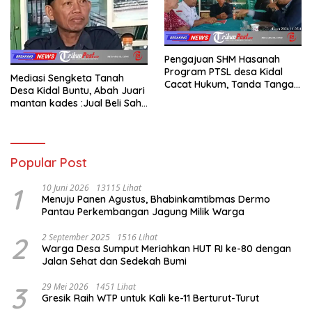
Pengajuan SHM Hasanah
Program PTSL desa Kidal
Mediasi Sengketa Tanah
Cacat Hukum, Tanda Tangan
Desa Kidal Buntu, Abah Juari
Kades Diduga Dipalsukan
mantan kades :Jual Beli Sah,
Oknum.
Jangan Jadikan Kesalahan
Administrasi Alat
Membatalkan Hak Warga.
Popular Post
1
10 Juni 2026
13115 Lihat
Menuju Panen Agustus, Bhabinkamtibmas Dermo
Pantau Perkembangan Jagung Milik Warga
2
2 September 2025
1516 Lihat
Warga Desa Sumput Meriahkan HUT RI ke-80 dengan
Jalan Sehat dan Sedekah Bumi ‎
3
29 Mei 2026
1451 Lihat
Gresik Raih WTP untuk Kali ke-11 Berturut-Turut