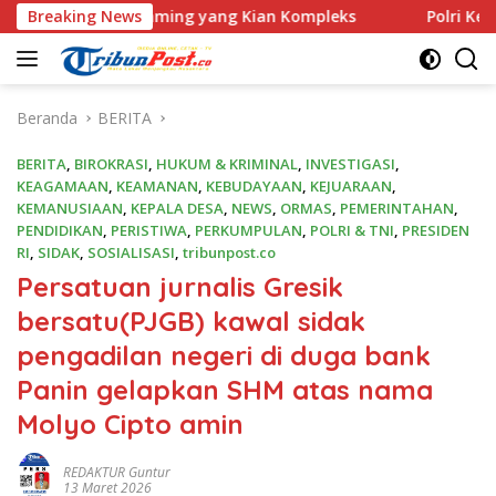
Langsung
Scamming yang Kian Kompleks
Breaking News
Polri Kerahkan 372 Taru
ke
konten
Beranda
BERITA
BERITA
,
BIROKRASI
,
HUKUM & KRIMINAL
,
INVESTIGASI
,
KEAGAMAAN
,
KEAMANAN
,
KEBUDAYAAN
,
KEJUARAAN
,
KEMANUSIAAN
,
KEPALA DESA
,
NEWS
,
ORMAS
,
PEMERINTAHAN
,
PENDIDIKAN
,
PERISTIWA
,
PERKUMPULAN
,
POLRI & TNI
,
PRESIDEN
RI
,
SIDAK
,
SOSIALISASI
,
tribunpost.co
Persatuan jurnalis Gresik
bersatu(PJGB) kawal sidak
pengadilan negeri di duga bank
Panin gelapkan SHM atas nama
Molyo Cipto amin
REDAKTUR Guntur
13 Maret 2026