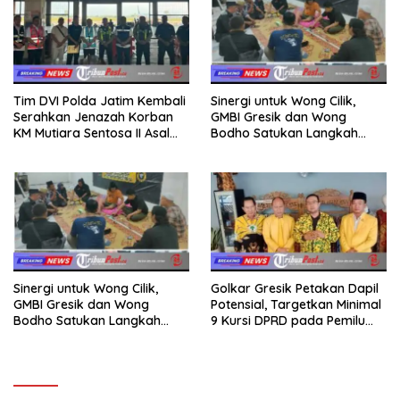
Tim DVI Polda Jatim Kembali
Sinergi untuk Wong Cilik,
Serahkan Jenazah Korban
GMBI Gresik dan Wong
KM Mutiara Sentosa II Asal
Bodho Satukan Langkah
Sumatera dan Sulawesi
dalam Ngaji Cangkruk
kepada Keluarga
Sinergi untuk Wong Cilik,
Golkar Gresik Petakan Dapil
GMBI Gresik dan Wong
Potensial, Targetkan Minimal
Bodho Satukan Langkah
9 Kursi DPRD pada Pemilu
dalam Ngaji Cangkruk
2029