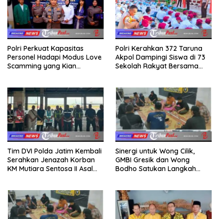
Polri Perkuat Kapasitas
Polri Kerahkan 372 Taruna
Personel Hadapi Modus Love
Akpol Dampingi Siswa di 73
Scamming yang Kian
Sekolah Rakyat Bersama
Kompleks
Taruna Akademi TNI
Tim DVI Polda Jatim Kembali
Sinergi untuk Wong Cilik,
Serahkan Jenazah Korban
GMBI Gresik dan Wong
KM Mutiara Sentosa II Asal
Bodho Satukan Langkah
Sumatera dan Sulawesi
dalam Ngaji Cangkruk
kepada Keluarga