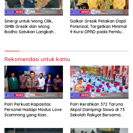
Sinergi untuk Wong Cilik,
Golkar Gresik Petakan Dapil
GMBI Gresik dan Wong
Potensial, Targetkan Minimal
Bodho Satukan Langkah
9 Kursi DPRD pada Pemilu
dalam Ngaji Cangkruk
2029
Rekomendasi untuk kamu
Polri Perkuat Kapasitas
Polri Kerahkan 372 Taruna
Personel Hadapi Modus Love
Akpol Dampingi Siswa di 73
Scamming yang Kian
Sekolah Rakyat Bersama
Kompleks
Taruna Akademi TNI