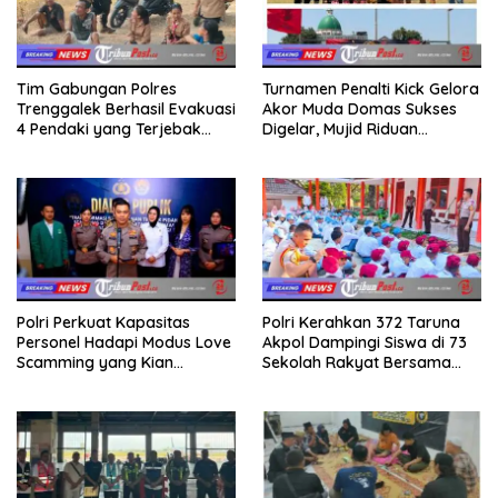
Tim Gabungan Polres
Turnamen Penalti Kick Gelora
Trenggalek Berhasil Evakuasi
Akor Muda Domas Sukses
4 Pendaki yang Terjebak
Digelar, Mujid Riduan
Kebakaran di Gunung Orak
Serahkan trofi dan Hadiah
arik
Kepada Juara
Polri Perkuat Kapasitas
Polri Kerahkan 372 Taruna
Personel Hadapi Modus Love
Akpol Dampingi Siswa di 73
Scamming yang Kian
Sekolah Rakyat Bersama
Kompleks
Taruna Akademi TNI