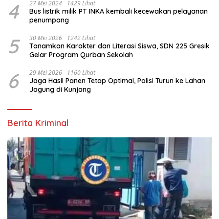
4
27 Mei 2024
1429 Lihat
Bus listrik milik PT INKA kembali kecewakan pelayanan
penumpang
5
30 Mei 2026
1242 Lihat
Tanamkan Karakter dan Literasi Siswa, SDN 225 Gresik
Gelar Program Qurban Sekolah
6
29 Mei 2026
1160 Lihat
Jaga Hasil Panen Tetap Optimal, Polisi Turun ke Lahan
Jagung di Kunjang
Berita Kriminal