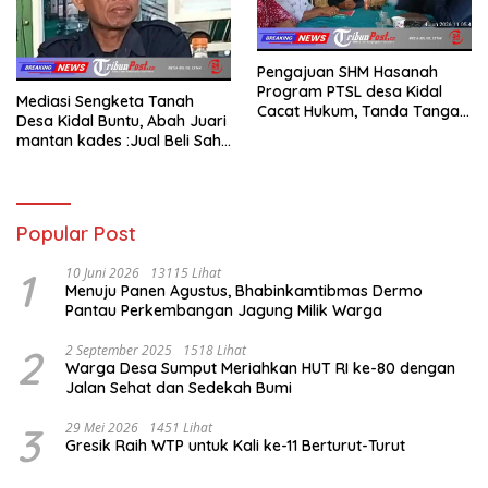
Pengajuan SHM Hasanah
Program PTSL desa Kidal
Mediasi Sengketa Tanah
Cacat Hukum, Tanda Tangan
Desa Kidal Buntu, Abah Juari
Kades Diduga Dipalsukan
mantan kades :Jual Beli Sah,
Oknum.
Jangan Jadikan Kesalahan
Administrasi Alat
Membatalkan Hak Warga.
Popular Post
1
10 Juni 2026
13115 Lihat
Menuju Panen Agustus, Bhabinkamtibmas Dermo
Pantau Perkembangan Jagung Milik Warga
2
2 September 2025
1518 Lihat
Warga Desa Sumput Meriahkan HUT RI ke-80 dengan
Jalan Sehat dan Sedekah Bumi ‎
3
29 Mei 2026
1451 Lihat
Gresik Raih WTP untuk Kali ke-11 Berturut-Turut