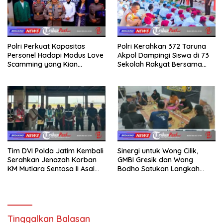
Polri Perkuat Kapasitas
Polri Kerahkan 372 Taruna
Personel Hadapi Modus Love
Akpol Dampingi Siswa di 73
Scamming yang Kian
Sekolah Rakyat Bersama
Kompleks
Taruna Akademi TNI
Tim DVI Polda Jatim Kembali
Sinergi untuk Wong Cilik,
Serahkan Jenazah Korban
GMBI Gresik dan Wong
KM Mutiara Sentosa II Asal
Bodho Satukan Langkah
Sumatera dan Sulawesi
dalam Ngaji Cangkruk
kepada Keluarga
Tinggalkan Balasan