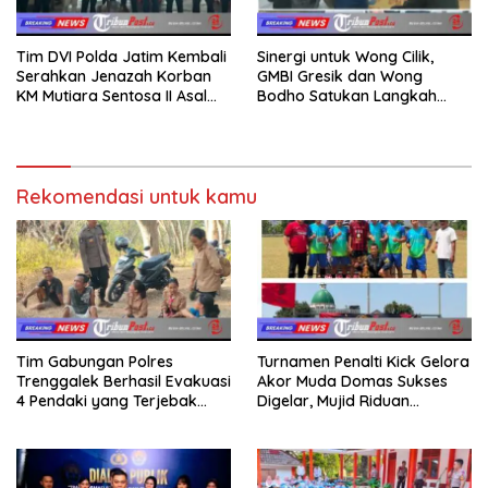
Tim DVI Polda Jatim Kembali
Sinergi untuk Wong Cilik,
Serahkan Jenazah Korban
GMBI Gresik dan Wong
KM Mutiara Sentosa II Asal
Bodho Satukan Langkah
Sumatera dan Sulawesi
dalam Ngaji Cangkruk
kepada Keluarga
Rekomendasi untuk kamu
Tim Gabungan Polres
Turnamen Penalti Kick Gelora
Trenggalek Berhasil Evakuasi
Akor Muda Domas Sukses
4 Pendaki yang Terjebak
Digelar, Mujid Riduan
Kebakaran di Gunung Orak
Serahkan trofi dan Hadiah
arik
Kepada Juara