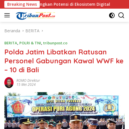
Langsung
mbangkan Potensi di Ekosistem Digital
Breaking News
Tim Gabungan P
ke
konten
Beranda
BERITA
BERITA
,
POLRI & TNI
,
tribunpost.co
Polda Jatim Libatkan Ratusan
Personel Gabungan Kawal WWF ke
– 10 di Bali
ROMO Direktur
15 Mei 2024