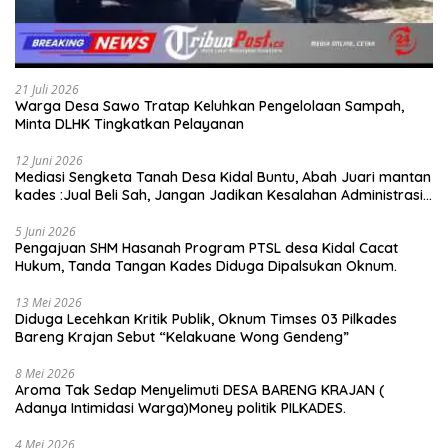
21 Juli 2026
Warga Desa Sawo Tratap Keluhkan Pengelolaan Sampah,
Minta DLHK Tingkatkan Pelayanan
12 Juni 2026
Mediasi Sengketa Tanah Desa Kidal Buntu, Abah Juari mantan
kades :Jual Beli Sah, Jangan Jadikan Kesalahan Administrasi
Alat Membatalkan Hak Warga.
5 Juni 2026
Pengajuan SHM Hasanah Program PTSL desa Kidal Cacat
Hukum, Tanda Tangan Kades Diduga Dipalsukan Oknum.
13 Mei 2026
Diduga Lecehkan Kritik Publik, Oknum Timses 03 Pilkades
Bareng Krajan Sebut “Kelakuane Wong Gendeng”
8 Mei 2026
Aroma Tak Sedap Menyelimuti DESA BARENG KRAJAN (
Adanya Intimidasi Warga)Money politik PILKADES.
4 Mei 2026