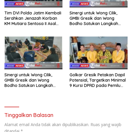
Tim DVI Polda Jatim Kembali
Sinergi untuk Wong Cilik,
Serahkan Jenazah Korban
GMBI Gresik dan Wong
KM Mutiara Sentosa II Asal
Bodho Satukan Langkah
Sumatera dan Sulawesi
dalam Ngaji Cangkruk
kepada Keluarga
Sinergi untuk Wong Cilik,
Golkar Gresik Petakan Dapil
GMBI Gresik dan Wong
Potensial, Targetkan Minimal
Bodho Satukan Langkah
9 Kursi DPRD pada Pemilu
dalam Ngaji Cangkruk
2029
Tinggalkan Balasan
Alamat email Anda tidak akan dipublikasikan.
Ruas yang wajib
ditandai
*