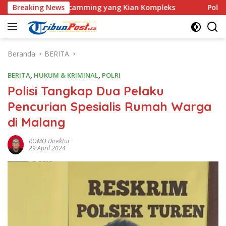
Langsung
ve Scamming yang Kian Kompleks
Breaking News
Polri Kerahkan 372 Ta
ke
konten
Beranda
BERITA
BERITA
,
HUKUM & KRIMINAL
,
POLRI
Polisi Tangkap Dua Pelaku
Pencurian Spesialis Rumah Warga
di Malang
ROMO Direktur
29 April 2024