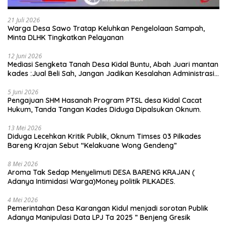
21 Juli 2026
Warga Desa Sawo Tratap Keluhkan Pengelolaan Sampah,
Minta DLHK Tingkatkan Pelayanan
12 Juni 2026
Mediasi Sengketa Tanah Desa Kidal Buntu, Abah Juari mantan
kades :Jual Beli Sah, Jangan Jadikan Kesalahan Administrasi
Alat Membatalkan Hak Warga.
5 Juni 2026
Pengajuan SHM Hasanah Program PTSL desa Kidal Cacat
Hukum, Tanda Tangan Kades Diduga Dipalsukan Oknum.
13 Mei 2026
Diduga Lecehkan Kritik Publik, Oknum Timses 03 Pilkades
Bareng Krajan Sebut “Kelakuane Wong Gendeng”
8 Mei 2026
Aroma Tak Sedap Menyelimuti DESA BARENG KRAJAN (
Adanya Intimidasi Warga)Money politik PILKADES.
4 Mei 2026
Pemerintahan Desa Karangan Kidul menjadi sorotan Publik
Adanya Manipulasi Data LPJ Ta 2025 ” Benjeng Gresik