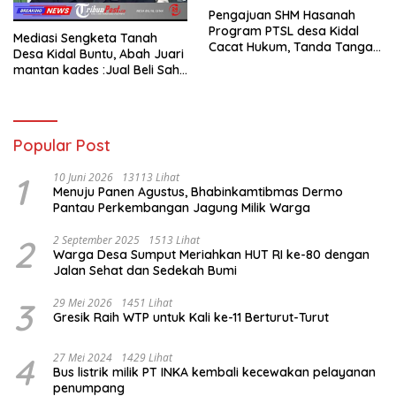
Pengajuan SHM Hasanah
Program PTSL desa Kidal
Mediasi Sengketa Tanah
Cacat Hukum, Tanda Tangan
Desa Kidal Buntu, Abah Juari
Kades Diduga Dipalsukan
mantan kades :Jual Beli Sah,
Oknum.
Jangan Jadikan Kesalahan
Administrasi Alat
Membatalkan Hak Warga.
Popular Post
1
10 Juni 2026
13113 Lihat
Menuju Panen Agustus, Bhabinkamtibmas Dermo
Pantau Perkembangan Jagung Milik Warga
2
2 September 2025
1513 Lihat
Warga Desa Sumput Meriahkan HUT RI ke-80 dengan
Jalan Sehat dan Sedekah Bumi ‎
3
29 Mei 2026
1451 Lihat
Gresik Raih WTP untuk Kali ke-11 Berturut-Turut
4
27 Mei 2024
1429 Lihat
Bus listrik milik PT INKA kembali kecewakan pelayanan
penumpang