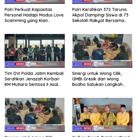
Polri Perkuat Kapasitas
Polri Kerahkan 372 Taruna
Personel Hadapi Modus Love
Akpol Dampingi Siswa di 73
Scamming yang Kian
Sekolah Rakyat Bersama
Kompleks
Taruna Akademi TNI
Tim DVI Polda Jatim Kembali
Sinergi untuk Wong Cilik,
Serahkan Jenazah Korban
GMBI Gresik dan Wong
KM Mutiara Sentosa II Asal
Bodho Satukan Langkah
Sumatera dan Sulawesi
dalam Ngaji Cangkruk
kepada Keluarga