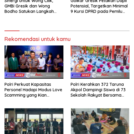
Sinergi untuk Wong Cilik,
Golkar Gresik Petakan Dapil
GMBI Gresik dan Wong
Potensial, Targetkan Minimal
Bodho Satukan Langkah
9 Kursi DPRD pada Pemilu
dalam Ngaji Cangkruk
2029
Rekomendasi untuk kamu
Polri Perkuat Kapasitas
Polri Kerahkan 372 Taruna
Personel Hadapi Modus Love
Akpol Dampingi Siswa di 73
Scamming yang Kian
Sekolah Rakyat Bersama
Kompleks
Taruna Akademi TNI