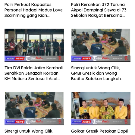
Polri Perkuat Kapasitas
Polri Kerahkan 372 Taruna
Personel Hadapi Modus Love
Akpol Dampingi Siswa di 73
Scamming yang Kian
Sekolah Rakyat Bersama
Kompleks
Taruna Akademi TNI
Tim DVI Polda Jatim Kembali
Sinergi untuk Wong Cilik,
Serahkan Jenazah Korban
GMBI Gresik dan Wong
KM Mutiara Sentosa II Asal
Bodho Satukan Langkah
Sumatera dan Sulawesi
dalam Ngaji Cangkruk
kepada Keluarga
Sinergi untuk Wong Cilik,
Golkar Gresik Petakan Dapil