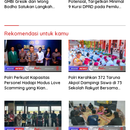
GMBI Gresik dan Wong
Potensial, Targetkan Minimal
Bodho Satukan Langkah
9 Kursi DPRD pada Pemilu
dalam Ngaji Cangkruk
2029
Rekomendasi untuk kamu
Polri Perkuat Kapasitas
Polri Kerahkan 372 Taruna
Personel Hadapi Modus Love
Akpol Dampingi Siswa di 73
Scamming yang Kian
Sekolah Rakyat Bersama
Kompleks
Taruna Akademi TNI