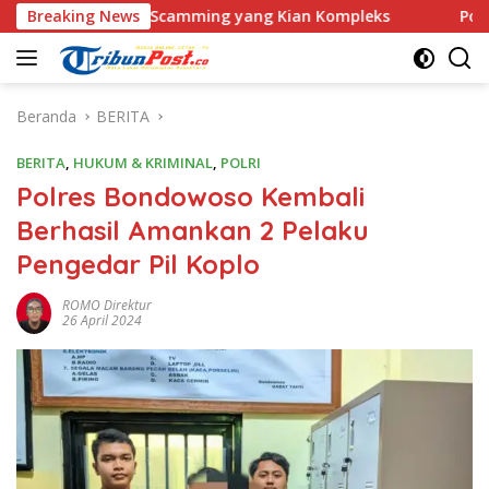
Langsung
s Love Scamming yang Kian Kompleks
Breaking News
Polri Kerahkan 37
ke
konten
Beranda
BERITA
BERITA
,
HUKUM & KRIMINAL
,
POLRI
Polres Bondowoso Kembali
Berhasil Amankan 2 Pelaku
Pengedar Pil Koplo
ROMO Direktur
26 April 2024