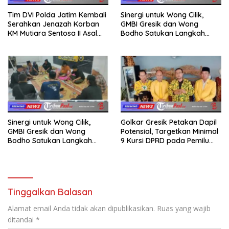
Tim DVI Polda Jatim Kembali
Sinergi untuk Wong Cilik,
Serahkan Jenazah Korban
GMBI Gresik dan Wong
KM Mutiara Sentosa II Asal
Bodho Satukan Langkah
Sumatera dan Sulawesi
dalam Ngaji Cangkruk
kepada Keluarga
Sinergi untuk Wong Cilik,
Golkar Gresik Petakan Dapil
GMBI Gresik dan Wong
Potensial, Targetkan Minimal
Bodho Satukan Langkah
9 Kursi DPRD pada Pemilu
dalam Ngaji Cangkruk
2029
Tinggalkan Balasan
Alamat email Anda tidak akan dipublikasikan.
Ruas yang wajib
ditandai
*