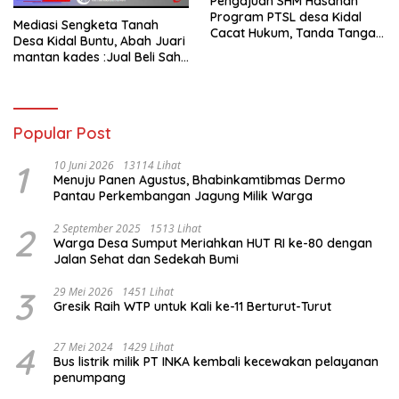
Pengajuan SHM Hasanah
Program PTSL desa Kidal
Mediasi Sengketa Tanah
Cacat Hukum, Tanda Tangan
Desa Kidal Buntu, Abah Juari
Kades Diduga Dipalsukan
mantan kades :Jual Beli Sah,
Oknum.
Jangan Jadikan Kesalahan
Administrasi Alat
Membatalkan Hak Warga.
Popular Post
1
10 Juni 2026
13114 Lihat
Menuju Panen Agustus, Bhabinkamtibmas Dermo
Pantau Perkembangan Jagung Milik Warga
2
2 September 2025
1513 Lihat
Warga Desa Sumput Meriahkan HUT RI ke-80 dengan
Jalan Sehat dan Sedekah Bumi ‎
3
29 Mei 2026
1451 Lihat
Gresik Raih WTP untuk Kali ke-11 Berturut-Turut
4
27 Mei 2024
1429 Lihat
Bus listrik milik PT INKA kembali kecewakan pelayanan
penumpang