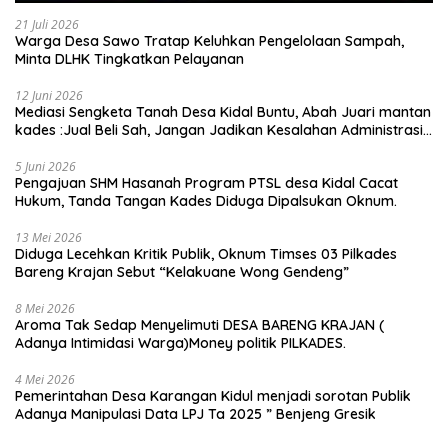
21 Juli 2026
Warga Desa Sawo Tratap Keluhkan Pengelolaan Sampah,
Minta DLHK Tingkatkan Pelayanan
12 Juni 2026
Mediasi Sengketa Tanah Desa Kidal Buntu, Abah Juari mantan
kades :Jual Beli Sah, Jangan Jadikan Kesalahan Administrasi
Alat Membatalkan Hak Warga.
5 Juni 2026
Pengajuan SHM Hasanah Program PTSL desa Kidal Cacat
Hukum, Tanda Tangan Kades Diduga Dipalsukan Oknum.
13 Mei 2026
Diduga Lecehkan Kritik Publik, Oknum Timses 03 Pilkades
Bareng Krajan Sebut “Kelakuane Wong Gendeng”
8 Mei 2026
Aroma Tak Sedap Menyelimuti DESA BARENG KRAJAN (
Adanya Intimidasi Warga)Money politik PILKADES.
4 Mei 2026
Pemerintahan Desa Karangan Kidul menjadi sorotan Publik
Adanya Manipulasi Data LPJ Ta 2025 ” Benjeng Gresik