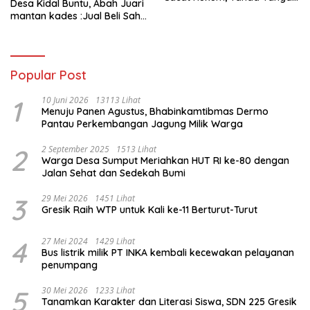
Desa Kidal Buntu, Abah Juari
Kades Diduga Dipalsukan
mantan kades :Jual Beli Sah,
Oknum.
Jangan Jadikan Kesalahan
Administrasi Alat
Membatalkan Hak Warga.
Popular Post
1
10 Juni 2026
13113 Lihat
Menuju Panen Agustus, Bhabinkamtibmas Dermo
Pantau Perkembangan Jagung Milik Warga
2
2 September 2025
1513 Lihat
Warga Desa Sumput Meriahkan HUT RI ke-80 dengan
Jalan Sehat dan Sedekah Bumi ‎
3
29 Mei 2026
1451 Lihat
Gresik Raih WTP untuk Kali ke-11 Berturut-Turut
4
27 Mei 2024
1429 Lihat
Bus listrik milik PT INKA kembali kecewakan pelayanan
penumpang
5
30 Mei 2026
1233 Lihat
Tanamkan Karakter dan Literasi Siswa, SDN 225 Gresik