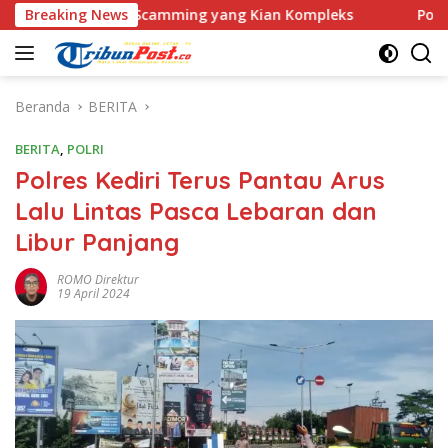
Langsung
 Love Scamming yang Kian Kompleks
Breaking News
Polri Kerahkan 372
ke
konten
Beranda
BERITA
BERITA
,
POLRI
Polres Kediri Terus Pantau Arus
Lalu Lintas Pasca Lebaran dan
Libur Panjang
ROMO Direktur
19 April 2024