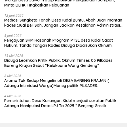
Minta DLHK Tingkatkan Pelayanan
12 Juni 2026
Mediasi Sengketa Tanah Desa Kidal Buntu, Abah Juari mantan
kades :Jual Beli Sah, Jangan Jadikan Kesalahan Administrasi
Alat Membatalkan Hak Warga.
5 Juni 2026
Pengajuan SHM Hasanah Program PTSL desa Kidal Cacat
Hukum, Tanda Tangan Kades Diduga Dipalsukan Oknum.
13 Mei 2026
Diduga Lecehkan Kritik Publik, Oknum Timses 03 Pilkades
Bareng Krajan Sebut “Kelakuane Wong Gendeng”
8 Mei 2026
Aroma Tak Sedap Menyelimuti DESA BARENG KRAJAN (
Adanya Intimidasi Warga)Money politik PILKADES.
4 Mei 2026
Pemerintahan Desa Karangan Kidul menjadi sorotan Publik
Adanya Manipulasi Data LPJ Ta 2025 ” Benjeng Gresik