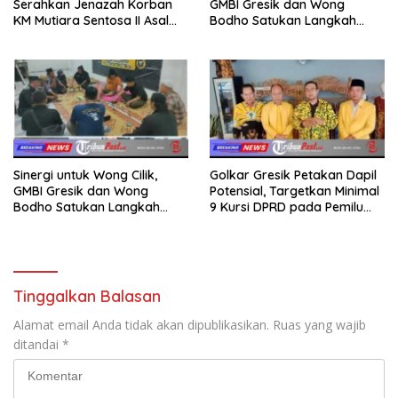
Serahkan Jenazah Korban
GMBI Gresik dan Wong
KM Mutiara Sentosa II Asal
Bodho Satukan Langkah
Sumatera dan Sulawesi
dalam Ngaji Cangkruk
kepada Keluarga
Sinergi untuk Wong Cilik,
Golkar Gresik Petakan Dapil
GMBI Gresik dan Wong
Potensial, Targetkan Minimal
Bodho Satukan Langkah
9 Kursi DPRD pada Pemilu
dalam Ngaji Cangkruk
2029
Tinggalkan Balasan
Alamat email Anda tidak akan dipublikasikan.
Ruas yang wajib
ditandai
*