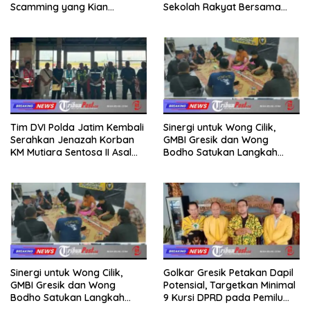
Scamming yang Kian
Sekolah Rakyat Bersama
Kompleks
Taruna Akademi TNI
Tim DVI Polda Jatim Kembali
Sinergi untuk Wong Cilik,
Serahkan Jenazah Korban
GMBI Gresik dan Wong
KM Mutiara Sentosa II Asal
Bodho Satukan Langkah
Sumatera dan Sulawesi
dalam Ngaji Cangkruk
kepada Keluarga
Sinergi untuk Wong Cilik,
Golkar Gresik Petakan Dapil
GMBI Gresik dan Wong
Potensial, Targetkan Minimal
Bodho Satukan Langkah
9 Kursi DPRD pada Pemilu
dalam Ngaji Cangkruk
2029