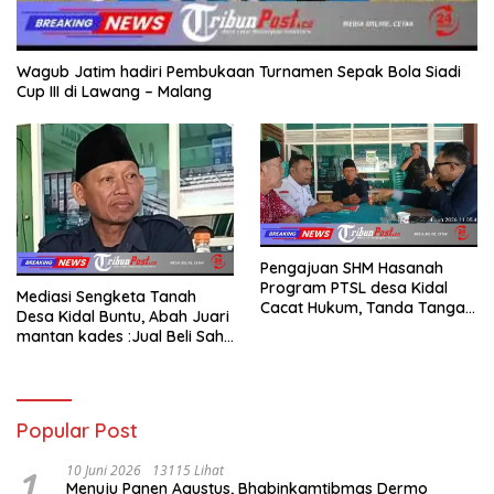
Wagub Jatim hadiri Pembukaan Turnamen Sepak Bola Siadi
Cup III di Lawang – Malang
Pengajuan SHM Hasanah
Program PTSL desa Kidal
Mediasi Sengketa Tanah
Cacat Hukum, Tanda Tangan
Desa Kidal Buntu, Abah Juari
Kades Diduga Dipalsukan
mantan kades :Jual Beli Sah,
Oknum.
Jangan Jadikan Kesalahan
Administrasi Alat
Membatalkan Hak Warga.
Popular Post
1
10 Juni 2026
13115 Lihat
Menuju Panen Agustus, Bhabinkamtibmas Dermo