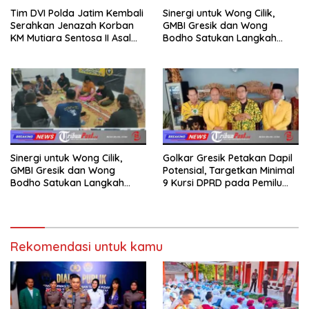
Tim DVI Polda Jatim Kembali
Sinergi untuk Wong Cilik,
Serahkan Jenazah Korban
GMBI Gresik dan Wong
KM Mutiara Sentosa II Asal
Bodho Satukan Langkah
Sumatera dan Sulawesi
dalam Ngaji Cangkruk
kepada Keluarga
Sinergi untuk Wong Cilik,
Golkar Gresik Petakan Dapil
GMBI Gresik dan Wong
Potensial, Targetkan Minimal
Bodho Satukan Langkah
9 Kursi DPRD pada Pemilu
dalam Ngaji Cangkruk
2029
Rekomendasi untuk kamu