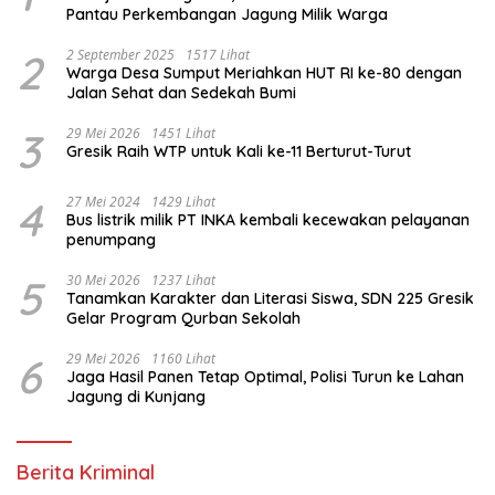
Pantau Perkembangan Jagung Milik Warga
2
2 September 2025
1517 Lihat
Warga Desa Sumput Meriahkan HUT RI ke-80 dengan
Jalan Sehat dan Sedekah Bumi ‎
3
29 Mei 2026
1451 Lihat
Gresik Raih WTP untuk Kali ke-11 Berturut-Turut
4
27 Mei 2024
1429 Lihat
Bus listrik milik PT INKA kembali kecewakan pelayanan
penumpang
5
30 Mei 2026
1237 Lihat
Tanamkan Karakter dan Literasi Siswa, SDN 225 Gresik
Gelar Program Qurban Sekolah
6
29 Mei 2026
1160 Lihat
Jaga Hasil Panen Tetap Optimal, Polisi Turun ke Lahan
Jagung di Kunjang
Berita Kriminal