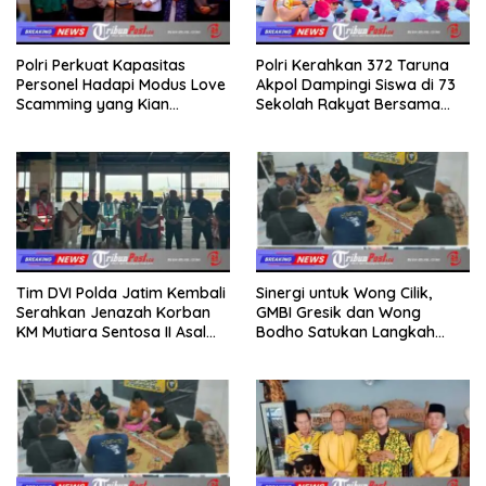
Polri Perkuat Kapasitas
Polri Kerahkan 372 Taruna
Personel Hadapi Modus Love
Akpol Dampingi Siswa di 73
Scamming yang Kian
Sekolah Rakyat Bersama
Kompleks
Taruna Akademi TNI
Tim DVI Polda Jatim Kembali
Sinergi untuk Wong Cilik,
Serahkan Jenazah Korban
GMBI Gresik dan Wong
KM Mutiara Sentosa II Asal
Bodho Satukan Langkah
Sumatera dan Sulawesi
dalam Ngaji Cangkruk
kepada Keluarga