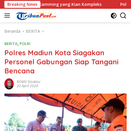
Langsung
Love Scamming yang Kian Kompleks
Breaking News
Polri Kerahkan 372 
ke
konten
Beranda
BERITA
BERITA
,
POLRI
Polres Madiun Kota Siagakan
Personel Gabungan Siap Tangani
Bencana
ROMO Direktur
20 April 2024