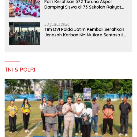
Polri Kerahkan 372 Taruna Akpol
Dampingi Siswa di 73 Sekolah Rakyat
Bersama Taruna Akademi TNI
5 Agustus 2026
Tim DVI Polda Jatim Kembali Serahkan
Jenazah Korban KM Mutiara Sentosa II
Asal Sumatera dan Sulawesi kepada
Keluarga
TNI & POLRI