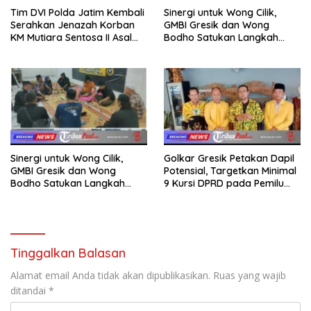
Tim DVI Polda Jatim Kembali
Sinergi untuk Wong Cilik,
Serahkan Jenazah Korban
GMBI Gresik dan Wong
KM Mutiara Sentosa II Asal
Bodho Satukan Langkah
Sumatera dan Sulawesi
dalam Ngaji Cangkruk
kepada Keluarga
Sinergi untuk Wong Cilik,
Golkar Gresik Petakan Dapil
GMBI Gresik dan Wong
Potensial, Targetkan Minimal
Bodho Satukan Langkah
9 Kursi DPRD pada Pemilu
dalam Ngaji Cangkruk
2029
Tinggalkan Balasan
Alamat email Anda tidak akan dipublikasikan.
Ruas yang wajib
ditandai
*