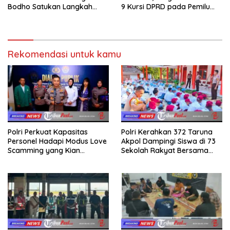
Bodho Satukan Langkah
9 Kursi DPRD pada Pemilu
dalam Ngaji Cangkruk
2029
Rekomendasi untuk kamu
Polri Perkuat Kapasitas
Polri Kerahkan 372 Taruna
Personel Hadapi Modus Love
Akpol Dampingi Siswa di 73
Scamming yang Kian
Sekolah Rakyat Bersama
Kompleks
Taruna Akademi TNI