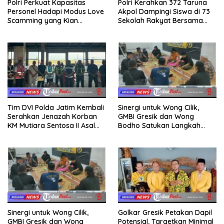
Polri Perkuat Kapasitas
Polri Kerahkan 372 Taruna
Personel Hadapi Modus Love
Akpol Dampingi Siswa di 73
Scamming yang Kian
Sekolah Rakyat Bersama
Kompleks
Taruna Akademi TNI
Tim DVI Polda Jatim Kembali
Sinergi untuk Wong Cilik,
Serahkan Jenazah Korban
GMBI Gresik dan Wong
KM Mutiara Sentosa II Asal
Bodho Satukan Langkah
Sumatera dan Sulawesi
dalam Ngaji Cangkruk
kepada Keluarga
Sinergi untuk Wong Cilik,
Golkar Gresik Petakan Dapil
GMBI Gresik dan Wong
Potensial, Targetkan Minimal