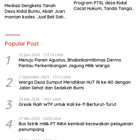
Program PTSL desa Kidal
Mediasi Sengketa Tanah
Cacat Hukum, Tanda Tangan
Desa Kidal Buntu, Abah Juari
Kades Diduga Dipalsukan
mantan kades :Jual Beli Sah,
Oknum.
Jangan Jadikan Kesalahan
Administrasi Alat
Membatalkan Hak Warga.
Popular Post
1
10 Juni 2026
13114 Lihat
Menuju Panen Agustus, Bhabinkamtibmas Dermo
Pantau Perkembangan Jagung Milik Warga
2
2 September 2025
1513 Lihat
Warga Desa Sumput Meriahkan HUT RI ke-80 dengan
Jalan Sehat dan Sedekah Bumi ‎
3
29 Mei 2026
1451 Lihat
Gresik Raih WTP untuk Kali ke-11 Berturut-Turut
4
27 Mei 2024
1429 Lihat
Bus listrik milik PT INKA kembali kecewakan pelayanan
penumpang