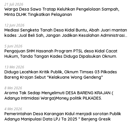
21 Juli 2026
Warga Desa Sawo Tratap Keluhkan Pengelolaan Sampah,
Minta DLHK Tingkatkan Pelayanan
12 Juni 2026
Mediasi Sengketa Tanah Desa Kidal Buntu, Abah Juari mantan
kades :Jual Beli Sah, Jangan Jadikan Kesalahan Administrasi
Alat Membatalkan Hak Warga.
5 Juni 2026
Pengajuan SHM Hasanah Program PTSL desa Kidal Cacat
Hukum, Tanda Tangan Kades Diduga Dipalsukan Oknum.
13 Mei 2026
Diduga Lecehkan Kritik Publik, Oknum Timses 03 Pilkades
Bareng Krajan Sebut “Kelakuane Wong Gendeng”
8 Mei 2026
Aroma Tak Sedap Menyelimuti DESA BARENG KRAJAN (
Adanya Intimidasi Warga)Money politik PILKADES.
4 Mei 2026
Pemerintahan Desa Karangan Kidul menjadi sorotan Publik
Adanya Manipulasi Data LPJ Ta 2025 ” Benjeng Gresik