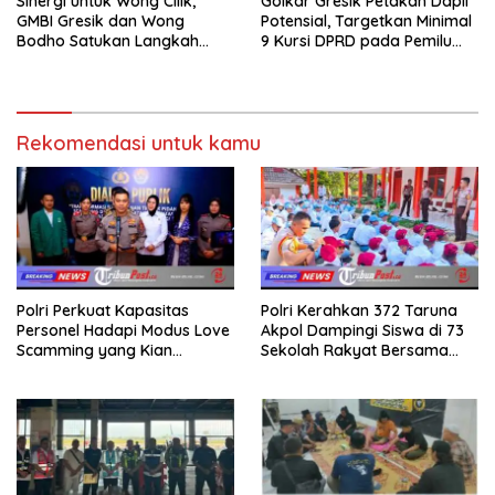
Sinergi untuk Wong Cilik,
Golkar Gresik Petakan Dapil
GMBI Gresik dan Wong
Potensial, Targetkan Minimal
Bodho Satukan Langkah
9 Kursi DPRD pada Pemilu
dalam Ngaji Cangkruk
2029
Rekomendasi untuk kamu
Polri Perkuat Kapasitas
Polri Kerahkan 372 Taruna
Personel Hadapi Modus Love
Akpol Dampingi Siswa di 73
Scamming yang Kian
Sekolah Rakyat Bersama
Kompleks
Taruna Akademi TNI