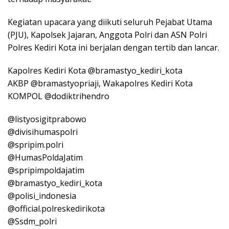
Kegiatan upacara yang diikuti seluruh Pejabat Utama
(PJU), Kapolsek Jajaran, Anggota Polri dan ASN Polri
Polres Kediri Kota ini berjalan dengan tertib dan lancar.
Kapolres Kediri Kota @bramastyo_kediri_kota
AKBP @bramastyopriaji, Wakapolres Kediri Kota
KOMPOL @dodiktrihendro
@listyosigitprabowo
@divisihumaspolri
@spripim.polri
@HumasPoldaJatim
@spripimpoldajatim
@bramastyo_kediri_kota
@polisi_indonesia
@official.polreskedirikota
@Ssdm_polri