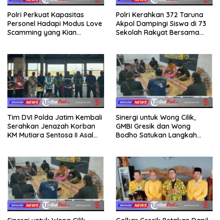
Polri Perkuat Kapasitas
Polri Kerahkan 372 Taruna
Personel Hadapi Modus Love
Akpol Dampingi Siswa di 73
Scamming yang Kian
Sekolah Rakyat Bersama
Kompleks
Taruna Akademi TNI
Tim DVI Polda Jatim Kembali
Sinergi untuk Wong Cilik,
Serahkan Jenazah Korban
GMBI Gresik dan Wong
KM Mutiara Sentosa II Asal
Bodho Satukan Langkah
Sumatera dan Sulawesi
dalam Ngaji Cangkruk
kepada Keluarga