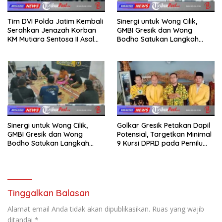
Tim DVI Polda Jatim Kembali
Sinergi untuk Wong Cilik,
Serahkan Jenazah Korban
GMBI Gresik dan Wong
KM Mutiara Sentosa II Asal
Bodho Satukan Langkah
Sumatera dan Sulawesi
dalam Ngaji Cangkruk
kepada Keluarga
Sinergi untuk Wong Cilik,
Golkar Gresik Petakan Dapil
GMBI Gresik dan Wong
Potensial, Targetkan Minimal
Bodho Satukan Langkah
9 Kursi DPRD pada Pemilu
dalam Ngaji Cangkruk
2029
Tinggalkan Balasan
Alamat email Anda tidak akan dipublikasikan.
Ruas yang wajib
ditandai
*