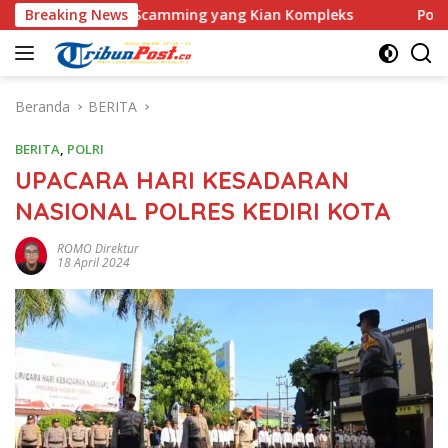
Langsung
s Love Scamming yang Kian Kompleks
Breaking News
Polri Kerahkan 37
ke
konten
Beranda
BERITA
BERITA
,
POLRI
UPACARA HARI KESADARAN
NASIONAL POLRES KEDIRI KOTA
ROMO Direktur
18 April 2024