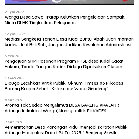
21 Juli 2026
Warga Desa Sawo Tratap Keluhkan Pengelolaan Sampah,
Minta DLHK Tingkatkan Pelayanan
12 Juni 2026
Mediasi Sengketa Tanah Desa Kidal Buntu, Abah Juari mantan
kades :Jual Beli Sah, Jangan Jadikan Kesalahan Administrasi
Alat Membatalkan Hak Warga.
5 Juni 2026
Pengajuan SHM Hasanah Program PTSL desa Kidal Cacat
Hukum, Tanda Tangan Kades Diduga Dipalsukan Oknum.
13 Mei 2026
Diduga Lecehkan Kritik Publik, Oknum Timses 03 Pilkades
Bareng Krajan Sebut “Kelakuane Wong Gendeng”
8 Mei 2026
Aroma Tak Sedap Menyelimuti DESA BARENG KRAJAN (
Adanya Intimidasi Warga)Money politik PILKADES.
4 Mei 2026
Pemerintahan Desa Karangan Kidul menjadi sorotan Publik
Adanya Manipulasi Data LPJ Ta 2025 ” Benjeng Gresik