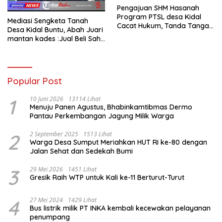
Pengajuan SHM Hasanah
Program PTSL desa Kidal
Mediasi Sengketa Tanah
Cacat Hukum, Tanda Tangan
Desa Kidal Buntu, Abah Juari
Kades Diduga Dipalsukan
mantan kades :Jual Beli Sah,
Oknum.
Jangan Jadikan Kesalahan
Administrasi Alat
Membatalkan Hak Warga.
Popular Post
1
10 Juni 2026
13114 Lihat
Menuju Panen Agustus, Bhabinkamtibmas Dermo
Pantau Perkembangan Jagung Milik Warga
2
2 September 2025
1513 Lihat
Warga Desa Sumput Meriahkan HUT RI ke-80 dengan
Jalan Sehat dan Sedekah Bumi ‎
3
29 Mei 2026
1451 Lihat
Gresik Raih WTP untuk Kali ke-11 Berturut-Turut
4
27 Mei 2024
1429 Lihat
Bus listrik milik PT INKA kembali kecewakan pelayanan
penumpang