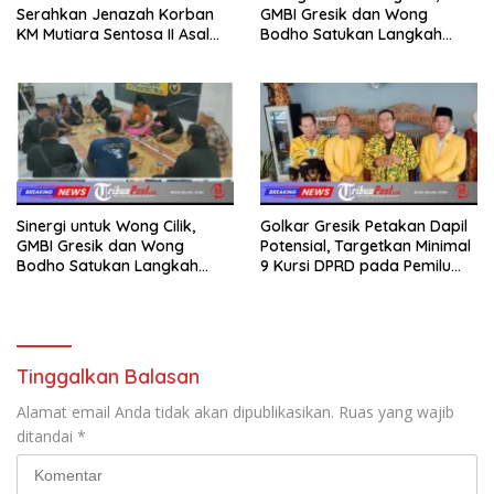
Serahkan Jenazah Korban
GMBI Gresik dan Wong
KM Mutiara Sentosa II Asal
Bodho Satukan Langkah
Sumatera dan Sulawesi
dalam Ngaji Cangkruk
kepada Keluarga
Sinergi untuk Wong Cilik,
Golkar Gresik Petakan Dapil
GMBI Gresik dan Wong
Potensial, Targetkan Minimal
Bodho Satukan Langkah
9 Kursi DPRD pada Pemilu
dalam Ngaji Cangkruk
2029
Tinggalkan Balasan
Alamat email Anda tidak akan dipublikasikan.
Ruas yang wajib
ditandai
*