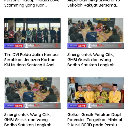
Scamming yang Kian
Sekolah Rakyat Bersama
Kompleks
Taruna Akademi TNI
Tim DVI Polda Jatim Kembali
Sinergi untuk Wong Cilik,
Serahkan Jenazah Korban
GMBI Gresik dan Wong
KM Mutiara Sentosa II Asal
Bodho Satukan Langkah
Sumatera dan Sulawesi
dalam Ngaji Cangkruk
kepada Keluarga
Sinergi untuk Wong Cilik,
Golkar Gresik Petakan Dapil
GMBI Gresik dan Wong
Potensial, Targetkan Minimal
Bodho Satukan Langkah
9 Kursi DPRD pada Pemilu