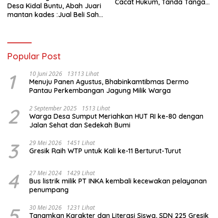
Cacat Hukum, Tanda Tangan
Desa Kidal Buntu, Abah Juari
Kades Diduga Dipalsukan
mantan kades :Jual Beli Sah,
Oknum.
Jangan Jadikan Kesalahan
Administrasi Alat
Membatalkan Hak Warga.
Popular Post
1
10 Juni 2026
13113 Lihat
Menuju Panen Agustus, Bhabinkamtibmas Dermo
Pantau Perkembangan Jagung Milik Warga
2
2 September 2025
1513 Lihat
Warga Desa Sumput Meriahkan HUT RI ke-80 dengan
Jalan Sehat dan Sedekah Bumi ‎
3
29 Mei 2026
1451 Lihat
Gresik Raih WTP untuk Kali ke-11 Berturut-Turut
4
27 Mei 2024
1429 Lihat
Bus listrik milik PT INKA kembali kecewakan pelayanan
penumpang
5
30 Mei 2026
1231 Lihat
Tanamkan Karakter dan Literasi Siswa, SDN 225 Gresik