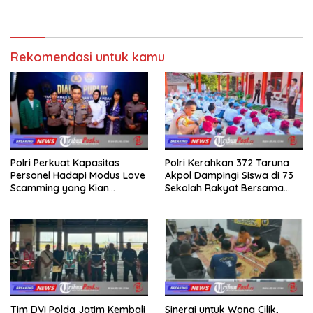
dalam Ngaji Cangkruk
2029
Rekomendasi untuk kamu
Polri Perkuat Kapasitas
Polri Kerahkan 372 Taruna
Personel Hadapi Modus Love
Akpol Dampingi Siswa di 73
Scamming yang Kian
Sekolah Rakyat Bersama
Kompleks
Taruna Akademi TNI
Tim DVI Polda Jatim Kembali
Sinergi untuk Wong Cilik,