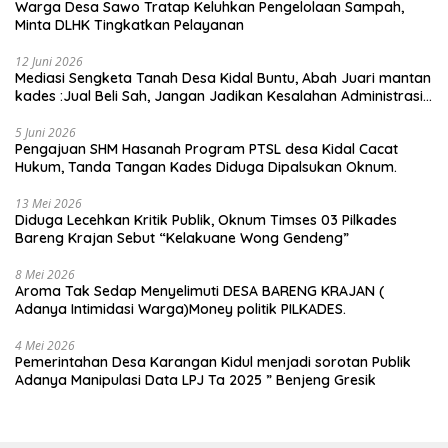
Warga Desa Sawo Tratap Keluhkan Pengelolaan Sampah,
Minta DLHK Tingkatkan Pelayanan
12 Juni 2026
Mediasi Sengketa Tanah Desa Kidal Buntu, Abah Juari mantan
kades :Jual Beli Sah, Jangan Jadikan Kesalahan Administrasi
Alat Membatalkan Hak Warga.
5 Juni 2026
Pengajuan SHM Hasanah Program PTSL desa Kidal Cacat
Hukum, Tanda Tangan Kades Diduga Dipalsukan Oknum.
13 Mei 2026
Diduga Lecehkan Kritik Publik, Oknum Timses 03 Pilkades
Bareng Krajan Sebut “Kelakuane Wong Gendeng”
8 Mei 2026
Aroma Tak Sedap Menyelimuti DESA BARENG KRAJAN (
Adanya Intimidasi Warga)Money politik PILKADES.
4 Mei 2026
Pemerintahan Desa Karangan Kidul menjadi sorotan Publik
Adanya Manipulasi Data LPJ Ta 2025 ” Benjeng Gresik