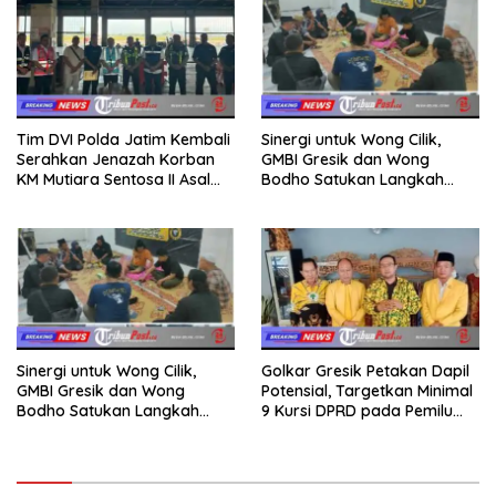
Tim DVI Polda Jatim Kembali
Sinergi untuk Wong Cilik,
Serahkan Jenazah Korban
GMBI Gresik dan Wong
KM Mutiara Sentosa II Asal
Bodho Satukan Langkah
Sumatera dan Sulawesi
dalam Ngaji Cangkruk
kepada Keluarga
Sinergi untuk Wong Cilik,
Golkar Gresik Petakan Dapil
GMBI Gresik dan Wong
Potensial, Targetkan Minimal
Bodho Satukan Langkah
9 Kursi DPRD pada Pemilu
dalam Ngaji Cangkruk
2029