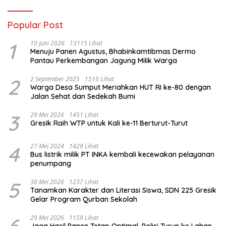
Administrasi Alat
Membatalkan Hak Warga.
Popular Post
1
10 Juni 2026
13115 Lihat
Menuju Panen Agustus, Bhabinkamtibmas Dermo
Pantau Perkembangan Jagung Milik Warga
2
2 September 2025
1516 Lihat
Warga Desa Sumput Meriahkan HUT RI ke-80 dengan
Jalan Sehat dan Sedekah Bumi ‎
3
29 Mei 2026
1451 Lihat
Gresik Raih WTP untuk Kali ke-11 Berturut-Turut
4
27 Mei 2024
1429 Lihat
Bus listrik milik PT INKA kembali kecewakan pelayanan
penumpang
5
30 Mei 2026
1237 Lihat
Tanamkan Karakter dan Literasi Siswa, SDN 225 Gresik
Gelar Program Qurban Sekolah
29 Mei 2026
1159 Lihat