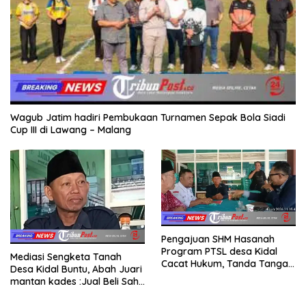
Wagub Jatim hadiri Pembukaan Turnamen Sepak Bola Siadi
Cup III di Lawang – Malang
Pengajuan SHM Hasanah
Program PTSL desa Kidal
Mediasi Sengketa Tanah
Cacat Hukum, Tanda Tangan
Desa Kidal Buntu, Abah Juari
Kades Diduga Dipalsukan
mantan kades :Jual Beli Sah,
Oknum.
Jangan Jadikan Kesalahan