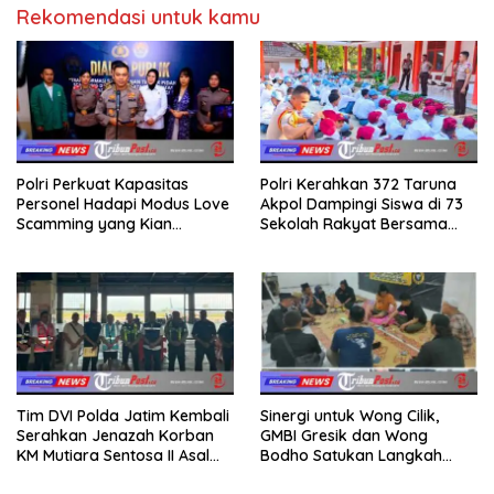
Rekomendasi untuk kamu
Polri Perkuat Kapasitas
Polri Kerahkan 372 Taruna
Personel Hadapi Modus Love
Akpol Dampingi Siswa di 73
Scamming yang Kian
Sekolah Rakyat Bersama
Kompleks
Taruna Akademi TNI
Tim DVI Polda Jatim Kembali
Sinergi untuk Wong Cilik,
Serahkan Jenazah Korban
GMBI Gresik dan Wong
KM Mutiara Sentosa II Asal
Bodho Satukan Langkah
Sumatera dan Sulawesi
dalam Ngaji Cangkruk