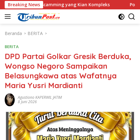
Langsung
Love Scamming yang Kian Kompleks
Breaking News
Polri Kerahkan 372 
ke
konten
Beranda
BERITA
BERITA
DPD Partai Golkar Gresik Berduka,
Wongso Negoro Sampaikan
Belasungkawa atas Wafatnya
Maria Yusri Mardianti
Agustiono KAPERWIL JATIM
8 Juni 2026