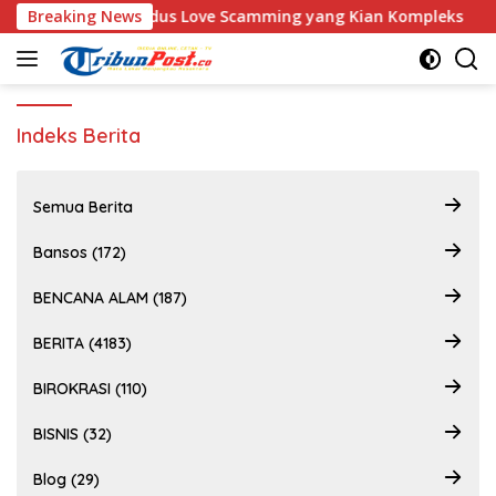
Langsung
onel Hadapi Modus Love Scamming yang Kian Kompleks
Breaking News
ke
konten
Indeks Berita
Semua Berita
Bansos (172)
BENCANA ALAM (187)
BERITA (4183)
BIROKRASI (110)
BISNIS (32)
Blog (29)