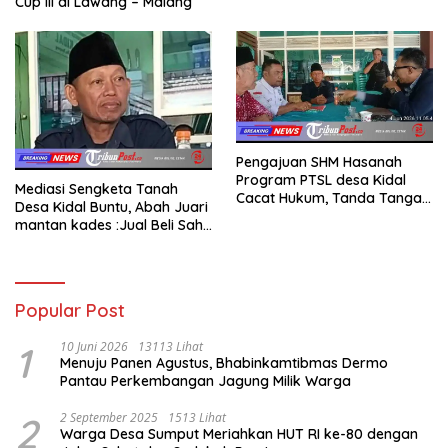
Cup III di Lawang – Malang
Pengajuan SHM Hasanah
Program PTSL desa Kidal
Mediasi Sengketa Tanah
Cacat Hukum, Tanda Tangan
Desa Kidal Buntu, Abah Juari
Kades Diduga Dipalsukan
mantan kades :Jual Beli Sah,
Oknum.
Jangan Jadikan Kesalahan
Administrasi Alat
Membatalkan Hak Warga.
Popular Post
1
10 Juni 2026
13113 Lihat
Menuju Panen Agustus, Bhabinkamtibmas Dermo
Pantau Perkembangan Jagung Milik Warga
2
2 September 2025
1513 Lihat
Warga Desa Sumput Meriahkan HUT RI ke-80 dengan