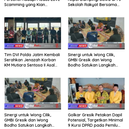
Scamming yang Kian
Sekolah Rakyat Bersama
Kompleks
Taruna Akademi TNI
Tim DVI Polda Jatim Kembali
Sinergi untuk Wong Cilik,
Serahkan Jenazah Korban
GMBI Gresik dan Wong
KM Mutiara Sentosa II Asal
Bodho Satukan Langkah
Sumatera dan Sulawesi
dalam Ngaji Cangkruk
kepada Keluarga
Sinergi untuk Wong Cilik,
Golkar Gresik Petakan Dapil
GMBI Gresik dan Wong
Potensial, Targetkan Minimal
Bodho Satukan Langkah
9 Kursi DPRD pada Pemilu