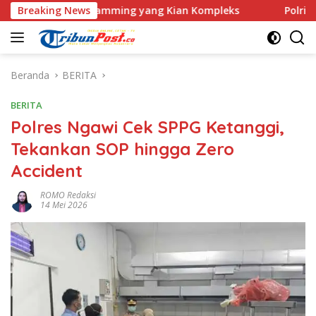
Langsung
ove Scamming yang Kian Kompleks
Breaking News
Polri Kerahkan 372 T
ke
konten
Beranda
BERITA
BERITA
Polres Ngawi Cek SPPG Ketanggi,
Tekankan SOP hingga Zero
Accident
ROMO Redaksi
14 Mei 2026