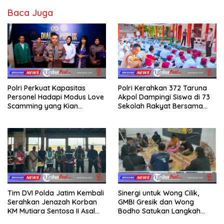
Baca Juga
Polri Perkuat Kapasitas
Polri Kerahkan 372 Taruna
Personel Hadapi Modus Love
Akpol Dampingi Siswa di 73
Scamming yang Kian
Sekolah Rakyat Bersama
Kompleks
Taruna Akademi TNI
Tim DVI Polda Jatim Kembali
Sinergi untuk Wong Cilik,
Serahkan Jenazah Korban
GMBI Gresik dan Wong
KM Mutiara Sentosa II Asal
Bodho Satukan Langkah
Sumatera dan Sulawesi
dalam Ngaji Cangkruk