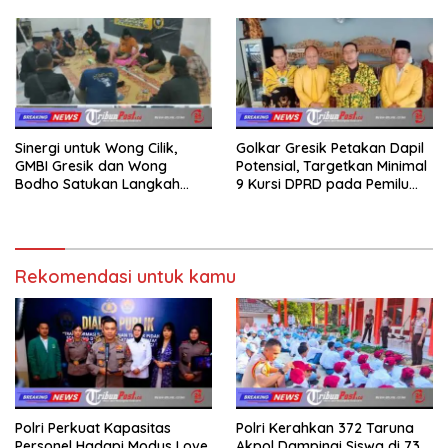
kepada Keluarga
Sinergi untuk Wong Cilik,
Golkar Gresik Petakan Dapil
GMBI Gresik dan Wong
Potensial, Targetkan Minimal
Bodho Satukan Langkah
9 Kursi DPRD pada Pemilu
dalam Ngaji Cangkruk
2029
Rekomendasi untuk kamu
Polri Perkuat Kapasitas
Polri Kerahkan 372 Taruna
Personel Hadapi Modus Love
Akpol Dampingi Siswa di 73