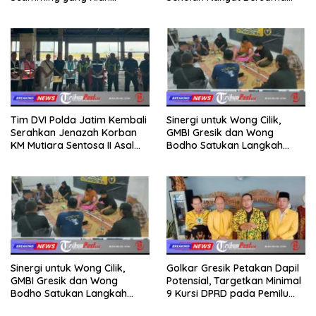
Kompleks
Taruna Akademi TNI
Tim DVI Polda Jatim Kembali
Sinergi untuk Wong Cilik,
Serahkan Jenazah Korban
GMBI Gresik dan Wong
KM Mutiara Sentosa II Asal
Bodho Satukan Langkah
Sumatera dan Sulawesi
dalam Ngaji Cangkruk
kepada Keluarga
Sinergi untuk Wong Cilik,
Golkar Gresik Petakan Dapil
GMBI Gresik dan Wong
Potensial, Targetkan Minimal
Bodho Satukan Langkah
9 Kursi DPRD pada Pemilu
dalam Ngaji Cangkruk
2029