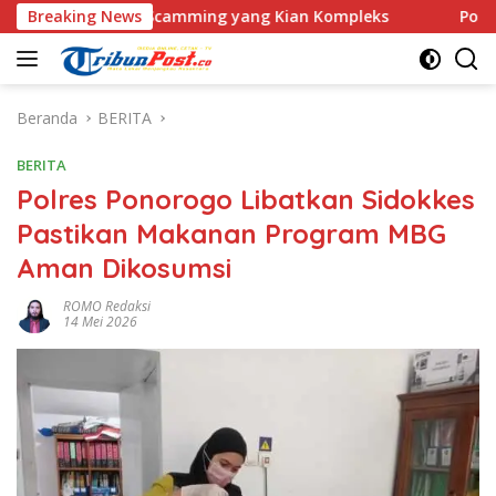
Langsung
dus Love Scamming yang Kian Kompleks
Breaking News
Polri Kerahkan 
ke
konten
Beranda
BERITA
BERITA
Polres Ponorogo Libatkan Sidokkes
Pastikan Makanan Program MBG
Aman Dikosumsi
ROMO Redaksi
14 Mei 2026