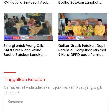
KM Mutiara Sentosa II Asal
Bodho Satukan Langkah
Sumatera dan Sulawesi
dalam Ngaji Cangkruk
kepada Keluarga
Sinergi untuk Wong Cilik,
Golkar Gresik Petakan Dapil
GMBI Gresik dan Wong
Potensial, Targetkan Minimal
Bodho Satukan Langkah
9 Kursi DPRD pada Pemilu
dalam Ngaji Cangkruk
2029
Tinggalkan Balasan
Alamat email Anda tidak akan dipublikasikan.
Ruas yang wajib
ditandai
*