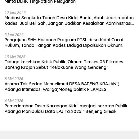
Minta DLHK Tingkatkan Pelayanan
12 Juni 2026
Mediasi Sengketa Tanah Desa Kidal Buntu, Abah Juari mantan
kades :Jual Beli Sah, Jangan Jadikan Kesalahan Administrasi
Alat Membatalkan Hak Warga.
5 Juni 2026
Pengajuan SHM Hasanah Program PTSL desa Kidal Cacat
Hukum, Tanda Tangan Kades Diduga Dipalsukan Oknum.
13 Mei 2026
Diduga Lecehkan Kritik Publik, Oknum Timses 03 Pilkades
Bareng Krajan Sebut “Kelakuane Wong Gendeng”
8 Mei 2026
Aroma Tak Sedap Menyelimuti DESA BARENG KRAJAN (
Adanya Intimidasi Warga)Money politik PILKADES.
4 Mei 2026
Pemerintahan Desa Karangan Kidul menjadi sorotan Publik
Adanya Manipulasi Data LPJ Ta 2025 ” Benjeng Gresik