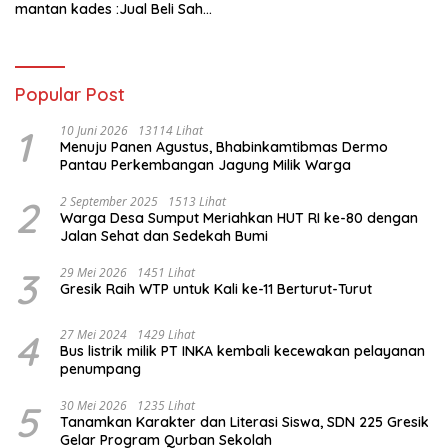
Kades Diduga Dipalsukan
mantan kades :Jual Beli Sah,
Oknum.
Jangan Jadikan Kesalahan
Administrasi Alat
Membatalkan Hak Warga.
Popular Post
1
10 Juni 2026
13114 Lihat
Menuju Panen Agustus, Bhabinkamtibmas Dermo
Pantau Perkembangan Jagung Milik Warga
2
2 September 2025
1513 Lihat
Warga Desa Sumput Meriahkan HUT RI ke-80 dengan
Jalan Sehat dan Sedekah Bumi ‎
3
29 Mei 2026
1451 Lihat
Gresik Raih WTP untuk Kali ke-11 Berturut-Turut
4
27 Mei 2024
1429 Lihat
Bus listrik milik PT INKA kembali kecewakan pelayanan
penumpang
5
30 Mei 2026
1235 Lihat
Tanamkan Karakter dan Literasi Siswa, SDN 225 Gresik
Gelar Program Qurban Sekolah